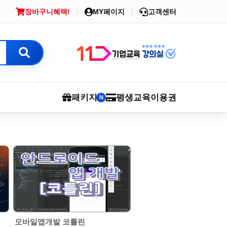
장바구니
혜택!
MY페이지
고객센터
패키지
평생교육이용권
N
모바일앱개발 코틀린