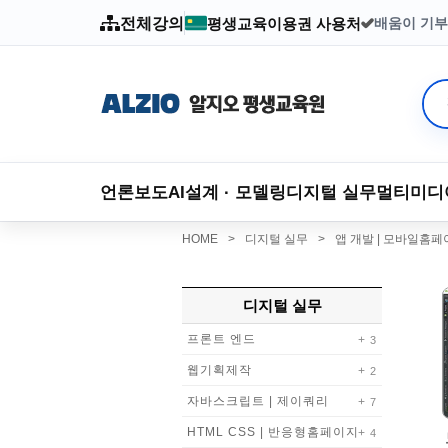
전체강의
평생교육이용권 사용처
배움이 기부
2003년부
언론보도
AI
설계 · 모델링
디지털 실무
멀티미디
HOME
>
디지털 실무
>
앱 개발 | 모바일홈
디지털 실무
프론트 엔드
3
웹기획제작
2
자바스크립트 | 제이쿼리
7
HTML CSS | 반응형홈페이지
4