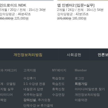
안드로이드 NDK
앱 인벤터2 [입문+실무]
2개월 / 20강 / 전체 : 15시간 34분
2개월 / 24강 / 전체 : 16시간 54분
강의당평균 : 46분42초
강의당평균 : 42분15초
450,000원
225,000원
370,000원
185,000원
개인정보처리방침
사회공헌
언론
과 카테고리
고객지원
MY페이지
Member
I
수강후기
학습정보
로그인
계 · 모델링
1:1 수강생 전용
학습진도
회원가입
지털 실무
내질문과 답변
휴학신청
아이디/비밀번호 찾기
멀티미디어
자주하는질문
수강연장
개인정보처리방침
스펙업
강의신설
, 추가요청
이용약관
단체수강 or 추가결제