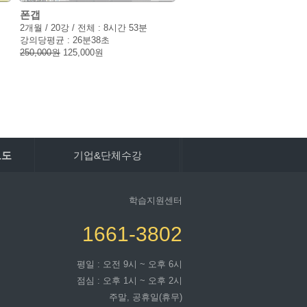
폰갭
2개월 / 20강 / 전체 : 8시간 53분
강의당평균 : 26분38초
250,000원
125,000원
보도
기업&단체수강
학습지원센터
1661-3802
평일 : 오전 9시 ~ 오후 6시
점심 : 오후 1시 ~ 오후 2시
주말, 공휴일(휴무)