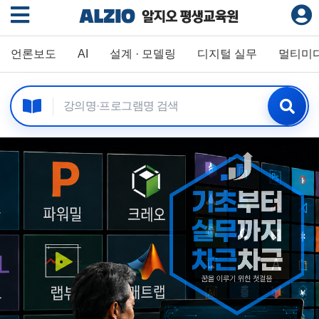
언론보도
AI
설계 · 모델링
디지털 실무
멀티미