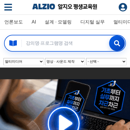
언론보도
AI
설계 · 모델링
디지털 실무
멀티미