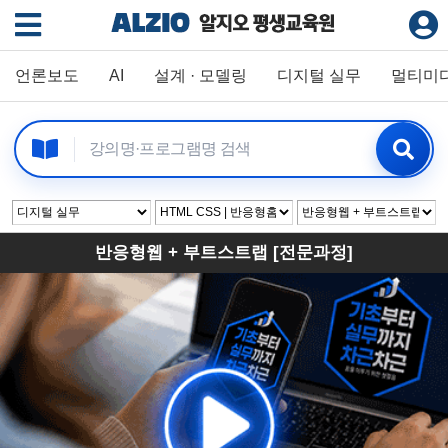
언론보도
AI
설계 · 모델링
디지털 실무
멀티미
반응형웹 + 부트스트랩 [전문과정]