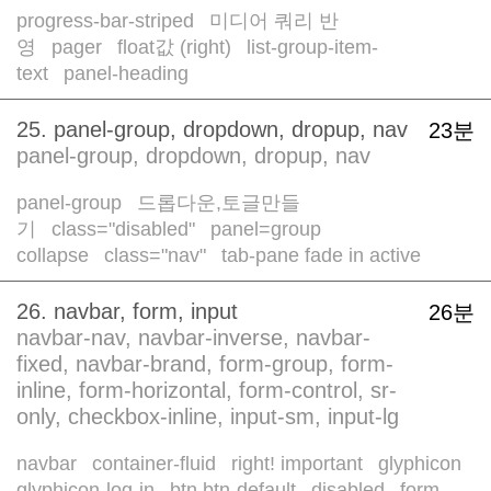
progress-bar-striped
미디어 쿼리 반
/
영
pager
float값 (right)
list-group-item-
/
/
/
text
panel-heading
/
25. panel-group, dropdown, dropup, nav
23분
panel-group, dropdown, dropup, nav
panel-group
드롭다운,토글만들
/
기
class="disabled"
panel=group
/
/
collapse
class="nav"
tab-pane fade in active
/
/
26. navbar, form, input
26분
navbar-nav, navbar-inverse, navbar-
fixed, navbar-brand, form-group, form-
inline, form-horizontal, form-control, sr-
only, checkbox-inline, input-sm, input-lg
navbar
container-fluid
right! important
glyphicon
/
/
/
glyphicon-log-in
btn btn-default
disabled
form-