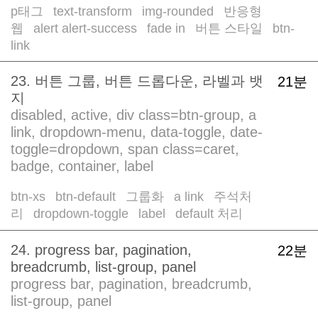
p태그
text-transform
img-rounded
반응형
/
/
/
웹
alert alert-success
fade in
버튼 스타일
btn-
/
/
/
/
link
23. 버튼 그룹, 버튼 드롭다운, 라벨과 뱃
21분
지
disabled, active, div class=btn-group, a
link, dropdown-menu, data-toggle, date-
toggle=dropdown, span class=caret,
badge, container, label
btn-xs
btn-default
그룹화
a link
주석처
/
/
/
/
리
dropdown-toggle
label
default 처리
/
/
/
24. progress bar, pagination,
22분
breadcrumb, list-group, panel
progress bar, pagination, breadcrumb,
list-group, panel