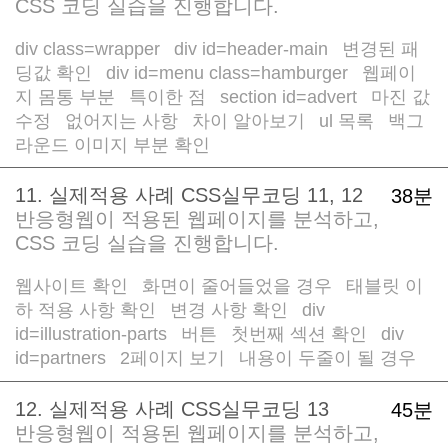
CSS 코딩 실습을 진행합니다.
div class=wrapper
div id=header-main
변경된 패
/
/
딩값 확인
div id=menu class=hamburger
웹페이
/
/
지 몸통 부분
특이한 점
section id=advert
마진 값
/
/
/
수정
없어지는 사항
차이 알아보기
ul 목록
백그
/
/
/
/
라운드 이미지 부분 확인
11. 실제적용 사례 CSS실무코딩 11, 12
38분
반응형웹이 적용된 웹페이지를 분석하고,
CSS 코딩 실습을 진행합니다.
웹사이트 확인
화면이 줄어들었을 경우
태블릿 이
/
/
하 적용 사항 확인
변경 사항 확인
div
/
/
id=illustration-parts
버튼
첫번째 섹션 확인
div
/
/
/
id=partners
2페이지 보기
내용이 두줄이 될 경우
/
/
12. 실제적용 사례 CSS실무코딩 13
45분
반응형웹이 적용된 웹페이지를 분석하고,