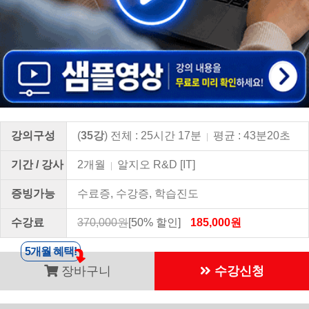
강의구성
(
35강
) 전체 : 25시간 17분
평균 : 43분20초
|
기간 / 강사
2개월
알지오 R&D [IT]
|
증빙가능
수료증, 수강증, 학습진도
수강료
370,000원
[50% 할인]
185,000원
5개월 혜택!
장바구니
수강신청