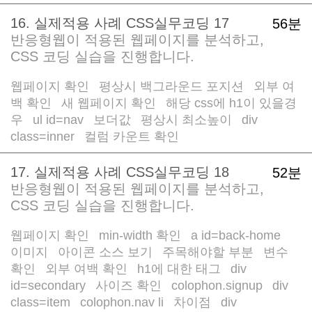
16. 실제적용 사례 CSS실무코딩 17
56분
반응형웹이 적용된 웹페이지를 분석하고,
CSS 코딩 실습을 진행합니다.
웹페이지 확인
평상시 백그라운드 포지션
외부 여
/
/
백 확인
새 웹페이지 확인
해당 css에 h1이 있을경
/
/
우
ul id=nav
보더값
평상시 최소높이
div
/
/
/
/
class=inner
컬럼 카운트 확인
/
17. 실제적용 사례 CSS실무코딩 18
52분
반응형웹이 적용된 웹페이지를 분석하고,
CSS 코딩 실습을 진행합니다.
웹페이지 확인
min-width 확인
a id=back-home
/
/
/
이미지
아이콘 소스 보기
주목해야할 부분
변수
/
/
/
확인
외부 여백 확인
h1에 대한 태그
div
/
/
/
id=secondary
사이즈 확인
colophon.signup
div
/
/
/
class=item
colophon.nav li
차이점
div
/
/
/