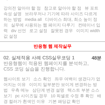
강의전 알아야 할 점
참고로 알아야 할 점
뷰 포트
/
/
속성 설명
브라우저나 기기에 따라 사이즈 다르게
/
하는 방법
media all
디바이스 최대, 최소 높이 정
/
/
의
실무에 사용되는 웹 페이지 다루기
컨테이너 입
/
/
력
div 선언
로고 설정
잘못된 경우
이미지 width
/
/
/
/
값 설정
반응형 웹 제작실무
02. 실제적용 사례 CSS실무코딩 1
48분
반응형웹이 적용된 웹페이지를 분석하고,
CSS 코딩 실습을 진행합니다.
웹사이트 보기
소스 확인
좌우 여백이 생겼다가 없
/
/
어지는 이유
이미지 일부분만 보이게 변경하는 방
/
법
우측 메뉴
삼단계 변경 설명
텍스트 부분 소스
/
/
/
보기
pc 사이즈일 경우
10 픽셀로 수정 후 확인
배
/
/
/
경 컬러가 흰색인 이유
기본 패딩값 확인
/