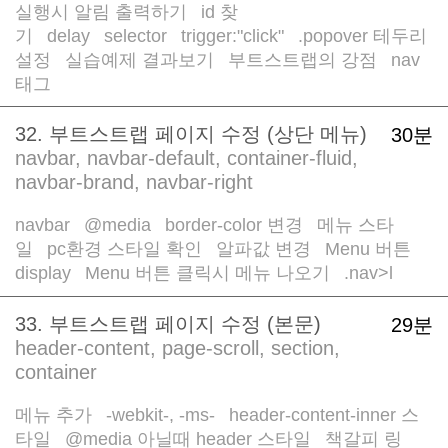
실행시 알림 출력하기
id 찾
/
기
delay
selector
trigger:"click"
.popover 테두리
/
/
/
/
설정
실습예제 결과보기
부트스트랩의 강점
nav
/
/
/
태그
32. 부트스트랩 페이지 수정 (상단 메뉴)
30분
navbar, navbar-default, container-fluid,
navbar-brand, navbar-right
navbar
@media
border-color 변경
메뉴 스타
/
/
/
일
pc환경 스타일 확인
알파값 변경
Menu 버튼
/
/
/
display
Menu 버튼 클릭시 메뉴 나오기
.nav>l
/
/
33. 부트스트랩 페이지 수정 (본문)
29분
header-content, page-scroll, section,
container
메뉴 추가
-webkit-, -ms-
header-content-inner 스
/
/
타일
@media 아닐때 header 스타일
책갈피 링
/
/