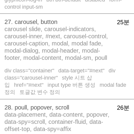
/
/
/
control input-sm
27. carousel, button
25분
carousel slide, carousel-indicators,
carousel-inner, #next, carousel-control,
carousel-caption, modal, modal fade,
modal-dialog, modal-header, modal-
footer, modal-content, modal-sm, poull
div class="container"
data-target="#next"
div
/
/
class="carousel-inner"
style 시트 삽
/
입
href="#next"
input type 버튼 생성
modal fade
/
/
/
정의
토글값 변수 정의
/
28. poull, popover, scroll
26분
data-placement, data-content, popover,
data-spy=scroll, container-fluid, data-
offset-top, data-spy=affix