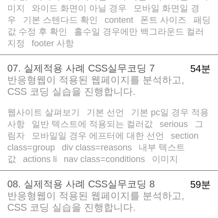
미지
와이드 화면이 아닐 경우
모바일 화면일 경
/
/
우
기본 스텐다드 확인
content
폰트 사이즈
패딩
/
/
/
/
값 수정 후 확인
홀수일 경우에만 백그라운드 컬러
/
지정
footer 사항
/
07. 실제적용 사례 CSS실무코딩 7
54분
반응형웹이 적용된 웹페이지를 분석하고,
CSS 코딩 실습을 진행합니다.
웹사이트 살펴보기
기본 선언
기본 pc일 경우 적용
/
/
사항
일반 텍스트에 적용되는 컬러값
serious
그
/
/
/
림자
모바일일 경우 에프터에 대한 선언
section
/
/
class=group
div class=reasons
내부 텍스트
/
/
값
actions li
nav class=conditions
이미지
/
/
/
08. 실제적용 사례 CSS실무코딩 8
59분
반응형웹이 적용된 웹페이지를 분석하고,
CSS 코딩 실습을 진행합니다.