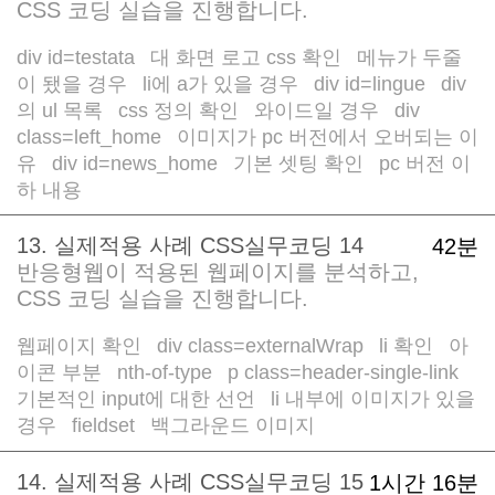
CSS 코딩 실습을 진행합니다.
div id=testata
대 화면 로고 css 확인
메뉴가 두줄
/
/
이 됐을 경우
li에 a가 있을 경우
div id=lingue
div
/
/
/
의 ul 목록
css 정의 확인
와이드일 경우
div
/
/
/
class=left_home
이미지가 pc 버전에서 오버되는 이
/
유
div id=news_home
기본 셋팅 확인
pc 버전 이
/
/
/
하 내용
13. 실제적용 사례 CSS실무코딩 14
42분
반응형웹이 적용된 웹페이지를 분석하고,
CSS 코딩 실습을 진행합니다.
웹페이지 확인
div class=externalWrap
li 확인
아
/
/
/
이콘 부분
nth-of-type
p class=header-single-link
/
/
/
기본적인 input에 대한 선언
li 내부에 이미지가 있을
/
경우
fieldset
백그라운드 이미지
/
/
14. 실제적용 사례 CSS실무코딩 15
1시간 16분