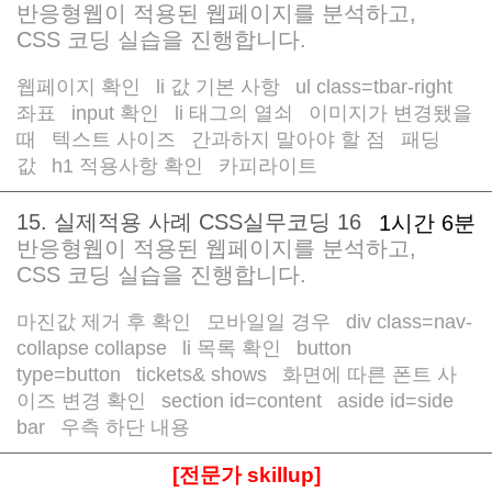
반응형웹이 적용된 웹페이지를 분석하고,
CSS 코딩 실습을 진행합니다.
웹페이지 확인
li 값 기본 사항
ul class=tbar-right
/
/
/
좌표
input 확인
li 태그의 열쇠
이미지가 변경됐을
/
/
/
때
텍스트 사이즈
간과하지 말아야 할 점
패딩
/
/
/
값
h1 적용사항 확인
카피라이트
/
/
15. 실제적용 사례 CSS실무코딩 16
1시간 6분
반응형웹이 적용된 웹페이지를 분석하고,
CSS 코딩 실습을 진행합니다.
마진값 제거 후 확인
모바일일 경우
div class=nav-
/
/
collapse collapse
li 목록 확인
button
/
/
type=button
tickets& shows
화면에 따른 폰트 사
/
/
이즈 변경 확인
section id=content
aside id=side
/
/
bar
우측 하단 내용
/
[전문가 skillup]