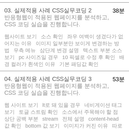
03. 실제적용 사례 CSS실무코딩 2
38분
반응형웹이 적용된 웹페이지를 분석하고,
CSS 코딩 실습을 진행합니다.
웹사이트 보기
소스 확인
좌우 여백이 생겼다가 없
/
/
어지는 이유
이미지 일부분만 보이게 변경하는 방
/
법
우측 메뉴
삼단계 변경 설명
텍스트 부분 소스
/
/
/
보기
pc 사이즈일 경우
10 픽셀로 수정 후 확인
배
/
/
/
경 컬러가 흰색인 이유
기본 패딩값 확인
/
04. 실제적용 사례 CSS실무코딩 3
53분
반응형웹이 적용된 웹페이지를 분석하고,
CSS 코딩 실습을 진행합니다.
웹 사이트 보기
lt로 돼 있을 경우
네비게이션 태그
/
/
보기
토글 스트림 확인
소스에서 주목해야 할 점
/
/
/
상단 공백 부분
stream
전체 설명
content-head
/
/
/
값 확인
bottom 값 보기
이미지가 커진 이유
따로
/
/
/