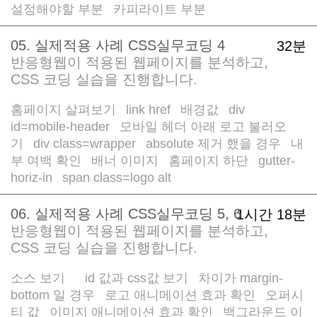
설정해야할 부분
카피라이트 부분
/
05. 실제적용 사례 CSS실무코딩 4
32분
반응형웹이 적용된 웹페이지를 분석하고,
CSS 코딩 실습을 진행합니다.
홈페이지 살펴보기
link href
배경값
div
/
/
/
id=mobile-header
모바일 헤더 아래 로고 불러오
/
기
div class=wrapper
absolute 제거 했을 경우
내
/
/
/
부 여백 확인
배너 이미지
홈페이지 하단
gutter-
/
/
/
horiz-in
span class=logo alt
/
06. 실제적용 사례 CSS실무코딩 5, 6
1시간 18분
반응형웹이 적용된 웹페이지를 분석하고,
CSS 코딩 실습을 진행합니다.
소스 보기
id 값과 css값 보기
차이가 margin-
/
/
/
bottom 일 경우
로고 애니메이션 효과 확인
오퍼시
/
/
티 값
이미지 애니메이션 효과 확인
백그라운드 이
/
/