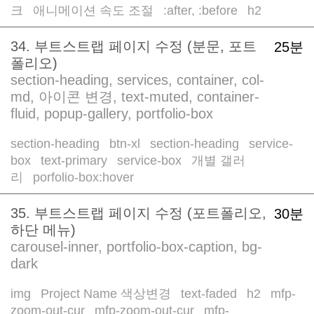
크
애니메이션 속도 조절
:after, :before
h2
/
/
/
34. 부트스트랩 페이지 수정 (분문, 포트
25분
폴리오)
section-heading, services, container, col-
md, 아이콘 변경, text-muted, container-
fluid, popup-gallery, portfolio-box
section-heading
btn-xl
section-heading
service-
/
/
/
box
text-primary
service-box
개별 갤러
/
/
/
리
porfolio-box:hover
/
35. 부트스트랩 페이지 수정 (포트폴리오,
30분
하단 메뉴)
carousel-inner, portfolio-box-caption, bg-
dark
img
Project Name 색상변경
text-faded
h2
mfp-
/
/
/
/
zoom-out-cur
mfp-zoom-out-cur
mfp-
/
/