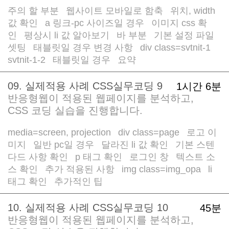
주의 할 부분
웹사이트 모바일로 함축
위치, width
/
/
값 확인
a 링크-pc 사이즈일 경우
이미지 css 확
/
/
인
평상시 li 값 알아보기
바 부분
기본 설정 파일
/
/
/
셋팅
태블릿일 경우 변경 사항
div class=svtnit-1
/
/
svtnit-1-2
태블릿일 경우
요약
/
/
09. 실제적용 사례 CSS실무코딩 9
1시간 6분
반응형웹이 적용된 웹페이지를 분석하고,
CSS 코딩 실습을 진행합니다.
media=screen, projection
div class=page
로고 이
/
/
미지
일반 pc일 경우
달라진 li 값 확인
기본 스텐
/
/
/
다드 사항 확인
p 태그 확인
로그인 창
텍스트 소
/
/
/
스 확인
추가 적용된 사항
img class=img_opa
li
/
/
/
태그 확인
추가적인 팁
/
10. 실제적용 사례 CSS실무코딩 10
45분
반응형웹이 적용된 웹페이지를 분석하고,