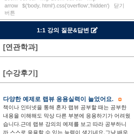
arrow
$('body, html').css('overflow','hidden')
닫기
/
/
버튼
1:1 강의 질문&답변
[연관학과]
[수강후기]