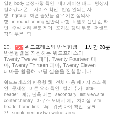
일반 body 설정사항 확인
네비게이션 태그
평상시
/
/
컬러값과 폰트 사이즈 확인
반영 안되는 사
/
항
hgroup
화면 줄었을 경우 기본 정의사
/
/
항
introduction img 일반적 사항
li 별도 선언 값 확
/
/
인
주석 처리 부분 제거
포지션 정의 부분
퍼센트
/
/
/
정의 부분
팁
/
20.
워드프레스와 반응형웹
1시간 20분
반응형웹을 지원하는 워드프레스의
Twenty Twelve 테마, Twenty Fourteen 테
마, Twenty Thirteen 테마, Twenty Eleven
테마를 활용해 코딩 실습을 진행합니다.
워드프레스의 반응형 웹
전체 내용 페이지 소스 확
/
인
문제점
버튼 요소 확인
컬러 추가
site-
/
/
/
/
header
메뉴 단축 버튼
secondary
list-view.site-
/
/
/
content.hentry
마우스 오버시 메뉴 차이점
site-
/
/
header.home-link
clip
위젯 차이 확인
링크
/
/
/
값
supplementary.two.widget-area
/