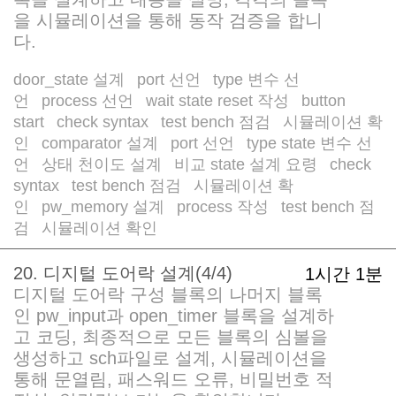
을 시뮬레이션을 통해 동작 검증을 합니
다.
door_state 설계
port 선언
type 변수 선
/
/
언
process 선언
wait state reset 작성
button
/
/
/
start
check syntax
test bench 점검
시뮬레이션 확
/
/
/
인
comparator 설계
port 선언
type state 변수 선
/
/
/
언
상태 천이도 설계
비교 state 설계 요령
check
/
/
/
syntax
test bench 점검
시뮬레이션 확
/
/
인
pw_memory 설계
process 작성
test bench 점
/
/
/
검
시뮬레이션 확인
/
20. 디지털 도어락 설계(4/4)
1시간 1분
디지털 도어락 구성 블록의 나머지 블록
인 pw_input과 open_timer 블록을 설계하
고 코딩, 최종적으로 모든 블록의 심볼을
생성하고 sch파일로 설계, 시뮬레이션을
통해 문열림, 패스워드 오류, 비밀번호 적