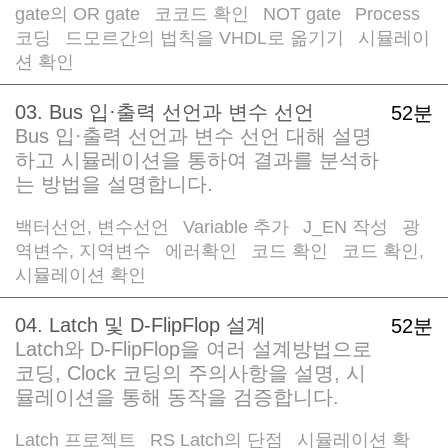
gate의 OR gate
코코드 확인
NOT gate
Process
/
/
/
코딩
드모르간의 법칙을 VHDL로 옮기기
시뮬레이
/
/
션 확인
03. Bus 입·출력 선언과 변수 선언
52분
Bus 입·출력 선언과 변수 선언 대해 설명
하고 시뮬레이션을 통하여 결과를 분석하
는 방법을 설명합니다.
백터선언, 변수선언
Variable 추가
J_EN 작성
광
/
/
/
역변수, 지역변수
에러확인
코드 확인
코드 확인,
/
/
/
시뮬레이션 확인
04. Latch 및 D-FlipFlop 설계
52분
Latch와 D-FlipFlop을 여러 설계방법으로
코딩, Clock 코딩의 주의사항을 설명, 시
뮬레이션을 통해 동작을 검증합니다.
Latch 프로젝트
RS Latch의 단점
시뮬레이션 확
/
/