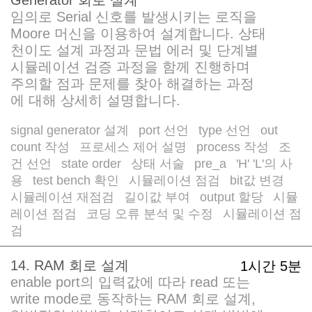
임의로 Serial 신호를 발생시키는 로직을
Moore 머신을 이용하여 설계합니다. 상태
천이도 설계 과정과 문법 에러 및 단계별
시뮬레이션 검증 과정을 함께 진행하며
주의할 점과 문제를 찾아 해결하는 과정
에 대해 상세히 설명합니다.
signal generator 설계
port 선언
type 선언
out
/
/
/
count 작성
프로세스 제어 설명
process 작성
조
/
/
/
건 선언
state order
상태 서술
pre_a
'H' 'L'의 사
/
/
/
/
용
test bench 확인
시뮬레이션 점검
bit값 변경
/
/
/
/
시뮬레이션 재점검
길이값 부여
output 할당
시뮬
/
/
/
레이션 점검
코딩 오류 분석 및 수정
시뮬레이션 점
/
/
검
14. RAM 회로 설계
1시간 5분
enable port의 입력값에 따라 read 또는
write mode로 동작하는 RAM 회로 설계,