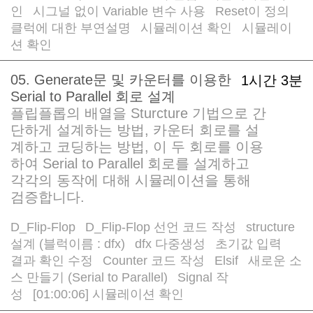
인
시그널 없이 Variable 변수 사용
Reset이 정의
/
/
/
클럭에 대한 부연설명
시뮬레이션 확인
시뮬레이
/
/
션 확인
05. Generate문 및 카운터를 이용한
1시간 3분
Serial to Parallel 회로 설계
플립플롭의 배열을 Sturcture 기법으로 간
단하게 설계하는 방법, 카운터 회로를 설
계하고 코딩하는 방법, 이 두 회로를 이용
하여 Serial to Parallel 회로를 설계하고
각각의 동작에 대해 시뮬레이션을 통해
검증합니다.
D_Flip-Flop
D_Flip-Flop 선언 코드 작성
structure
/
/
설계 (블럭이름 : dfx)
dfx 다중생성
초기값 입력
/
/
/
결과 확인 수정
Counter 코드 작성
Elsif
새로운 소
/
/
/
스 만들기 (Serial to Parallel)
Signal 작
/
성
[01:00:06] 시뮬레이션 확인
/