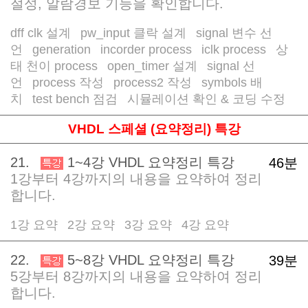
절성, 알람경보 기능을 확인합니다.
dff clk 설계
pw_input 클락 설계
signal 변수 선
/
/
언
generation
incorder process
iclk process
상
/
/
/
/
태 천이 process
open_timer 설계
signal 선
/
/
언
process 작성
process2 작성
symbols 배
/
/
/
치
test bench 점검
시뮬레이션 확인 & 코딩 수정
/
/
VHDL 스페셜 (요약정리) 특강
21.
1~4강 VHDL 요약정리 특강
46분
1강부터 4강까지의 내용을 요약하여 정리
합니다.
1강 요약
2강 요약
3강 요약
4강 요약
/
/
/
22.
5~8강 VHDL 요약정리 특강
39분
5강부터 8강까지의 내용을 요약하여 정리
합니다.