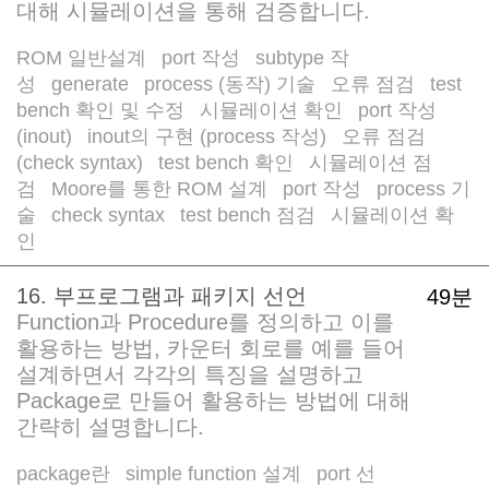
대해 시뮬레이션을 통해 검증합니다.
ROM 일반설계
port 작성
subtype 작
/
/
성
generate
process (동작) 기술
오류 점검
test
/
/
/
/
bench 확인 및 수정
시뮬레이션 확인
port 작성
/
/
(inout)
inout의 구현 (process 작성)
오류 점검
/
/
(check syntax)
test bench 확인
시뮬레이션 점
/
/
검
Moore를 통한 ROM 설계
port 작성
process 기
/
/
/
술
check syntax
test bench 점검
시뮬레이션 확
/
/
/
인
16. 부프로그램과 패키지 선언
49분
Function과 Procedure를 정의하고 이를
활용하는 방법, 카운터 회로를 예를 들어
설계하면서 각각의 특징을 설명하고
Package로 만들어 활용하는 방법에 대해
간략히 설명합니다.
package란
simple function 설계
port 선
/
/