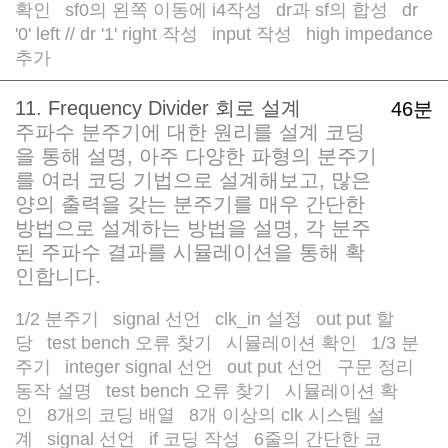
확인
sf0의 왼쪽 이동에 i4작성
dr과 sf의 합성
dr
/
/
/
'0' left // dr '1' right 작성
input 작성
high impedance
/
/
추가
11. Frequency Divider 회로 설계
46분
주파수 분주기에 대한 원리를 설계 코딩
을 통해 설명, 아주 다양한 파형의 분주기
를 여러 코딩 기법으로 설계해보고, 많은
양의 출력을 갖는 분주기를 매우 간단한
방법으로 설계하는 방법을 설명, 각 분주
된 주파수 결과를 시뮬레이션을 통해 확
인합니다.
1/2 분주기
signal 선언
clk_in 설정
out put 할
/
/
/
당
test bench 오류 찾기
시뮬레이션 확인
1/3 분
/
/
/
주기
integer signal 선언
out put 선언
구문 정리
/
/
/
/
동작 설명
test bench 오류 찾기
시뮬레이션 확
/
/
인
8개의 코딩 배열
8개 이상의 clk 시스템 설
/
/
계
signal 선언
if 코딩 작성
6줄의 간단한 코
/
/
/