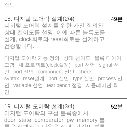
스트
18. 디지털 도어락 설계(2/4)
49분
디지털 도어락 설계를 위한 사전 정의와
상태 천이도를 설명, 이에 따른 블록도를
설계, clock회로와 reset회로를 설계하고
검증합니다.
디지털 도어락 기능 정의
상태 천이도
블록 다이어
/
/
그램
새 프로젝트(clock설계)
port 선언
signal 선
/
/
/
언
port 선언
component 선언
check
/
/
/
syntax
reset설계
port 선언
type 선언
process 선
/
/
/
/
언
variable 선언
test bench 점검
시뮬레이션 확
/
/
/
인
19. 디지털 도어락 설계(3/4)
52분
디지털 도어락의 구성 블록중에서
door_state, comparator, pw_memory 블
록을 설계하고 내용을 설명, 각각의 블록