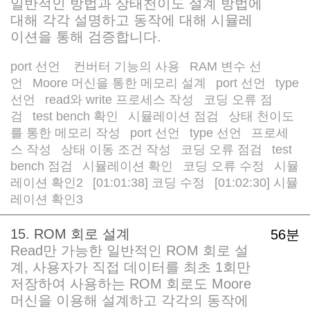
일반적인 방법과 상태천이도 설계 방법에
대해 각각 설명하고 동작에 대해 시뮬레
이션을 통해 검증합니다.
port 선언
컨버터 기능의 사용
RAM 변수 선
/
/
언
Moore 머신을 통한 메모리 설계
port 선언
type
/
/
/
선언
read와 write 프로세스 작성
코딩 오류 점
/
/
검
test bench 확인
시뮬레이션 점검
상태 천이도
/
/
/
를 통한 메모리 작성
port 선언
type 선언
프로세
/
/
/
스 작성
상태 이동 조건 작성
코딩 오류 점검
test
/
/
/
bench 점검
시뮬레이션 확인
코딩 오류 수정
시뮬
/
/
/
레이션 확인2
[01:01:38] 코딩 수정
[01:02:30] 시뮬
/
/
레이션 확인3
15. ROM 회로 설계
56분
Read만 가능한 일반적인 ROM 회로 설
계, 사용자가 직접 데이터를 최초 1회만
저장하여 사용하는 ROM 회로도 Moore
머신을 이용해 설계하고 각각의 동작에