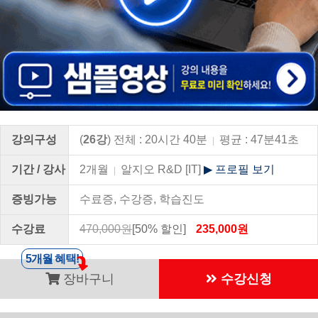
강의구성
(
26강
) 전체 : 20시간 40분
평균 : 47분41초
|
기간 / 강사
2개월
알지오 R&D [IT]
▶ 프로필 보기
|
증빙가능
수료증, 수강증, 학습진도
수강료
470,000원
[50% 할인]
235,000원
5개월 혜택!
장바구니
수강신청