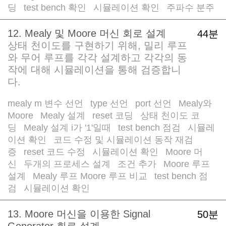
딩
test bench 확인
시뮬레이션 확인
주파수 분주
/
/
/
12. Mealy 및 Moore 머신 회로 설계
44분
상태 천이도를 구현하기 위해, 밀리 루프
와 무어 루프를 각각 설계하고 각각의 동
작에 대해 시뮬레이션을 통해 검증합니
다.
mealy m 변수 선언
type 선언
port 선언
Mealy와
/
/
/
Moore
Mealy 설계
reset 코딩
상태 천이도 코
/
/
/
딩
Mealy 설계 i가 '1'일때
test bench 점검
시뮬레
/
/
/
이션 확인
코드 수정 및 시뮬레이션 동작 재검
/
증
reset 코드 수정
시뮬레이션 확인
Moore 머
/
/
/
신
두개의 프로세스 설계
조건 추가
Moore 루프
/
/
/
설계
Mealy 루프 Moore 루프 비교
test bench 점
/
/
검
시뮬레이션 확인
/
13. Moore 머신을 이용한 Signal
50분
Generator 회로 설계