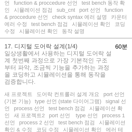
언
function & proccedure 선언
test bench 동작 확
/
/
인
시뮬레이션 점검
sub_cnt
port 선언
function
/
/
/
/
& proccedure 선언
check syntax 에러 설명
카운터
/
/
에러 수정
test bench 점검
시뮬레이션 확인
코딩
/
/
/
수정
시뮬레이션 확인
동작 설명
/
/
17. 디지털 도어락 설계(1/4)
60분
일상생활에서 사용하는 디지털 도어락 설
계 첫번째 과정으로 가장 기본적인 구조
부터 파악, 조금씩 기능을 추가하는 과정
을 코딩하고 시뮬레이션을 통해 동작을
검증합니다.
새 프로젝트
도어락 컨트롤러 설계 개요
port 선언
/
/
(기본 기능)
type 선언 (state 다이어그램)
signal 선
/
/
언
process 선언
test bench 점검
시뮬레이션 확
/
/
/
인
새 프로젝트2
port 선언
type 선언
process 1
/
/
/
/
선언
process 2 선언
test bench 점검
시뮬레이션
/
/
/
확인 & 수정
코딩 수정
시뮬레이션 확인
에러 테
/
/
/