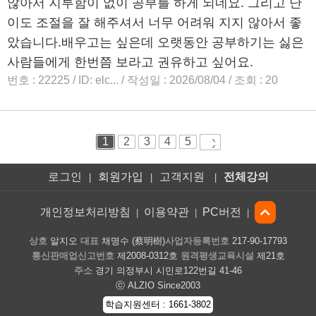
로그인
회원가입
고객지원
전체강의
|
|
|
개인정보처리방침
이용약관
PC버전
|
|
|
상호
알지오
대표
채명수 (蔡明樹)
사업자등록번호
217-90-17793
통신판매업신고번호
제2008-0312호
원격평생교육시설
제21호
주소
경기 의정부시 시민로122번길 41-46
ⓒ ALZIO Since2003
학습지원센터 : 1661-3802