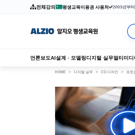
전체강의
평생교육이용권 사용처
2003년부
언론보도
AI
설계 · 모델링
디지털 실무
멀티미디
HOME
>
디지털 실무
>
CG 디자인
>
포토샵