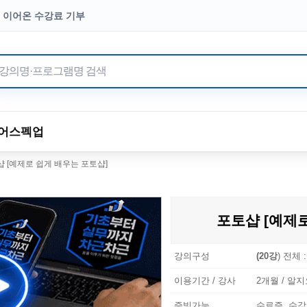
터 이어온 수강료 기부
어
스펙업
 [예제로 쉽게 배우는 포토샵]
포토샵 [예제
강의구성
(20강
) 전체 
이용기간 / 강사
2개월 / 알지오
증빙가능
수료증, 수강