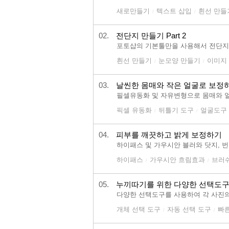
새로만들기
텍스트 삽입
흰선 만들
/
/
02.
전단지 만들기 Part 2
포토샵의 기본툴만을 사용해서 전단지
흰선 만들기
눈모양 만들기
이미지
/
/
03.
날씬한 몸매와 작은 얼굴로 보정
필셀유동화 및 자유변형으로 몸매와 
픽셀 유동화
뒤틀기 도구
얼굴도구
/
/
04.
피부를 깨끗하고 밝게 보정하기
하이패스 및 가우시안 블러와 닷지, 
하이패스
가우시안 흐림효과
브러
/
/
05.
누끼따기를 위한 다양한 선택도
다양한 선택도구를 사용하여 각 사진의
개체 선택 도구
자동 선택 도구
빠른
/
/