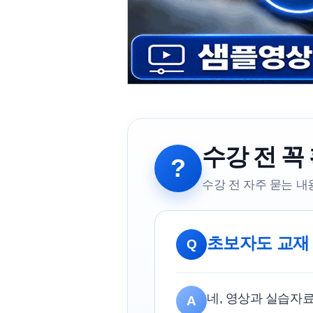
수강 전 꼭
?
수강 전 자주 묻는 
초보자도 교재
Q
네, 영상과 실습자
A