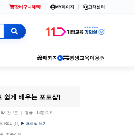
장바구니
혜택!
MY페이지
고객센터
패키지
평생교육이용권
N
로 쉽게 배우는 포토샵]
: 6시간 7분
평균 : 18분21초
|
 R&D [IT]
▶ 프로필 보기
증, 학습진도