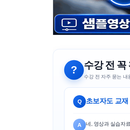
수강 전 꼭
?
수강 전 자주 묻는 
초보자도 교재
Q
네, 영상과 실습자
A