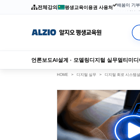
전체강의
평생교육이용권 사용처
배움이 기부
2003년부
언론보도
AI
설계 · 모델링
디지털 실무
멀티미디
HOME
>
디지털 실무
>
디지털 회로 시스템