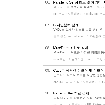
06.
Parallel to Serial 회로 및 패
패리티 비트 생성기를 설계하고 통신에
pts 코딩
시뮬레이션
parity det 코
/
/
07.
디자인블럭 설계
VHDL로 설계한 회로를 모듈 생성 
블록 생성 xor not xnor
디자인블록 
/
08.
Mux/Demux 회로 설계
Mux/Demux 회로를 다양한 방법을 
mux코딩
시뮬레이션
demux 코딩
/
/
/
09.
Case문 이용한 인코더 및 디코더
인코더와 디코더 회로를 다양한 방법을 
enc 83코딩 및 도식
시뮬레이션
추
/
/
10.
Barrel Shifter 회로 설계
입력 데이터를 합성하여 사용, barrel s
test 코딩
시뮬레이션
BR_Shifter
/
/