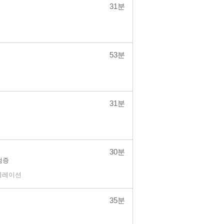
31분
53분
31분
30분
검증
뮬레이션
35분