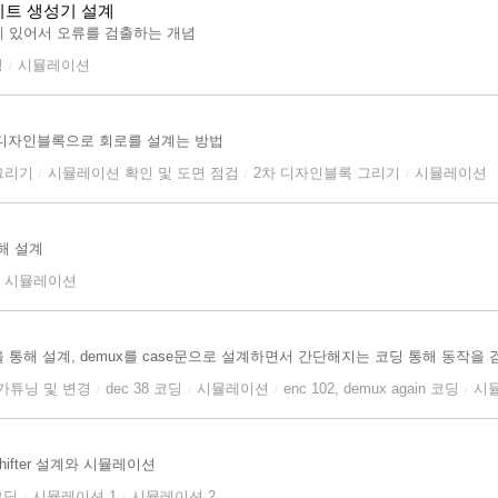
리티 비트 생성기 설계
 있어서 오류를 검출하는 개념
딩
시뮬레이션
/
후 디자인블록으로 회로를 설계는 방법
그리기
시뮬레이션 확인 및 도면 점검
2차 디자인블록 그리기
시뮬레이션
/
/
/
통해 설계
시뮬레이션
통해 설계, demux를 case문으로 설계하면서 간단해지는 코딩 통해 동작을 
가튜닝 및 변경
dec 38 코딩
시뮬레이션
enc 102, demux again 코딩
시
/
/
/
/
hifter 설계와 시뮬레이션
 코딩
시뮬레이션 1
시뮬레이션 2
/
/