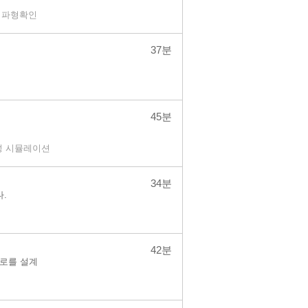
 파형확인
37분
45분
성 시뮬레이션
34분
다.
42분
 회로를 설계