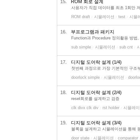
15.
ROM 회로 설계
사용자가 직접 데이터를 최초 1회만 저
ROM draft
시뮬레이션
test
시뮬
/
/
/
16.
부프로그램과 패키지
Function과 Procedure 정의활용
sub simple
시뮬레이션
sub cnt
/
/
/
17.
디지털 도어락 설계 (1/4)
첫번째 과정으로 가장 기본적인 구조부
doorlock simple
시뮬레이션
doorlo
/
/
18.
디지털 도어락 설계 (2/4)
reset회로를 설계하고 검증
clk divx clk div
rst holder
시뮬레이
/
/
19.
디지털 도어락 설계 (3/4)
블록을 설계하고 시뮬레이션을 통해 
door state
시뮬레이션
comparator
/
/