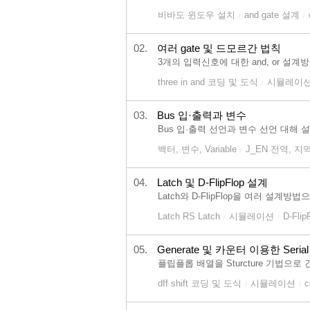
비바도 윈도우 설치
and gate 설계
/
/
02.
여러 gate 및 드모르간 법칙
3개의 입력신호에 대한 and, or 설계방
three in and 코딩 및 도식
시뮬레이션
/
03.
Bus 입·출력과 변수
Bus 입·출력 선언과 변수 선언 대해
백터, 변수, Variable
J_EN 전역, 
/
04.
Latch 및 D-FlipFlop 설계
Latch와 D-FlipFlop을 여러 설
Latch RS Latch
시뮬레이션
D-Flip
/
/
05.
Generate 및 카운터 이용한 Serial 
플립플롭 배열을 Sturcture 기법으로 간
dff shift 코딩 및 도식
시뮬레이션
c
/
/