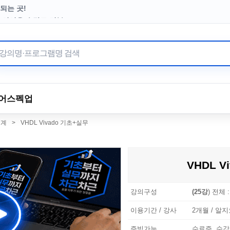
되는 곳!
터 이어온 수강료 기부
어
스펙업
설계
>
VHDL Vivado 기초+실무
VHDL V
강의구성
(25강
) 전체 
이용기간 / 강사
2개월 / 알지오
증빙가능
수료증, 수강