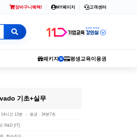
장바구니
혜택!
MY페이지
고객센터
패키지
평생교육이용권
N
ivado 기초+실무
: 14시간 13분
평균 : 34분7초
|
 R&D [IT]
증, 학습진도