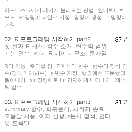
하드디스크에서 패키지 불러오는 방법
인터렉티브
/
모드
R 명령어 파일로 저장
명령어 생성
r 명령어
/
/
/
실행
02. R 프로그래밍 시작하기 part2
37분
첫 번째 R 세션, 함수 소개, 변수의 범위,
기본 인수, 벡터, R 데이터 구조, 문자열
R의 기능
주의할 점
R에서의 함수
함수의 정식 인
/
/
/
수(정식 매개변수)
y 변수 지정
행렬에서 구분행렬
/
/
뽑아내기
str 명령어로 hn 간단하게 나타내기
제너
/
/
릭 함수
03. R 프로그래밍 시작하기 part3
31분
summary 함수, 회귀분석, 시작과 종료,
도움말 사용, 예제 실행, r문서 검색, 인터
넷 도움말