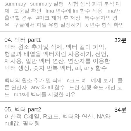
summary
summary 실행
시험 성적 회귀 분석 예
/
/
제
도움말 확인
lma 변수에 lm 함수 적용
lma만
/
/
/
출력할 경우
#마크 제거 후 저장
특수문자의 경
/
/
우
구글에서 파일 유형 설정하기
x 변수 형식 확인
/
/
04. 벡터 part1
32분
벡터 원소 추가및 삭제, 벡터 길이 파악,
행렬과 배열을 벡터처럼 사용하기, 선언,
재사용, 일반 벡터 연산, 연산자를 이용한
벡터 생성, 숫자 반복 벡터, all, any 함수
벡터의 원소 추가 및 삭제
c코드 예
예제 보기
콜
/
/
/
론 연산자
any 와 all 함수
느린 실행 속도 개선 코
/
/
드
runs에 벡터를 지정한 이유
/
05. 벡터 part2
34분
이산적 C계열, R코드, 벡터와 연산, NA와
null값, 필터링