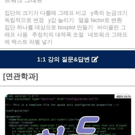
집단의 크기가 다를때 그래프 비교
y축의 눈금크기
/
독립적으로 변경
y값 늘리기
열을 factor로 변환
/
/
/
집단 하나를 대상으로 boxplot 만들기
바이올린 그
/
래프 사용
추정치의 대역폭 조절
네트워크 그래프
/
/
에 텍스트 라벨 넣기
1:1 강의 질문&답변
[연관학과]