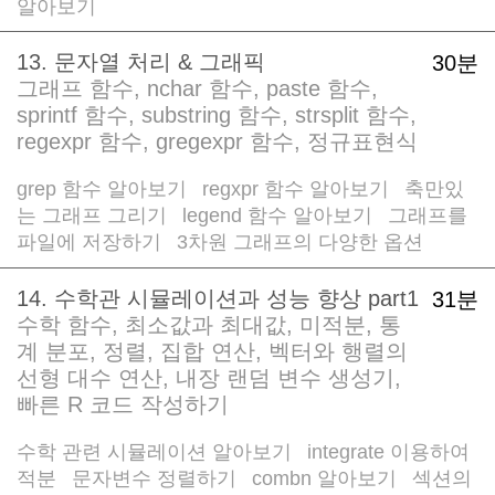
알아보기
13. 문자열 처리 & 그래픽
30분
그래프 함수, nchar 함수, paste 함수,
sprintf 함수, substring 함수, strsplit 함수,
regexpr 함수, gregexpr 함수, 정규표현식
grep 함수 알아보기
regxpr 함수 알아보기
축만있
/
/
는 그래프 그리기
legend 함수 알아보기
그래프를
/
/
파일에 저장하기
3차원 그래프의 다양한 옵션
/
14. 수학관 시뮬레이션과 성능 향상 part1
31분
수학 함수, 최소값과 최대값, 미적분, 통
계 분포, 정렬, 집합 연산, 벡터와 행렬의
선형 대수 연산, 내장 랜덤 변수 생성기,
빠른 R 코드 작성하기
수학 관련 시뮬레이션 알아보기
integrate 이용하여
/
적분
문자변수 정렬하기
combn 알아보기
섹션의
/
/
/