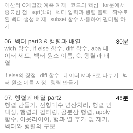
이산적 C계열값 예측 예제
코드의 핵심
for문에서
/
/
중요한 점
sqrt(1:9)
벡터 입력과 행렬 출력
짝수로
/
/
/
된 벡터 생성 예제
subset 함수 사용하여 필터링 하
/
기
06. 벡터 part3 & 행렬과 배열
30분
wich 함수, if else 함수, diff 함수, aba 데
이터 세트, 벡터 원소 이름, C, 행렬과 배
열
if else의 장점
diff 함수
데이터 M과 F로 나누기
벡
/
/
/
터 원소 이름 지정
행렬 만들기
/
07. 행렬과 배열 part2
48분
행렬 만들기, 선형대수 연산처리, 행렬 인
덱싱, 행렬의 필터링, 공분산 행렬, apply
함수, 아웃라이어, 행과 열 추가 및 제거,
벡터와 행렬의 구분