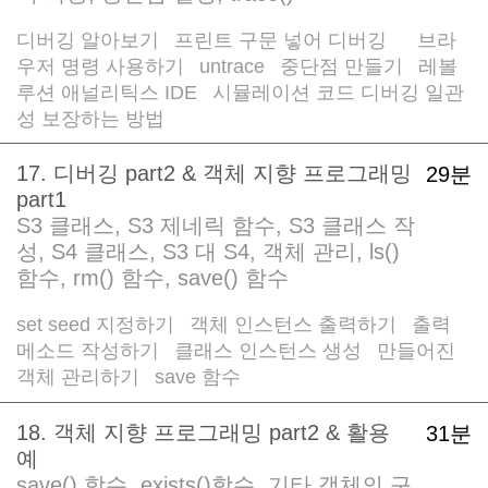
디버깅 알아보기
프린트 구문 넣어 디버깅
브라
/
/
/
우저 명령 사용하기
untrace
중단점 만들기
레볼
/
/
/
루션 애널리틱스 IDE
시뮬레이션 코드 디버깅 일관
/
성 보장하는 방법
17. 디버깅 part2 & 객체 지향 프로그래밍
29분
part1
S3 클래스, S3 제네릭 함수, S3 클래스 작
성, S4 클래스, S3 대 S4, 객체 관리, ls()
함수, rm() 함수, save() 함수
set seed 지정하기
객체 인스턴스 출력하기
출력
/
/
메소드 작성하기
클래스 인스턴스 생성
만들어진
/
/
객체 관리하기
save 함수
/
18. 객체 지향 프로그래밍 part2 & 활용
31분
예
save() 함수, exists()함수, 기타 객체의 구