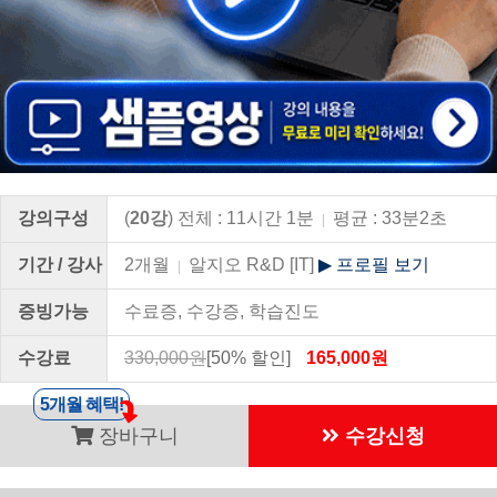
강의구성
(
20강
) 전체 : 11시간 1분
평균 : 33분2초
|
기간 / 강사
2개월
알지오 R&D [IT]
▶ 프로필 보기
|
증빙가능
수료증, 수강증, 학습진도
수강료
330,000원
[50% 할인]
165,000원
5개월 혜택!
장바구니
수강신청