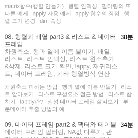
matrix함수(행렬 만들기)
행렬 인덱싱
필터링의 또
/
/
다른 예제
apply 사용 예제
apply 함수의 장점
행
/
/
/
렬 크기 변경
dim 속성
/
08. 행렬과 배열 part3 & 리스트 & 데이터
38분
프레임
차원축소, 행과 열에 이름 붙이기, 배열,
리스트, 리스트 인덱싱, 리스트 원소추가
&삭제, 리스트 크기 확인, lappy, 재귀리스
트, 데이터 프레임, 기타 행열방식 연산
차원축소 피하는 방법
행과 열에 이름 만들기
리스
/
/
트 알아보기
리스트 구성요소 접근 방법
리스트 합
/
/
치기
lapply란?
생성 데이터 프레임 살펴보기
부
/
/
/
분데이터 추출 방법의 예
09. 데이터 프레임 part2 & 팩터와 테이블
34분
데이터 프레임 필터링, NA값 다루기, 관