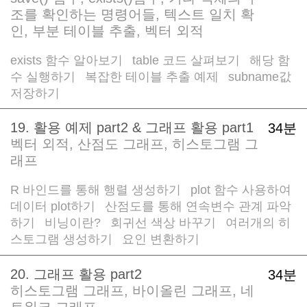
조를 확인하는 명령어들, 텍스트 일치 확
인, 부분 테이블 추출, 벡터 외적
exists 함수 알아보기
table 코드 살펴보기
해당 함
/
/
수 실행하기
복잡한 테이블 추출 예제
subname값
/
/
저장하기
19. 활용 예제 part2 & 그래프 활용 part1
34분
벡터 외적, 산점도 그래프, 히스토그램 그
래프
R 바인드를 통해 행렬 생성하기
plot 함수 사용하여
/
데이터 plot하기
산점도를 통해 연속변수 관계 파악
/
하기
비닝이란?
회귀선 색상 바꾸기
여러개의 히
/
/
/
스토그램 생성하기
요인 변환하기
/
20. 그래프 활용 part2
34분
히스토그램 그래프, 바이올린 그래프, 네
트워크 그래프