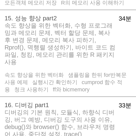
모든객체 메모리 저장
R의 메모리 사용 이해하기
/
15. 성능 향상 part2
34분
속도 향상을 위한 벡터화, 수형 프로그래
밍과 메모리 문제, 벡터 할당 문제, 복사
후 변경 문제, 메모리 복사 피하기,
Rprof(), 멱행렬 생성하기, 바이트 코드 컴
파일, 청킹, 메모리 관리를 위한 R 패키지
사용
속도 향상을 위한 벡터화
샘플링을 한뒤 for반복문
/
사용 예제
실행시간 확인하기
cumprod 함수 적
/
/
용
청크 사용하기
ff와 bicmemory
/
/
16. 디버깅 part1
33분
디버깅의 기본 원칙, 모듈식, 하향식 디버
깅, 버그 예방, 디버깅 도구의 사용 이유,
debug()와 browser() 함수, 브라우저 명령
어 사용, 중단점 설정, trace()