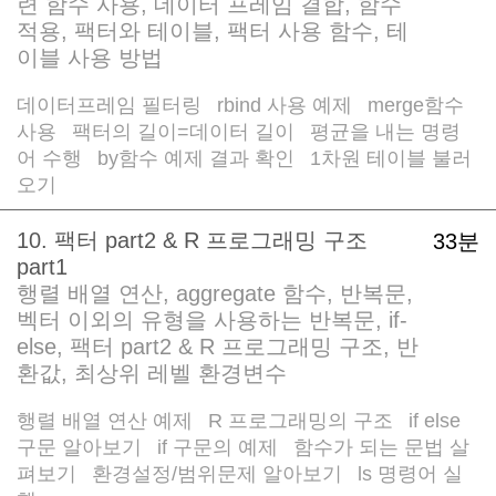
련 함수 사용, 데이터 프레임 결합, 함수
적용, 팩터와 테이블, 팩터 사용 함수, 테
이블 사용 방법
데이터프레임 필터링
rbind 사용 예제
merge함수
/
/
사용
팩터의 길이=데이터 길이
평균을 내는 명령
/
/
어 수행
by함수 예제 결과 확인
1차원 테이블 불러
/
/
오기
10. 팩터 part2 & R 프로그래밍 구조
33분
part1
행렬 배열 연산, aggregate 함수, 반복문,
벡터 이외의 유형을 사용하는 반복문, if-
else, 팩터 part2 & R 프로그래밍 구조, 반
환값, 최상위 레벨 환경변수
행렬 배열 연산 예제
R 프로그래밍의 구조
if else
/
/
구문 알아보기
if 구문의 예제
함수가 되는 문법 살
/
/
펴보기
환경설정/범위문제 알아보기
ls 명령어 실
/
/