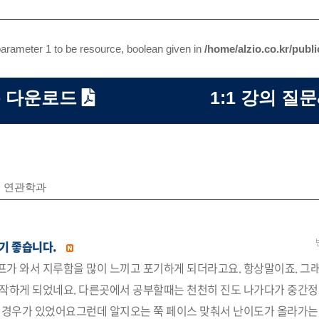
arameter 1 to be resource, boolean given in
/home/alzio.co.kr/publ
 다운로드
1:1 강의 질
연관학과