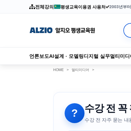
전체강의
평생교육이용권 사용처
2003년부
언론보도
AI
설계 · 모델링
디지털 실무
멀티미디
HOME
>
멀티미디어
>
수강 전 꼭
?
수강 전 자주 묻는 