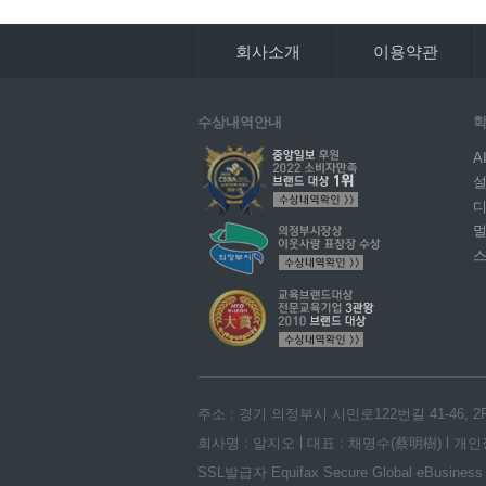
회사소개
이용약관
수상내역안내
학
A
설
디
주소 : 경기 의정부시 시민로122번길 41-46, 2
회사명 : 알지오
대표 : 채명수(蔡明樹)
개인
SSL발급자 Equifax Secure Global eBusiness