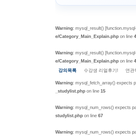
Warning
: mysql_result() [
function.mysql-
e/Category_Main_Explain.php
on line
Warning
: mysql_result() [
function.mysql-
e/Category_Main_Explain.php
on line
강의목록
수강생 리얼후기!
연관
Warning
: mysql_fetch_array() expects p
_studylist.php
on line
15
Warning
: mysql_num_rows() expects par
studylist.php
on line
67
Warning
: mysql_num_rows() expects par