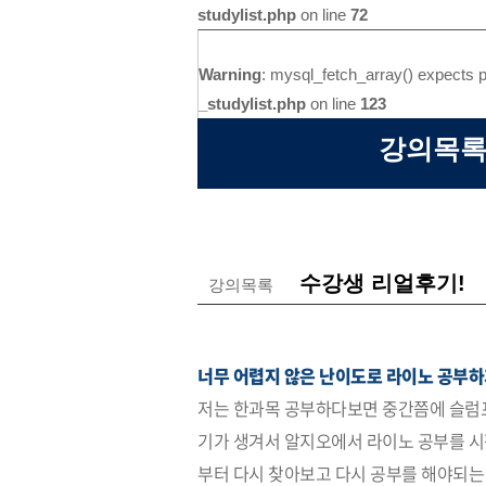
studylist.php
on line
72
Warning
: mysql_fetch_array() expects p
_studylist.php
on line
123
강의목록
수강생 리얼후기!
강의목록