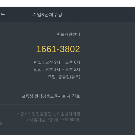
보도
기업&단체수강
학습지원센터
1661-3802
평일 : 오전 9시 ~ 오후 6시
점심 : 오후 1시 ~ 오후 2시
주말, 공휴일(휴무)
교육청 원격평생교육시설 제 21호
중소기업진흥공단 신기술밴처지원
*
서울기술보증 제 20031501호
*
2호