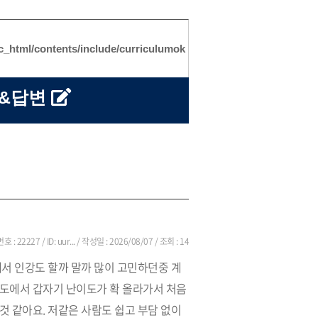
ic_html/contents/include/curriculumok
문&답변