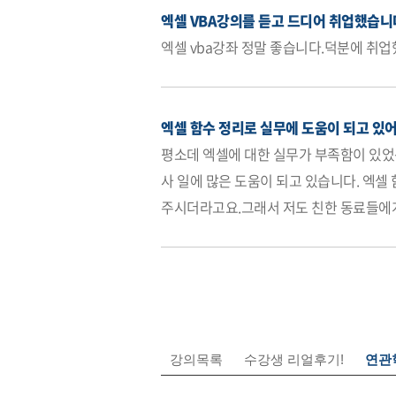
강의목록
수강생 리얼후기!
연관학