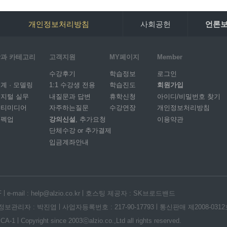
개인정보처리방침
사회공헌
언론
과 카테고리
고객지원
MY페이지
Member
I
수강후기
학습정보
로그인
계 · 모델링
1:1 수강생 전용
학습진도
회원가입
지털 실무
내질문과 답변
휴학신청
아이디/비밀번호 찾기
멀티미디어
자주하는질문
수강연장
개인정보처리방침
스펙업
강의신설
, 추가요청
이용약관
단체수강 or 추가결제
입금계좌안내
F
e-mail : help@alzio.co.kr
호스팅 제공자 : SK브로드밴드
정보관리자 : 박진엽
사업자등록번호 : 217-90-17793
통신판매 제2008-031
 CA-1
Copyright since 2003ⓒalzio.co.,Ltd all rights reserved.