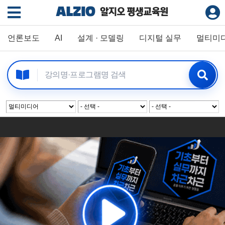
언론보도
AI
설계 · 모델링
디지털 실무
멀티미