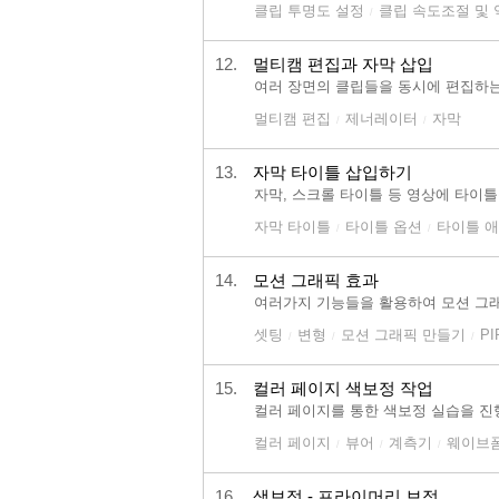
클립 투명도 설정
클립 속도조절 및
/
12.
멀티캠 편집과 자막 삽입
여러 장면의 클립들을 동시에 편집하는
멀티캠 편집
제너레이터
자막
/
/
13.
자막 타이틀 삽입하기
자막, 스크롤 타이틀 등 영상에 타이
자막 타이틀
타이틀 옵션
타이틀 
/
/
14.
모션 그래픽 효과
여러가지 기능들을 활용하여 모션 그
셋팅
변형
모션 그래픽 만들기
P
/
/
/
15.
컬러 페이지 색보정 작업
컬러 페이지를 통한 색보정 실습을 진
컬러 페이지
뷰어
계측기
웨이브
/
/
/
16.
색보정 - 프라이머리 보정