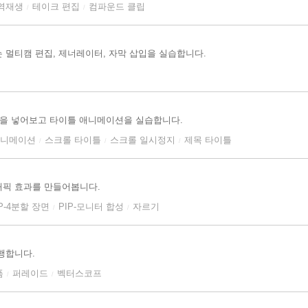
 역재생
테이크 편집
컴파운드 클립
/
/
 멀티캠 편집, 제너레이터, 자막 삽입을 실습합니다.
틀을 넣어보고 타이틀 애니메이션을 실습합니다.
애니메이션
스크롤 타이틀
스크롤 일시정지
제목 타이틀
/
/
/
래픽 효과를 만들어봅니다.
IP-4분할 장면
PIP-모니터 합성
자르기
/
/
행합니다.
폼
퍼레이드
벡터스코프
/
/