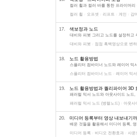
컬러 휠과 컬러 바를 통한 프라이머리
컬러 휠
오프셋
리프트
게인
감
/
/
/
/
17.
색보정과 노드
대비와 피봇 그리고 노드를 설정하고 
대비와 피봇
점점 흑백영상으로 변
/
18.
노드 활용방법
스플리터 컴바이너 노드와 레이어 믹
스플리터 컴바이너 노드
레이어 믹서
/
19.
노드 활용방법과 퀄리파이어 3D 
패러럴 믹서 노드와 아웃사이드 노드,
패러럴 믹서 노드 (병렬노드)
아웃사
/
20.
미디어 등록부터 영상 내보내기까
배운 것들을 활용해서 미디어 등록, 영
미디어 등록
비디오 전환효과
사운
/
/