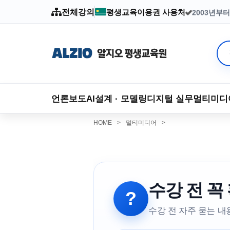
전체강의
평생교육이용권 사용처
2003년부
언론보도
AI
설계 · 모델링
디지털 실무
멀티미디
HOME
>
멀티미디어
>
수강 전 꼭
?
수강 전 자주 묻는 