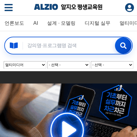
언론보도
AI
설계 · 모델링
디지털 실무
멀티미