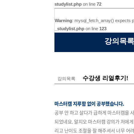
studylist.php
on line
72
Warning
: mysql_fetch_array() expects p
_studylist.php
on line
123
강의목록
수강생 리얼후기!
강의목록