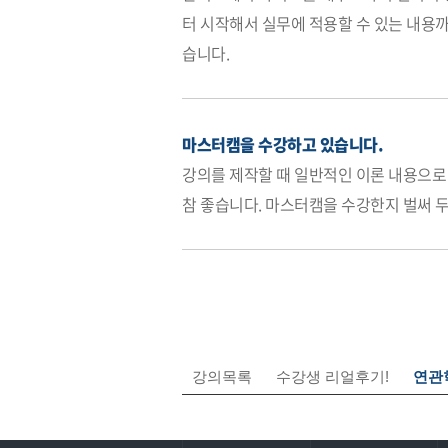
강의목록
수강생 리얼후기!
연관학