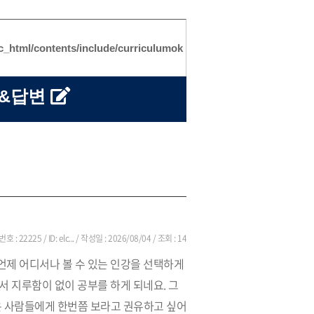
ic_html/contents/include/curriculumok
문&답변