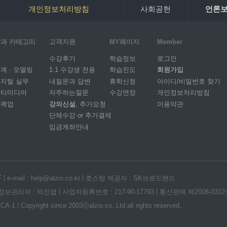
개인정보처리방침
사회공헌
언론
과 카테고리
고객지원
MY페이지
Member
I
수강후기
학습정보
로그인
계 · 모델링
1:1 수강생 전용
학습진도
회원가입
지털 실무
내질문과 답변
휴학신청
아이디/비밀번호 찾기
멀티미디어
자주하는질문
수강연장
개인정보처리방침
스펙업
강의신설
, 추가요청
이용약관
단체수강 or 추가결제
입금계좌안내
F
e-mail : help@alzio.co.kr
호스팅 제공자 : SK브로드밴드
정보관리자 : 박진엽
사업자등록번호 : 217-90-17793
통신판매 제2008-031
 CA-1
Copyright since 2003ⓒalzio.co.,Ltd all rights reserved.