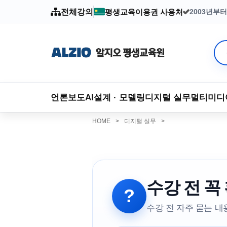
배움이 기부
전체강의
평생교육이용권 사용처
2003년부
언론보도
AI
설계 · 모델링
디지털 실무
멀티미디
HOME
>
디지털 실무
>
수강 전 꼭
?
수강 전 자주 묻는 