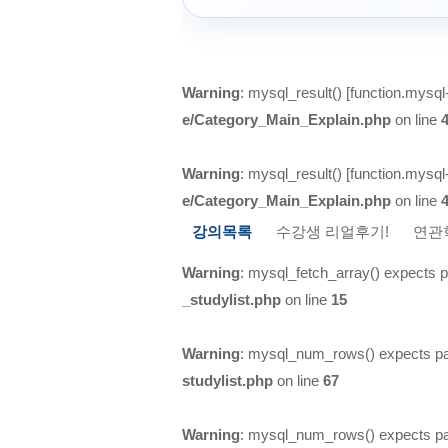
Warning
: mysql_result() [
function.mysql-
e/Category_Main_Explain.php
on line
Warning
: mysql_result() [
function.mysql-
e/Category_Main_Explain.php
on line
강의목록
수강생 리얼후기!
연관
Warning
: mysql_fetch_array() expects p
_studylist.php
on line
15
Warning
: mysql_num_rows() expects par
studylist.php
on line
67
Warning
: mysql_num_rows() expects par