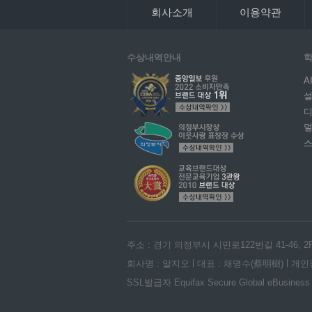
회사소개
이용약관
수상내역안내
학
A
설
디
주소 : 경기 의정부시 시민로122번길 41-46, 2
회사명 : 알지오
대표 : 채명수(蔡明樹)
개인
SSL발급자 Equifax Secure Global eBusiness