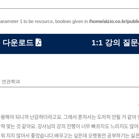
arameter 1 to be resource, boolean given in
/home/alzio.co.kr/publ
 다운로드
1:1 강의 질
연관학과