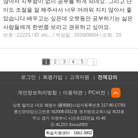
로그인
회원가입
고객지원
전체강의
|
|
|
개인정보처리방침
이용약관
PC버전
|
|
|
상호
알지오
대표
채명수 (蔡明樹)
사업자등록번호
217-90-17793
통신판매업신고번호
제2008-0312호
원격평생교육시설
제21호
주소
경기 의정부시 시민로122번길 41-46
ⓒ ALZIO Since2003
학습지원센터 : 1661-3802