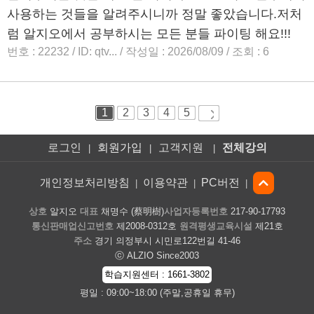
로그인
회원가입
고객지원
전체강의
|
|
|
개인정보처리방침
이용약관
PC버전
|
|
|
상호
알지오
대표
채명수 (蔡明樹)
사업자등록번호
217-90-17793
통신판매업신고번호
제2008-0312호
원격평생교육시설
제21호
주소
경기 의정부시 시민로122번길 41-46
ⓒ ALZIO Since2003
학습지원센터 : 1661-3802
평일 : 09:00~18:00 (주말,공휴일 휴무)