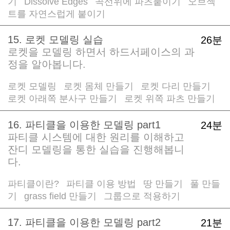
기
Dissolve Edges
곡선위에 파츠붙이기
오브젝
/
/
/
트를 자연스럽게 붙이기
15. 로켓 모델링 실습
26분
로켓을 모델링 하면서 하드서페이스의 과
정을 알아봅니다.
로켓 모델링
로켓 몸체 만들기
로켓 다리 만들기
/
/
/
로켓 아래쪽 분사구 만들기
로켓 위쪽 파츠 만들기
/
16. 파티클을 이용한 모델링 part1
24분
파티클 시스템에 대한 원리를 이해하고
잔디 모델링을 통한 실습을 진행해봅니
다.
파티클이란?
파티클 이용 방법
땅 만들기
풀 만들
/
/
/
기
grass field 만들기
그룹으로 적용하기
/
/
17. 파티클을 이용한 모델링 part2
21분