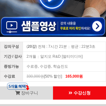
강의구성
(
20강
) 전체 : 7시간 21분
평균 : 22분3초
|
기간 / 강사
2개월
알지오 R&D [멀티미디어]
|
증빙가능
수료증, 수강증, 학습진도
수강료
330,000원
[50% 할인]
165,000원
5개월 혜택!
장바구니
수강신청