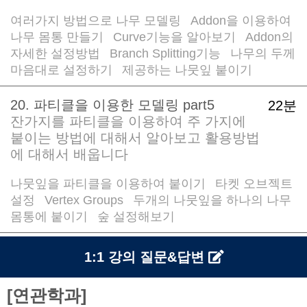
여러가지 방법으로 나무 모델링
Addon을 이용하여
/
나무 몸통 만들기
Curve기능을 알아보기
Addon의
/
/
자세한 설정방법
Branch Splitting기능
나무의 두께
/
/
마음대로 설정하기
제공하는 나뭇잎 붙이기
/
20. 파티클을 이용한 모델링 part5
22분
잔가지를 파티클을 이용하여 주 가지에
붙이는 방법에 대해서 알아보고 활용방법
에 대해서 배웁니다
나뭇잎을 파티클을 이용하여 붙이기
타켓 오브젝트
/
설정
Vertex Groups
두개의 나뭇잎을 하나의 나무
/
/
몸통에 붙이기
숲 설정해보기
/
1:1 강의 질문&답변
[연관학과]