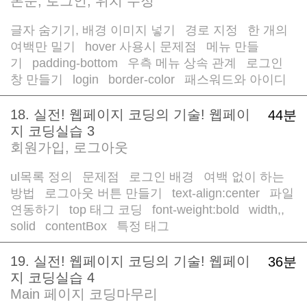
본문, 로그인, 위치 수정
글자 숨기기, 배경 이미지 넣기
경로 지정
한 개의
/
/
여백만 밀기
hover 사용시 문제점
메뉴 만들
/
/
기
padding-bottom
우측 메뉴 상속 관계
로그인
/
/
/
창 만들기
login
border-color
패스워드와 아이디
/
/
/
18. 실전! 웹페이지 코딩의 기술! 웹페이
44분
지 코딩실습 3
회원가입, 로그아웃
ul목록 정의
문제점
로그인 배경
여백 없이 하는
/
/
/
방법
로그아웃 버튼 만들기
text-align:center
파일
/
/
/
연동하기
top 태그 코딩
font-weight:bold
width,,
/
/
/
solid
contentBox
특정 태그
/
/
19. 실전! 웹페이지 코딩의 기술! 웹페이
36분
지 코딩실습 4
Main 페이지 코딩마무리