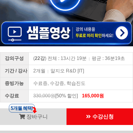
강의구성
(
22강
) 전체 : 13시간 19분
평균 : 36분19초
|
기간 / 강사
2개월
알지오 R&D [IT]
|
증빙가능
수료증, 수강증, 학습진도
수강료
330,000원
[50% 할인]
165,000원
5개월 혜택!
장바구니
수강신청