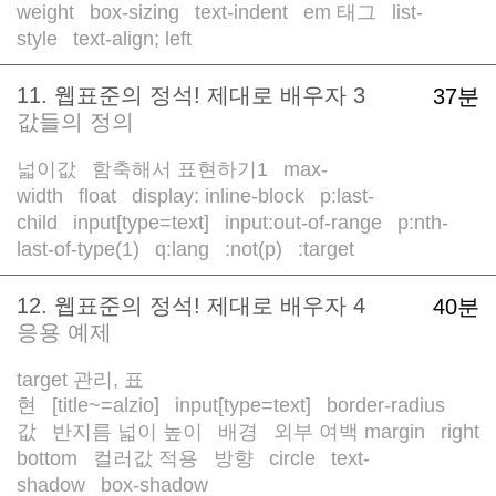
weight
box-sizing
text-indent
em 태그
list-
/
/
/
/
style
text-align; left
/
11. 웹표준의 정석! 제대로 배우자 3
37분
값들의 정의
넓이값
함축해서 표현하기1
max-
/
/
width
float
display: inline-block
p:last-
/
/
/
child
input[type=text]
input:out-of-range
p:nth-
/
/
/
last-of-type(1)
q:lang
:not(p)
:target
/
/
/
12. 웹표준의 정석! 제대로 배우자 4
40분
응용 예제
target 관리, 표
현
[title~=alzio]
input[type=text]
border-radius
/
/
/
값
반지름 넓이 높이
배경
외부 여백 margin
right
/
/
/
/
bottom
컬러값 적용
방향
circle
text-
/
/
/
/
shadow
box-shadow
/