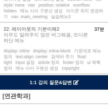
style: none
nav
position: relative
overflow:
/
/
/
hidden
메뉴 사이 구분선 생성
아이콘 위치 변경하
/
/
기
nav .main_newimg
실습메뉴2
/
/
22. 레이아웃의 기본이해2
37분
아무도 알려주지 않은 버그해결, 또다른
하단 메뉴
display: inline
display: inline-block
가운데로 메뉴
/
/
정의
text-align: center
검색바 추가
float:
/
/
/
right
input 설정
article 정의
footer 정의
ul 목록
/
/
/
/
정의
메뉴 사이 구분선 생성
copyright
/
/
1:1 강의 질문&답변
[연관학과]