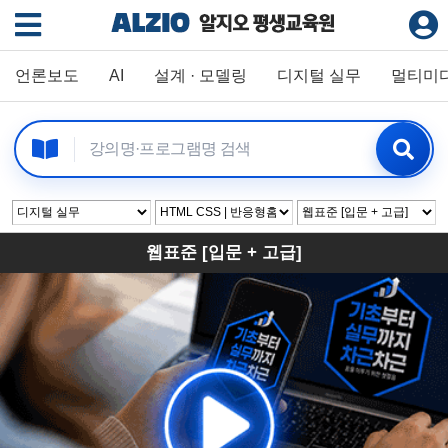
언론보도
AI
설계 · 모델링
디지털 실무
멀티미
웹표준 [입문 + 고급]