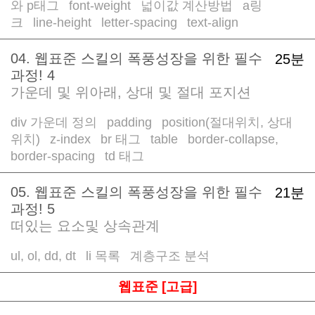
와 p태그
font-weight
넓이값 계산방법
a링
/
/
/
크
line-height
letter-spacing
text-align
/
/
/
04. 웹표준 스킬의 폭풍성장을 위한 필수
25분
과정! 4
가운데 및 위아래, 상대 및 절대 포지션
div 가운데 정의
padding
position(절대위치, 상대
/
/
위치)
z-index
br 태그
table
border-collapse,
/
/
/
/
border-spacing
td 태그
/
05. 웹표준 스킬의 폭풍성장을 위한 필수
21분
과정! 5
떠있는 요소및 상속관계
ul, ol, dd, dt
li 목록
계층구조 분석
/
/
웹표준 [고급]