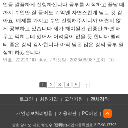
로그인
회원가입
고객지원
전체강의
|
|
|
개인정보처리방침
이용약관
PC버전
|
|
|
상호
알지오
대표
채명수 (蔡明樹)
사업자등록번호
217-90-17793