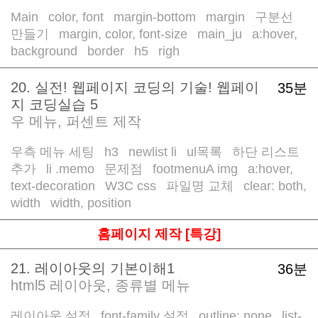
Main
color, font
margin-bottom
margin
구분선
/
/
/
/
만들기
margin, color, font-size
main_ju
a:hover,
/
/
/
background
border
h5
righ
/
/
/
20. 실전! 웹페이지 코딩의 기술! 웹페이
35분
지 코딩실습 5
우 메뉴, 퍼센트 제작
우측 메뉴 세팅
h3
newlist li
ul목록
하단 리스트
/
/
/
/
추가
li .memo
문제점
footmenuA img
a:hover,
/
/
/
/
text-decoration
W3C css
파일명 교체
clear: both,
/
/
/
width
width, position
/
홈페이지 제작 [특강]
21. 레이아웃의 기본이해1
36분
html5 레이아웃, 종류별 메뉴
레이아웃 설정
font-family 설정
outline: none
list-
/
/
/