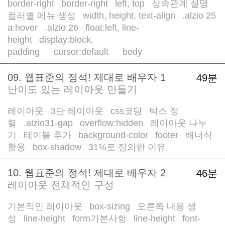
border-right
border-right
left, top
상속관계 설명
/
/
/
/
컬러별 메뉴 생성
width, height, text-align
.alzio 25
/
/
a:hover
.alzio 26
float:left, line-
/
/
height
display:block,
/
padding
cursor:default
body
/
/
/
/
09. 웹표준의 정석! 제대로 배우자 1
49분
난이도 있는 레이아웃 만들기
레이아웃
3단 레이아웃
css코딩
박스 정
/
/
/
렬
.alzio31-gap
overflow:hidden
레이아웃 나누
/
/
/
기
테이블 추가
background-color
footer
배너식
/
/
/
/
활용
box-shadow
31%로 정의한 이유
/
/
10. 웹표준의 정석! 제대로 배우자 2
46분
레이아웃 전체적인 구성
기본적인 레이아웃
box-sizing
오른쪽 내용 생
/
/
성
line-height
form기본사항
line-height
font-
/
/
/
/