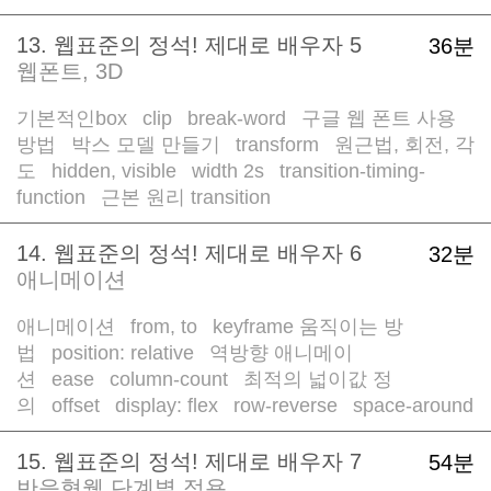
13. 웹표준의 정석! 제대로 배우자 5
36분
웹폰트, 3D
기본적인box
clip
break-word
구글 웹 폰트 사용
/
/
/
방법
박스 모델 만들기
transform
원근법, 회전, 각
/
/
/
도
hidden, visible
width 2s
transition-timing-
/
/
/
function
근본 원리 transition
/
14. 웹표준의 정석! 제대로 배우자 6
32분
애니메이션
애니메이션
from, to
keyframe 움직이는 방
/
/
법
position: relative
역방향 애니메이
/
/
션
ease
column-count
최적의 넓이값 정
/
/
/
의
offset
display: flex
row-reverse
space-around
/
/
/
/
15. 웹표준의 정석! 제대로 배우자 7
54분
반응형웹 단계별 적용