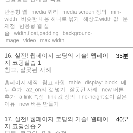
반응형 웹
media 쿼리
media screen 정의
min-
/
/
/
width
비슷한 내용 하나로 묶기
해상도width 값
문
/
/
/
제점
반응형 웹 실
/
습
width,float,padding
background-
/
/
image
video
max-width
/
/
16. 실전! 웹페이지 코딩의 기술! 웹페이
35분
지 코딩실습 1
참고, 잘못된 사례
홈페이지 제작
참고 사항
table
display: block
메
/
/
/
/
뉴 추가
a2_on의 값 넣기
잘못된 사례
new 버튼
/
/
/
추가
a link 속성
link 값 정의
line-height값이 같은
/
/
/
이유
new 버튼 만들기
/
17. 실전! 웹페이지 코딩의 기술! 웹페이
40분
지 코딩실습 2