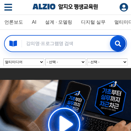
언론보도
AI
설계 · 모델링
디지털 실무
멀티미