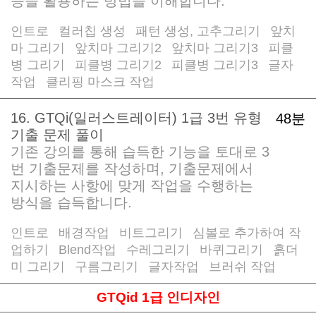
능을 활용하는 방법을 이해합니다.
인트로
컬러칩 생성
패턴 생성, 고추그리기
앞치
/
/
/
마 그리기
앞치마 그리기2
앞치마 그리기3
피클
/
/
/
병 그리기
피클병 그리기2
피클병 그리기3
글자
/
/
/
작업
클리핑 마스크 작업
/
16. GTQi(일러스트레이터) 1급 3번 유형
48분
기출 문제 풀이
기존 강의를 통해 습득한 기능을 토대로 3
번 기출문제를 작성하며, 기출문제에서
지시하는 사항에 맞게 작업을 수행하는
방식을 습득합니다.
인트로
배경작업
비트그리기
심볼로 추가하여 작
/
/
/
업하기
Blend작업
수레그리기
바퀴그리기
흙더
/
/
/
/
미 그리기
구름그리기
글자작업
브러쉬 작업
/
/
/
GTQid 1급 인디자인