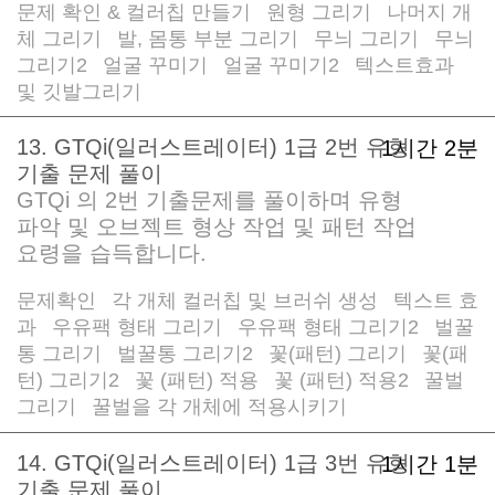
문제 확인 & 컬러칩 만들기
원형 그리기
나머지 개
/
/
체 그리기
발, 몸통 부분 그리기
무늬 그리기
무늬
/
/
/
그리기2
얼굴 꾸미기
얼굴 꾸미기2
텍스트효과
/
/
/
및 깃발그리기
13. GTQi(일러스트레이터) 1급 2번 유형
1시간 2분
기출 문제 풀이
GTQi 의 2번 기출문제를 풀이하며 유형
파악 및 오브젝트 형상 작업 및 패턴 작업
요령을 습득합니다.
문제확인
각 개체 컬러칩 및 브러쉬 생성
텍스트 효
/
/
과
우유팩 형태 그리기
우유팩 형태 그리기2
벌꿀
/
/
/
통 그리기
벌꿀통 그리기2
꽃(패턴) 그리기
꽃(패
/
/
/
턴) 그리기2
꽃 (패턴) 적용
꽃 (패턴) 적용2
꿀벌
/
/
/
그리기
꿀벌을 각 개체에 적용시키기
/
14. GTQi(일러스트레이터) 1급 3번 유형
1시간 1분
기출 문제 풀이