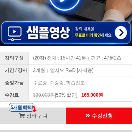
강의구성
(
20강
) 전체 : 15시간 41분
평균 : 47분2초
|
기간 / 강사
2개월
알지오 R&D [자격증]
|
증빙가능
수료증, 수강증, 학습진도
수강료
330,000원
[50% 할인]
165,000원
5개월 혜택!
장바구니
수강신청