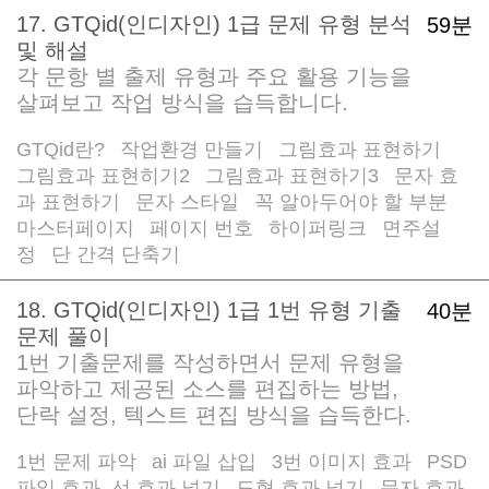
17. GTQid(인디자인) 1급 문제 유형 분석
59분
및 해설
각 문항 별 출제 유형과 주요 활용 기능을
살펴보고 작업 방식을 습득합니다.
GTQid란?
작업환경 만들기
그림효과 표현하기
/
/
/
그림효과 표현히기2
그림효과 표현하기3
문자 효
/
/
과 표현하기
문자 스타일
꼭 알아두어야 할 부분
/
/
/
마스터페이지
페이지 번호
하이퍼링크
면주설
/
/
/
정
단 간격 단축기
/
18. GTQid(인디자인) 1급 1번 유형 기출
40분
문제 풀이
1번 기출문제를 작성하면서 문제 유형을
파악하고 제공된 소스를 편집하는 방법,
단락 설정, 텍스트 편집 방식을 습득한다.
1번 문제 파악
ai 파일 삽입
3번 이미지 효과
PSD
/
/
/
파일 효과, 선 효과 넣기
도형 효과 넣기
문자 효과