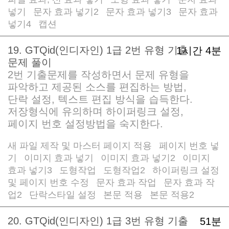
/
/
넣기
문자 효과 넣기2
문자 효과 넣기3
문자 효과
/
/
/
넣기4
캡션
/
19. GTQid(인디자인) 1급 2번 유형 기출
1시간 4분
문제 풀이
2번 기출문제를 작성하면서 문제 유형을
파악하고 제공된 소스를 편집하는 방법,
단락 설정, 텍스트 편집 방식을 습득한다.
저장형식에 유의하며 하이퍼링크 설정,
페이지 번호 설정방법을 숙지한다.
새 파일 제작 및 마스터 페이지 적용
페이지 번호 넣
/
기
이미지 효과 넣기
이미지 효과 넣기2
이미지
/
/
/
효과 넣기3
도형작업
도형작업2
하이퍼링크 설정
/
/
/
및 페이지 번호 수정
문자 효과 작업
문자 효과 작
/
/
업2
단락스타일 설정
본문 적용
본문 적용2
/
/
/
20. GTQid(인디자인) 1급 3번 유형 기출
51분