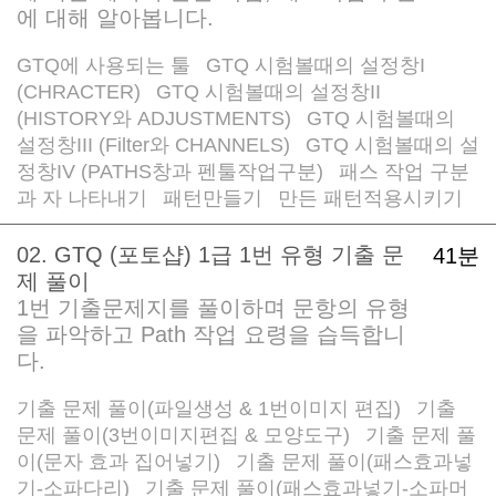
에 대해 알아봅니다.
GTQ에 사용되는 툴
GTQ 시험볼때의 설정창I
/
(CHRACTER)
GTQ 시험볼때의 설정창II
/
(HISTORY와 ADJUSTMENTS)
GTQ 시험볼때의
/
설정창III (Filter와 CHANNELS)
GTQ 시험볼때의 설
/
정창IV (PATHS창과 펜툴작업구분)
패스 작업 구분
/
과 자 나타내기
패턴만들기
만든 패턴적용시키기
/
/
02. GTQ (포토샵) 1급 1번 유형 기출 문
41분
제 풀이
1번 기출문제지를 풀이하며 문항의 유형
을 파악하고 Path 작업 요령을 습득합니
다.
기출 문제 풀이(파일생성 & 1번이미지 편집)
기출
/
문제 풀이(3번이미지편집 & 모양도구)
기출 문제 풀
/
이(문자 효과 집어넣기)
기출 문제 풀이(패스효과넣
/
기-소파다리)
기출 문제 풀이(패스효과넣기-소파머
/