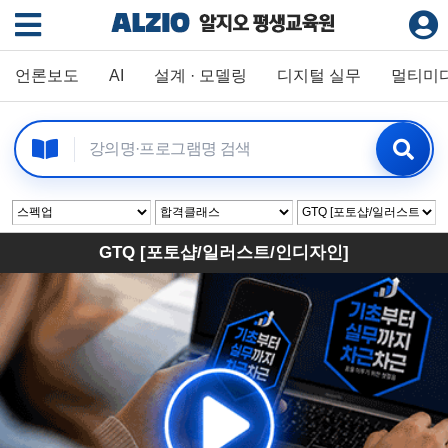
언론보도
AI
설계 · 모델링
디지털 실무
멀티미
GTQ [포토샵/일러스트/인디자인]