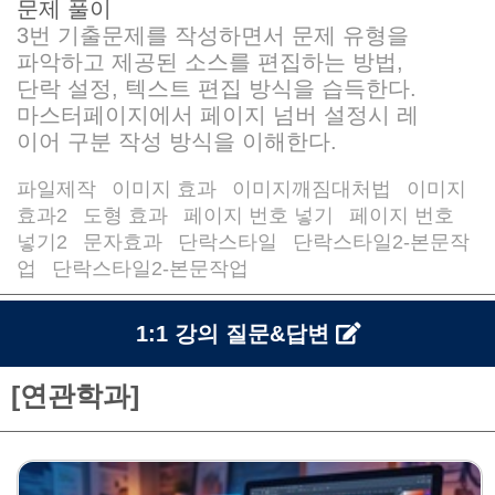
문제 풀이
3번 기출문제를 작성하면서 문제 유형을
파악하고 제공된 소스를 편집하는 방법,
단락 설정, 텍스트 편집 방식을 습득한다.
마스터페이지에서 페이지 넘버 설정시 레
이어 구분 작성 방식을 이해한다.
파일제작
이미지 효과
이미지깨짐대처법
이미지
/
/
/
효과2
도형 효과
페이지 번호 넣기
페이지 번호
/
/
/
넣기2
문자효과
단락스타일
단락스타일2-본문작
/
/
/
업
단락스타일2-본문작업
/
1:1 강의 질문&답변
[연관학과]