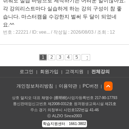
로그인
회원가입
고객지원
전체강의
|
|
|
개인정보처리방침
이용약관
PC버전
|
|
|
상호
알지오
대표
채명수 (蔡明樹)
사업자등록번호
217-90-17793
통신판매업신고번호
제2008-0312호
원격평생교육시설
제21호
주소
경기 의정부시 시민로122번길 41-46
ⓒ ALZIO Since2003
학습지원센터 : 1661-3802