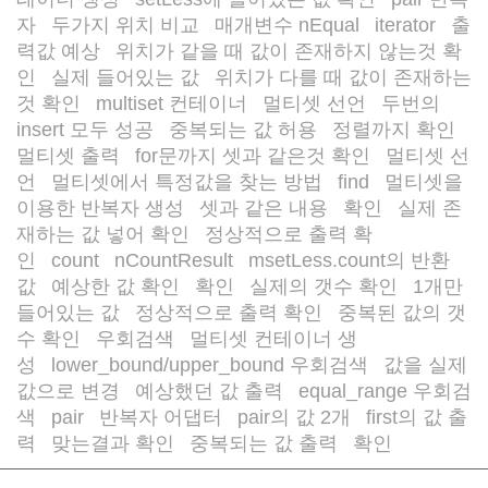
/
/
자
두가지 위치 비교
매개변수 nEqual
iterator
출
/
/
/
/
력값 예상
위치가 같을 때 값이 존재하지 않는것 확
/
인
실제 들어있는 값
위치가 다를 때 값이 존재하는
/
/
것 확인
multiset 컨테이너
멀티셋 선언
두번의
/
/
/
insert 모두 성공
중복되는 값 허용
정렬까지 확인
/
/
/
멀티셋 출력
for문까지 셋과 같은것 확인
멀티셋 선
/
/
언
멀티셋에서 특정값을 찾는 방법
find
멀티셋을
/
/
/
이용한 반복자 생성
셋과 같은 내용
확인
실제 존
/
/
/
재하는 값 넣어 확인
정상적으로 출력 확
/
인
count
nCountResult
msetLess.count의 반환
/
/
/
값
예상한 값 확인
확인
실제의 갯수 확인
1개만
/
/
/
/
들어있는 값
정상적으로 출력 확인
중복된 값의 갯
/
/
수 확인
우회검색
멀티셋 컨테이너 생
/
/
성
lower_bound/upper_bound 우회검색
값을 실제
/
/
값으로 변경
예상했던 값 출력
equal_range 우회검
/
/
색
pair
반복자 어댑터
pair의 값 2개
first의 값 출
/
/
/
/
력
맞는결과 확인
중복되는 값 출력
확인
/
/
/