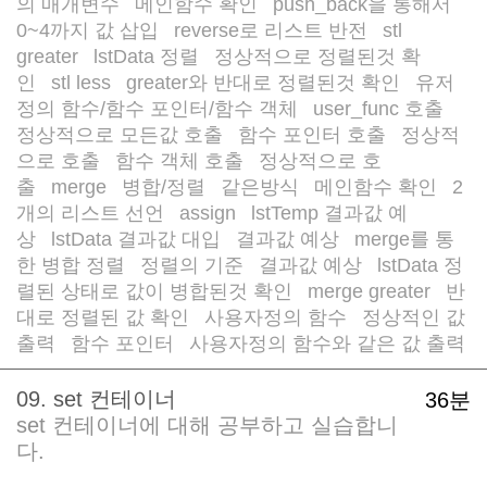
의 매개변수
메인함수 확인
push_back을 통해서
/
/
0~4까지 값 삽입
reverse로 리스트 반전
stl
/
/
greater
lstData 정렬
정상적으로 정렬된것 확
/
/
인
stl less
greater와 반대로 정렬된것 확인
유저
/
/
/
정의 함수/함수 포인터/함수 객체
user_func 호출
/
/
정상적으로 모든값 호출
함수 포인터 호출
정상적
/
/
으로 호출
함수 객체 호출
정상적으로 호
/
/
출
merge
병합/정렬
같은방식
메인함수 확인
2
/
/
/
/
/
개의 리스트 선언
assign
lstTemp 결과값 예
/
/
상
lstData 결과값 대입
결과값 예상
merge를 통
/
/
/
한 병합 정렬
정렬의 기준
결과값 예상
lstData 정
/
/
/
렬된 상태로 값이 병합된것 확인
merge greater
반
/
/
대로 정렬된 값 확인
사용자정의 함수
정상적인 값
/
/
출력
함수 포인터
사용자정의 함수와 같은 값 출력
/
/
09. set 컨테이너
36분
set 컨테이너에 대해 공부하고 실습합니
다.