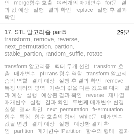
언
merge함수 호출
여러개의 매개변수
for문
결
/
/
/
/
과 값 예상
실행
결과 확인
replace
실행 후 결과
/
/
/
/
확인
17. STL 알고리즘 part5
29분
transform, remove, reverse,
next_permutation, partion,
stable_partion, random_suffle, rotate
transform 알고리즘
벡터 두개 선언
transform 호
/
/
출
매개변수
pfTrans 함수 역할
transform 알고리
/
/
/
즘의 역할
결과 예상
실행 후 결과 확인
remove
/
/
/
/
특정 벡터의 영역
기존의 값을 다른 값으로 대체
결
/
/
과 예상
실행
예상된 결과 확인
reverse
재나열
/
/
/
/
/
매개변수
실행
결과 확인
두번째 매개변수 변경
/
/
/
/
실행
결과 확인
next_permutation
fPermutation
/
/
/
함수
특징
함수 호출의 형태
while문
매개변수
/
/
/
/
/
값을 변경
결과 예상
실행
예상한 결과 확
/
/
/
인
partition
매개변수 fPartition
함수의 형태
결과
/
/
/
/