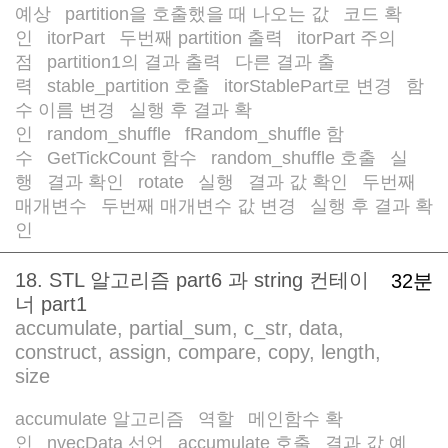
예상
partition을 호출했을 때 나오는 값
코드 확
/
/
인
itorPart
두번째 partition 출력
itorPart 주의
/
/
/
점
partition1의 결과 출력
다른 결과 출
/
/
력
stable_partition 호출
itorStablePart로 변경
함
/
/
/
수 이름 변경
실행 후 결과 확
/
인
random_shuffle
fRandom_shuffle 함
/
/
수
GetTickCount 함수
random_shuffle 호출
실
/
/
/
행
결과 확인
rotate
실행
결과 값 확인
두번째
/
/
/
/
/
매개변수
두번째 매개변수 값 변경
실행 후 결과 확
/
/
인
18. STL 알고리즘 part6 과 string 컨테이
32분
너 part1
accumulate, partial_sum, c_str, data,
construct, assign, compare, copy, length,
size
accumulate 알고리즘
역할
메인함수 확
/
/
인
nvecData 선언
accumulate 호출
결과 값 예
/
/
/