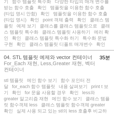
기
함수 템플릿 특수화
다양한 타입의 매개 변수를
/
/
받는 함수 호출
확인
템플릿을 이용한 함수 호출
/
/
(타입 명시 안함)
확인
템플릿을 이용한 함수 호출
/
/
(타입 명시)
확인
point 객체 출력
확인
클래스 템
/
/
/
/
플릿
예제 보기
클래스를 클래스 템플릿으로
클래
/
/
/
스 템플릿 특수화
클래스 템플릿 사용하기
에러 확
/
/
인
확인
클래스 템플릿 특수화 하기
특수화 문법
/
/
/
구현
확인
클래스 템플릿 디폴트 매개변수
확인
/
/
/
04. STL 템플릿 예제와 vector 컨테이너
35분
For_Each 재현, Less,Greater 재현, 벡터
컨테이너
stl 템플릿
메인 함수 보기
함수 포인터 전
/
/
달
for_each 함수 템플릿
내용 살펴보기
print t 보
/
/
/
기
확인
for 문을 사용할 경우
확인
less와
/
/
/
/
greater 알고리즘 재현
메인 함수 보기
클래스 템플
/
/
릿 함수객체 less
클래스 템플릿 함수객체 greater
/
/
확인
실제 사용 되고 있는 stl의 less 호출후 비교하
/