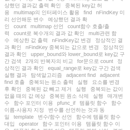
상했던 결과값 출력 확인
중복된 key값 허
/
용
multimap의 인터페이스 활용
find
nFindKey 미
/
/
/
리 선언해둔 변수
예상했던 결과 확
/
인
count
multimap 선언
count함수 호출/출
/
/
/
력
count로 복수개의 결과 값 확인
multi관련 함
/
/
수
예상한 값 출력
nFindKey값 변경
정상적인 결
/
/
/
과 확인
nFindKey 중복되는 값으로 변경
정상적인
/
/
결과 확인
upper_bound와 lower_bound로 key값 구
/
간 검색
2개의 반복자의 비교
for문으로 count
정
/
/
/
상적인 결과 확인
equal_range로 key값 구간 검색
/
/
실행 결과
탐색알고리즘
adjacent find
adjacent
/
/
/
find 호출
중복되는 원소 출력
실행
요소를 변경
/
/
/
후 확인
중복된 값 빼고 제거
실행
중복되는 값이
/
/
/
없을 때의 값 예상
중복된 원소 삭제
실행
매개변
/
/
/
수
함수 포인터 이용
pfunc_if
템플릿 함수
함수
/
/
/
/
이름-사용자 지정
변수를 선언하는 것과 동
/
일
template
변수/함수 선언
함수에 템플릿 함수
/
/
/
대입
operator
함수 포인터 이용
템플릿 함수 이
/
/
/