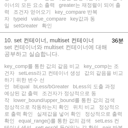
이너의 모든 요소 출력
greater는 재정렬이 되어 출
/
력
조건자 얻어오기
key_compare 반복
/
/
자
typeid
value_compare
key값과 동
/
/
/
일
setGreater
확인
/
/
10. set 컨테이너, multiset 컨테이너
36분
set 컨테이너와 multiset 컨테이너에 대해
공부하고 실습합니다.
key_comp를 통한 값의 같음 비교
key_comp는 조
/
건자
setLess라고 컨테이너 생성
값의 같음을 비교
/
/
하기 위한 변수 선
언
bEqual
bLess/bGreater
bLess의 도출 과정
/
/
/
/
예상된 값 출력
조건자가 정상적으로 동
/
작
lower_bound/upper_bound를 통한 값의 검색
/
/
정상적으로 작동하는지 확인
위치 비교
정상적으
/
/
로 출력 확인
실제값을 넣어 확인
정상적으로 출력
/
/
확인
equal_range()를 통한 값의 검색
setLess 컨
/
/
테이너 생성
setLess에 들어있는 값 확인
pair 반복