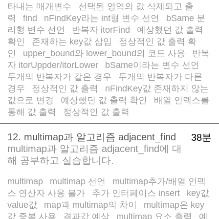
타내는 매개변수
선택된 영역의 값 삭제되고 출
/
력
find
nFindKey라는 int형 변수 선언
bSame 분
/
/
/
리형 변수 선언
반복자 itorFind
예상했던 값 출력
/
/
확인
존재하는 key값 삽입
정상적인 값 출력 확
/
/
인
upper_bound와 lower_bound의 코드 사용
반복
/
/
자 itorUppder/itorLower
bSame이라는 변수 선언
/
/
두개의 반복자가 같은 경우
두개의 반복자가 다른
/
경우
정상적인 값 출력
nFindKey값 존재하지 않는
/
/
값으로 변경
예상했던 값 출력 확인
배열 인덱스를
/
/
통해 값 출력
정상적인 값 출력
/
12. multimap과 알고리즘 adjacent_find
38분
multimap과 알고리즘 adjacent_find에 대
해 공부하고 실습합니다.
multimap
multimap 선언
multimap추가/배열 인덱
/
/
스 연산자 사용 불가
추가 인터페이스 insert
key값
/
/
value값
map과 multimap의 차이
multimap은 key
/
/
값 중복 사용
결과값 예상
multimap 요소 출력
예
/
/
/