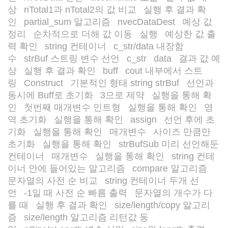
상
nTotal1과 nTotal2의 값 비교
실행 후 결과 확
/
/
인
partial_sum 알고리즘
nvecDataDest
예상 값
/
/
/
정리
순차적으로 더해 값 이동
실행
예상한 값 출
/
/
/
력 확인
string 컨테이너
c_str/data 내장함
/
/
수
strBuf 스트링 변수 선언
c_str
data
결과 값 예
/
/
/
/
상
실행 후 결과 확인
buff
cout 내부에서 스트
/
/
/
링
Construct
기본적인 형태 string strBuf
선언과
/
/
/
동시에 Buff로 초기화
3으로 제약
실행을 통해 확
/
/
인
첫번째 매개변수 인트형
실행을 통해 확인
영
/
/
/
역 초기화
실행을 통해 확인
assign
선언 후에 초
/
/
/
기화
실행을 통해 확인
매개변수
사이즈 만큼만
/
/
/
초기화
실행을 통해 확인
strBufSub 미리 선언해둔
/
/
컨테이너
매개변수
실행을 통해 확인
string 컨테
/
/
/
이너 안에 들어있는 알고리즘
compare 알고리즘
/
/
문자열의 사전 순 비교
string 컨테이너 두개 선
/
언
-1일 때 사전 순 빠름 출력
문자열의 개수가 다
/
/
를 때
실행 후 결과 확인
size/length/copy 알고리
/
/
즘
size/length 알고리즘 리턴값 동
/