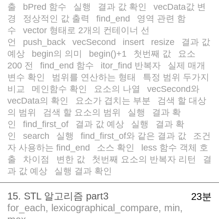
출
bPred 함수
실행
결과 값 확인
vecData값 변
/
/
/
/
경
정상적인 값 출력
find_end
영역 관련 함
/
/
/
수
vector 형태로 2개의 컨테이너 선
/
언
push_back
vecSecond
insert
resize
결과 값
/
/
/
/
/
예상
begin의 의미
begin()+1
첫번째 값
요소
/
/
/
/
200 전
find_end 함수
itor_find 반복자
실제 매개
/
/
/
변수 확인
범위를 연산하는 형태
특정 범위 두가지
/
/
비교
메인함수 확인
요소의 나열
vecSecond와
/
/
/
vecData의 확인
요소가 겹치는 부분
검색 할 대상
/
/
의 범위
검색 할 요소의 범위
실행
결과 확
/
/
/
인
find_first_of
결과 값 예상
실행
결과 확
/
/
/
/
인
search
실행
find_first_of와 같은 결과 값
조건
/
/
/
/
자 사용하는 find_end
소스 확인
less 함수 객체 호
/
/
출
차이점
변한 값
첫번째 요소의 반복자 리턴
결
/
/
/
/
과 값 예상
실행 결과 확인
/
15. STL 알고리즘 part3
23분
for_each, lexicographical_compare, min,