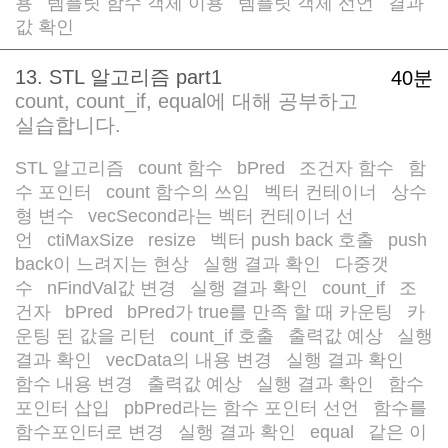
용
템플릿 함수 객체 이용
템플릿 객체 선언
결과
/
/
/
값 확인
13. STL 알고리즘 part1
40분
count, count_if, equal에 대해 공부하고
실습합니다.
STL 알고리즘
count 함수
bPred
조건자 함수
함
/
/
/
/
수 포인터
count 함수의 쓰임
벡터 컨테이너
상수
/
/
/
형 변수
vecSecond라는 벡터 컨테이너 선
/
언
ctiMaxSize
resize
벡터 push back 호출
push
/
/
/
/
back이 느려지는 현상
실행 결과 확인
다중갯
/
/
수
nFindVal값 변경
실행 결과 확인
count_if
조
/
/
/
/
건자
bPred
bPred가 true를 만족 할 때 카운팅
카
/
/
/
운팅 된 값을 리턴
count_if 호출
출력값 예상
실행
/
/
/
결과 확인
vecData의 내용 변경
실행 결과 확인
/
/
/
함수 내용 변경
출력값 예상
실행 결과 확인
함수
/
/
/
포인터 삽입
pbPred라는 함수 포인터 선언
함수를
/
/
함수포인터로 변경
실행 결과 확인
equal
같은 이
/
/
/