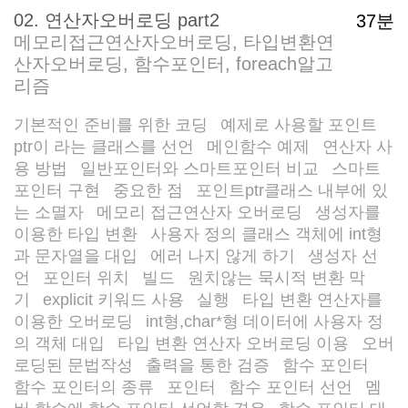
02. 연산자오버로딩 part2
37분
메모리접근연산자오버로딩, 타입변환연
산자오버로딩, 함수포인터, foreach알고
리즘
기본적인 준비를 위한 코딩
예제로 사용할 포인트
/
ptr이 라는 클래스를 선언
메인함수 예제
연산자 사
/
/
용 방법
일반포인터와 스마트포인터 비교
스마트
/
/
포인터 구현
중요한 점
포인트ptr클래스 내부에 있
/
/
는 소멸자
메모리 접근연산자 오버로딩
생성자를
/
/
이용한 타입 변환
사용자 정의 클래스 객체에 int형
/
과 문자열을 대입
에러 나지 않게 하기
생성자 선
/
/
언
포인터 위치
빌드
원치않는 묵시적 변환 막
/
/
/
기
explicit 키워드 사용
실행
타입 변환 연산자를
/
/
/
이용한 오버로딩
int형,char*형 데이터에 사용자 정
/
의 객체 대입
타입 변환 연산자 오버로딩 이용
오버
/
/
로딩된 문법작성
출력을 통한 검증
함수 포인터
/
/
/
함수 포인터의 종류
포인터
함수 포인터 선언
멤
/
/
/