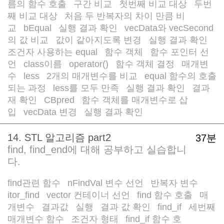
름의 함수 호출
구간 비교
첫번째 비교 대상
두번
/
/
/
째 비교 대상
처음 두 반복자의 차이 만큼 비
/
교
bEqual
실행 결과 확인
vecData와 vecSecond
/
/
/
의 값 비교
값이 같아지도록 변경
실행 결과 확인
/
/
/
조건자 사용하는 equal
함수 객체
함수 포인터 선
/
/
언
class이름
operator()
함수 객체 결정
매개변
/
/
/
/
수
less
2개의 매개변수를 비교
equal 함수의 호출
/
/
/
되는 과정
less를 모두 만족
실행 결과 확인
결과
/
/
/
재 확인
CBpred
함수 객체를 매개변수로 삽
/
/
입
vecData 변경
실행 결과 확인
/
/
14. STL 알고리즘 part2
37분
find, find_end에 대해 공부하고 실습합니
다.
find관련 함수
nFindVal 변수 선언
반복자 변수
/
/
itor_find
vector 컨테이너 선언
find 함수 호출
매
/
/
/
개변수
결과값
실행
결과 값 확인
find_if
세번째
/
/
/
/
/
매개변수 함수
조건자 형태
find_if 함수 호
/
/