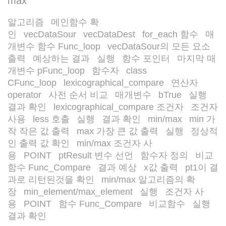
max
알고리즘
메인함수 확
/
인
vecDataSour
vecDataDest
for_each 함수
매
/
/
/
/
개변수 함수 Func_loop
vecDataSour의 모든 요소
/
출력
예상하는 결과
실행
함수 포인터
마지막 매
/
/
/
/
개변수 pFunc_loop
함수자
class
/
/
CFunc_loop
lexicographical_compare
연산자
/
/
operator
사전 순서 비교
매개변수
bTrue
실행
/
/
/
/
/
결과 확인
lexicographical_compare 조건자
조건자
/
/
사용
less 호출
실행
결과 확인
min/max
min 가
/
/
/
/
/
작 작은 값 출력
max 가장 큰 값 출력
실행
정상적
/
/
/
인 출력 값 확인
min/max 조건자 사
/
용
POINT
ptResult 변수 선언
함수자 정의
비교
/
/
/
/
함수 Func_Compare
결과 예상
x값 출력
pt1이 결
/
/
/
과로 리턴된것을 확인
min/max 알고리즘의 확
/
장
min_element/max_element
실행
조건자 사
/
/
/
용
POINT
함수 Func_Compare
비교함수
실행
/
/
/
/
결과 확인