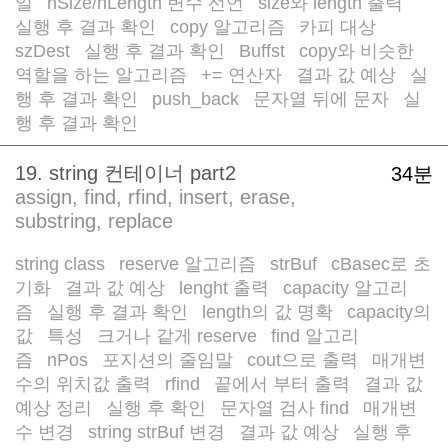
일
nSize/nLength 변수 선언
size와 length 출력
/
/
/
실행 후 결과 확인
copy 알고리즘
카피 대상
/
/
szDest
실행 후 결과 확인
Buffst
copy와 비슷한
/
/
/
역할을 하는 알고리즘
+= 연산자
결과 값 예상
실
/
/
/
행 후 결과 확인
push_back
문자열 뒤에 문자
실
/
/
/
행 후 결과 확인
19. string 컨테이너 part2
34분
assign, find, rfind, insert, erase,
substring, replace
string class
reserve 알고리즘
strBuf
cBasec로 초
/
/
/
기화
결과 값 예상
lenght 출력
capacity 알고리
/
/
/
즘
실행 후 결과 확인
length의 값 명확
capacity의
/
/
/
값
특성
크거나 같게 reserve
find 알고리
/
/
/
즘
nPos
포지션의 줄임말
cout으로 출력
매개변
/
/
/
/
수의 위치값 출력
rfind
끝에서 부터 출력
결과 값
/
/
/
예상 정리
실행 후 확인
문자열 검사 find
매개변
/
/
/
수 변경
string strBuf 변경
결과 값 예상
실행 후
/
/
/