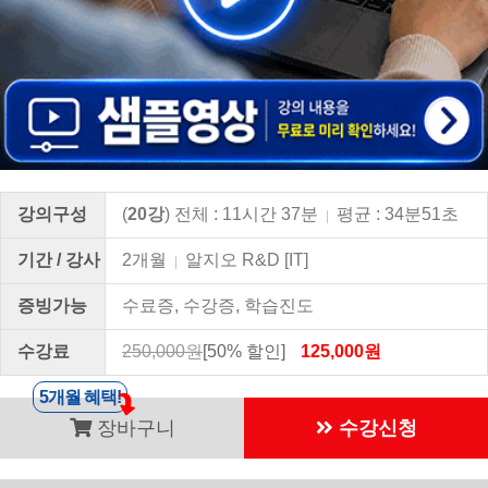
강의구성
(
20강
) 전체 : 11시간 37분
평균 : 34분51초
|
기간 / 강사
2개월
알지오 R&D [IT]
|
증빙가능
수료증, 수강증, 학습진도
수강료
250,000원
[50% 할인]
125,000원
5개월 혜택!
장바구니
수강신청