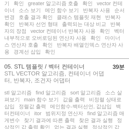
기
확인
greater 알고리즘 호출
확인
vector 컨테
/
/
/
/
이너
소스 보기
메인 함수 보기
반복자 사용
순서
/
/
/
/
변경
호출 결과 확인
클래스 템플릿 재현
반복자
/
/
/
/
확인
반복자 선언 형태
출력되는 대상 비교
반복
/
/
/
자의 장점
vector 컨테이너 반복자 사용
확인
벡터
/
/
/
내부적으로 오버로딩된 연산자 사용
확인
마이너
/
/
스 연산자 호출
확인
반복자 배열인덱스 연산자 사
/
/
용
경계선 삽입
확인
/
/
05. STL 템플릿 / 벡터 컨테이너
39분
STL VECTOR 알고리즘, 컨테이너 어댑
터, 반복자, 조건자 어댑터
stl 알고리즘
find 알고리즘
sort 알고리즘
소스 살
/
/
/
펴보기
main 함수 보기
값을 출력
비정렬 상태로
/
/
/
삽입
정렬값 출력
메인함수-백터선언, 값삽입
백
/
/
/
터컨테이너
itor
범위지정 연산자
find 알고리즘 매
/
/
/
게변수
찾기 결과에 따른 출력
찾은 결과 실행
정
/
/
/
상적인 값 출력 확인
없는 결과 실행
정상적인 값
/
/