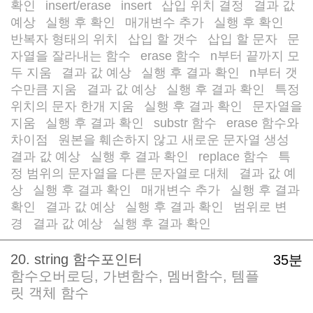
확인
insert/erase
insert
삽입 위치 결정
결과 값
/
/
/
/
예상
실행 후 확인
매개변수 추가
실행 후 확인
/
/
/
/
반복자 형태의 위치
삽입 할 갯수
삽입 할 문자
문
/
/
/
자열을 잘라내는 함수
erase 함수
n부터 끝까지 모
/
/
두 지움
결과 값 예상
실행 후 결과 확인
n부터 갯
/
/
/
수만큼 지움
결과 값 예상
실행 후 결과 확인
특정
/
/
/
위치의 문자 한개 지움
실행 후 결과 확인
문자열을
/
/
지움
실행 후 결과 확인
substr 함수
erase 함수와
/
/
/
차이점
원본을 훼손하지 않고 새로운 문자열 생성
/
/
결과 값 예상
실행 후 결과 확인
replace 함수
특
/
/
/
정 범위의 문자열을 다른 문자열로 대체
결과 값 예
/
상
실행 후 결과 확인
매개변수 추가
실행 후 결과
/
/
/
확인
결과 값 예상
실행 후 결과 확인
범위로 변
/
/
/
경
결과 값 예상
실행 후 결과 확인
/
/
20. string 함수포인터
35분
함수오버로딩, 가변함수, 멤버함수, 템플
릿 객체 함수