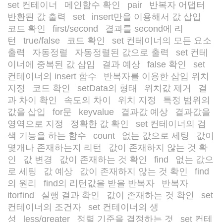
set 컨테이너
메인함수 확인
pair
반복자 어댑터
/
/
/
/
반환된 값 출력
set
insert만을 이용해서 값 삽입
/
/
/
코드 확인
first/second
결과를 second에 리
/
/
턴
true/false
코드 확인
set 컨테이너의 모든 요소
/
/
/
출력
자동정렬
자동정렬된 값으로 출력
set 컨테
/
/
/
이너에 중복된 값 삽입
결과 예상
false 확인
set
/
/
/
컨테이너의 insert 함수
반복자를 이용한 삽입 위치
/
지정
코드 확인
setData의 형태
위치값 제거
결
/
/
/
/
과 차이 확인
속도의 차이
위치 지정
특정 범위의
/
/
/
값을 삽입
for문
keyvalue
결과값 예상
결과값을
/
/
/
/
영역으로 지정
정확한 값 확인
set 컨테이너의 검
/
/
색 기능을 하는 함수
count
없는 값으로 세팅
값이
/
/
/
몇개나 존재하는지 리턴
값이 존재하지 않는 것 확
/
인
값 변경
값이 존재하는 것 확인
find
없는 값으
/
/
/
/
로 세팅
값 예상
값이 존재하지 않는 것 확인
find
/
/
/
의 원리
find의 리턴값을 받을 반복자
반복자
/
/
itorfind
실행 결과 확인
값이 존재하는 것 확인
set
/
/
/
컨테이너의 조건자
set 컨테이너의 생
/
성
less/greater
정렬 기준을 결정하는 것
set 컨테
/
/
/