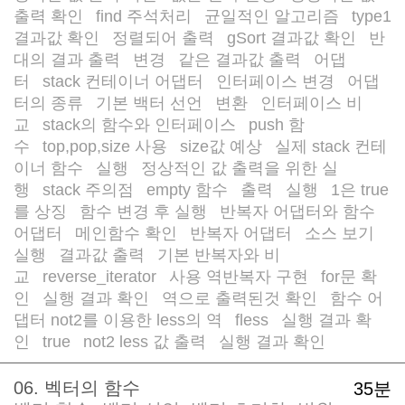
출력 확인
find 주석처리
균일적인 알고리즘
type1
/
/
/
결과값 확인
정렬되어 출력
gSort 결과값 확인
반
/
/
/
대의 결과 출력
변경
같은 결과값 출력
어댑
/
/
/
터
stack 컨테이너 어댑터
인터페이스 변경
어댑
/
/
/
터의 종류
기본 백터 선언
변환
인터페이스 비
/
/
/
교
stack의 함수와 인터페이스
push 함
/
/
수
top,pop,size 사용
size값 예상
실제 stack 컨테
/
/
/
이너 함수
실행
정상적인 값 출력을 위한 실
/
/
행
stack 주의점
empty 함수
출력
실행
1은 true
/
/
/
/
/
를 상징
함수 변경 후 실행
반복자 어댑터와 함수
/
/
어댑터
메인함수 확인
반복자 어댑터
소스 보기
/
/
/
/
실행
결과값 출력
기본 반복자와 비
/
/
교
reverse_iterator
사용 역반복자 구현
for문 확
/
/
/
인
실행 결과 확인
역으로 출력된것 확인
함수 어
/
/
/
댑터 not2를 이용한 less의 역
fless
실행 결과 확
/
/
인
true
not2 less 값 출력
실행 결과 확인
/
/
/
06. 벡터의 함수
35분