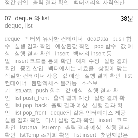
정값 삽입
출력 결과 확인
벡터끼리의 사칙연산
/
/
07. deque 와 list
38분
deque, list
deque
벡터와 유사한 컨테이너
deaData
push 함
/
/
/
수
실행 결과 확인
예상된값 확인
pop 함수
값 예
/
/
/
/
상
실행 결과 확인
insert
벡터의 insert 동
/
/
/
일
insert 코드를 통해 확인
예제 수정
실행 결과
/
/
/
확인
중간 삽입
벡터에서는 비효율
상황에 맞는
/
/
/
적절한 컨테이너 사용
값 예상
실행 결과 확인
list
/
/
/
컨테이너
랜덤엑세스 불가능
소스보
/
/
기
lstData
push 함수
값 예상
실행 결과 확
/
/
/
/
인
list push_front
출력 결과 예상
실행 결과 확
/
/
/
인
list pop_back
출력 결과 예상
실행 결과 확
/
/
/
인
list pop_front
deque와 같은 인터페이스 제공
/
/
/
실행 결과 확인
다시 실행 결과 확인
insert
코드
/
/
/
확인
lstData
lstTemp
출력 결과 예상
실행 결과
/
/
/
/
확인
lstTemp 초기화 확인
list insert
첫번째값은
/
/
/