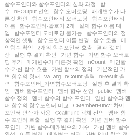
함수포인터와 함수포인터의 심화 과정
함
/
수
nFOutput 선언
함수 오버로딩
매개변수가 다
/
/
/
른것 확인
함수포인터의 오버로딩
함수포인터의
/
/
이름
함수포인터-괄호가 2개
실제 함수 이름 대
/
/
입
함수포인터 오버로딩 불가능
함수포인터의 정
/
/
상적인 셋팅
함수포인터 이름 변경
함수 호출
메
/
/
/
인함수 확인
2개의 함수포인터 호출
결과 값 예
/
/
상
실행 후 결과 확인
가변 함수
가변 함수 오버로
/
/
/
딩 추가
매개변수가 다른것 확인
nCount
메인함
/
/
/
수-가변 함수 호출
가변 함수의 정의
기본적인 가
/
/
변 함수의 형태
va_arg
nCount 출력
nResult 출
/
/
/
력
함수포인터_가변함수오버로딩
실행 후 결과 확
/
/
인
멤버 함수포인터
멤버 함수 선언
public
멤버
/
/
/
/
함수 정의
멤버 함수의 함수 포인터
일반 함수와 멤
/
/
버 함수의 함수포인터 비교
CMemberFunc:: 차이
/
/
포인터 연산자 사용
CcallFunc 객체 선언
멤버 함
/
/
수 포인터 호출
실행 후 결과 확인
가변 멤버 함수
/
/
포인터
가변 함수-매개변수의 개수
가변 멤버 함수
/
/
완성
이름 변경
매개변수 변경
가변 멤버 함수 정
/
/
/