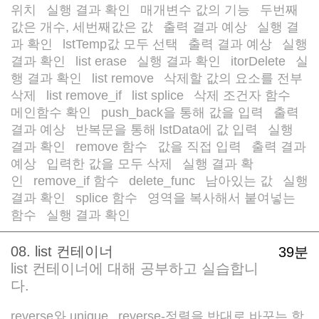
위치
실행 결과 확인
매개변수 값의 기능
두번째
/
/
/
값은 개수, 세번째값은 값
출력 결과 예상
실행 결
/
/
과 확인
lstTemp값 모두 선택
출력 결과 예상
실행
/
/
/
결과 확인
list erase
실행 결과 확인
itorDelete
실
/
/
/
/
행 결과 확인
list remove
삭제할 값의 요소를 전부
/
/
삭제
list remove_if
list splice
삭제 조건자 함수
/
/
/
/
메인함수 확인
push_back을 통해 값을 입력
출력
/
/
결과 예상
반복문을 통해 lstData에 값 입력
실행
/
/
결과 확인
remove 함수
값을 직접 입력
출력 결과
/
/
/
예상
입력한 값을 모두 삭제
실행 결과 확
/
/
인
remove_if 함수
delete_func
남아있는 값
실행
/
/
/
/
결과 확인
splice 함수
영역을 복사해서 붙여넣는
/
/
함수
실행 결과 확인
/
08. list 컨테이너
39분
list 컨테이너에 대해 공부하고 실습합니
다.
reverse와 unique
reverse-정렬을 반대로 바꾸는 함
/