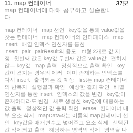
11. map 컨테이너
37분
map 컨테이너에 대해 공부하고 실습합니
다.
map 컨테이너
map 선언
key값을 통해 value값을
/
/
찾는 컨테이너
map 컨테이너의 인터페이스
map
/
/
insert
배열 인덱스 연산자를 통한
/
insert
pair
pairResult의 용도
int형 2개로 값 지
/
/
/
정
첫번째 값은 key값 두번째 값은 value값
겹치지
/
/
않는 key값
map 출력
정상적으로 출력 확인
key
/
/
/
값이 겹치는 경우의 에러
이미 존재하는 인덱스를
/
다시 insert
출력되는 값 예상
first는 map 컨테이너
/
/
의 반복자
실행결과 확인
예상한 결과 확인
배열
/
/
/
연산자를 통한 insert
인덱스의 값을 변경
key값이
/
/
존재하더라도 변경
새로 생성한 key값에 대응하는
/
값 출력
정상적인 값 출력 확인
erase
컨테이너 내
/
/
/
부 요소 삭제
mapData라는 이름의 map컨테이너 선
/
언
key값을 매개변수로 넣어주고 요소 삭제
선택된
/
/
값 삭제되고 출력
해당하는 영역의 삭제
영역을 나
/
/