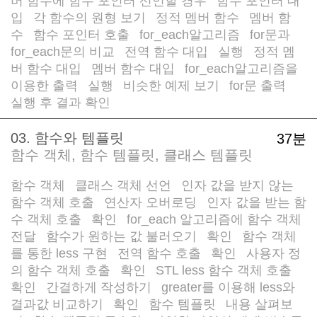
버 함수에 함수 포인터 선언할 경우
함수 포인터 대
/
입
각 함수의 원형 보기
정적 멤버 함수
멤버 함
/
/
/
수
함수 포인터 호출
for_each알고리즘
for문과
/
/
/
for_each문의 비교
전역 함수 대입
실행
정적 멤
/
/
/
버 함수 대입
멤버 함수 대입
for_each알고리즘을
/
/
이용한 출력
실행
비슷한 예제 보기
for문 출력
/
/
/
/
실행 후 결과 확인
03. 함수와 템플릿
37분
함수 객체, 함수 템플릿, 클래스 템플릿
함수 객체
클래스 객체 선언
인자 값을 받지 않는
/
/
함수 객체 호출
연산자 오버로딩
인자 값을 받는 함
/
/
수 객체 호출
확인
for_each 알고리즘에 함수 객체
/
/
전달
함수가 원하는 값 불러오기
확인
함수 객체
/
/
/
를 통한 less 구현
전역 함수 호출
확인
사용자 정
/
/
/
의 함수 객체 호출
확인
STL less 함수 객체 호출
/
/
/
확인
간결하게 작성하기
greater를 이용해 less와
/
/
결과값 비교하기
확인
함수 템플릿
내용 살펴보
/
/
/