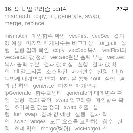
16. STL 알고리즘 part4
27분
mismatch, copy, fill, generate, swap,
merge, replace
mismatch
메인함수 확인
vecFirst
vecSec
결과
/
/
/
/
값 예상
마지막 매개변수는 비교대상
itor_pair
실
/
/
/
행
실행 결과 확인
copy
vecSec 복사
vecFirst와
/
/
/
/
vecSec의 값 정리
vecSec원본 출력 부분
vecSec
/
/
복사 출력 부분
결과 값 예상
실행
결과 값 확
/
/
/
인
fill 알고리즘
소스확인
매개변수
실행
fill_n
/
/
/
/
/
/
두번째 매개변수 변화
for문을 통해 cout
실행
결
/
/
/
과 값 확인
generate
마지막 매개변수
/
/
fpGenerate
함수포인터
generate의 매개변수 확
/
/
인
실행
결과 확인
swap 알고리즘
메인함수 확
/
/
/
/
인
초기화된 값들 정리
swap 호출
실
/
/
/
행
iter_swap
결과 값 예상
실행
결과 확
/
/
/
/
인
swap_ranges
모든 요소를 교환하는 함수
실
/
/
/
행
결과 확인
merge(병합)
vecMerge1 선
/
/
/