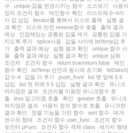
수
unique-값을 변경시키는 함수
소스보기
사용자
/
/
/
정의 조건자 함수
메인함수 확인
리스트에 0~4까
/
/
지 값 삽입
iterator를 통해서 리스트 출력
실행 결
/
/
과 확인
리스트 반전 reverse함수 호출
출력 결과
/
/
예상
인접해있는 공통된 값을 제거
공통된 값을 가
/
/
지도록 추가
splice사용
값들 사이에 lstTemp값 추
/
/
가
출력 결과 예상
실행 결과 확인
unique 함수 사
/
/
/
용
출력 결과 예상
실행 결과 확인
unique 심화
/
/
/
/
조건자
조건자 함수
return true/return false
메인
/
/
/
함수 확인
lstTemp 선언과 동시에 초기화
lstData의
/
/
값 0~4
값을 더 추가
push_front
list 맨 앞에 5 5
/
/
/
삽입
list 맨 뒤에 5 5 삽입
실행 결과 확인
유니크
/
/
/
하지않은 결과
조건자를 이용한 유니크함수 호
/
출
less 알고리즘 호출
확인
greater 호출
유니크
/
/
/
/
하지않은 결과
사용자 정의 함수로 호출
유니크한
/
/
결과 확인
정렬 기능을 가진 함수
sort 함수
매개
/
/
/
변수의 형태
조건자 함수 user_func
조건자 함수
/
/
포인터 pFunc
조건자 함수 객체 class
세가지 형태
/
/