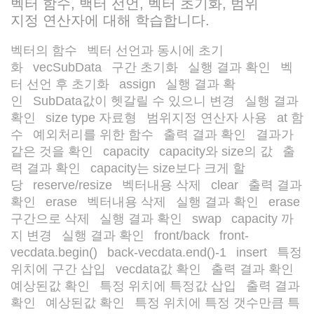
벡터 함수, 백터 선언, 벡터 초기화, 범위
지정 연산자에 대해 학습합니다.
벡터의 함수
벡터 선언과 동시에 초기
/
화
vecSubData
구간 초기화
실행 결과 확인
벡
/
/
/
/
터 선언 후 초기화
assign
실행 결과 확
/
/
인
SubData값이 헷갈릴 수 있으니 변경
실행 결과
/
/
확인
size type 자료형
범위지정 연산자 사용
at 함
/
/
/
수
예외처리를 위한 함수
출력 결과 확인
결과가
/
/
/
같은 것을 확인
capacity
capacity와 size의 값
출
/
/
/
력 결과 확인
capacity는 size보다 크게 할
/
당
reserve/resize
벡터내용 삭제
clear
출력 결과
/
/
/
/
확인
erase
벡터내용 삭제
실행 결과 확인
erase
/
/
/
/
구간으로 삭제
실행 결과 확인
swap
capacity 까
/
/
/
지 변경
실행 결과 확인
front/back
front-
/
/
/
vecdata.begin()
back-vecdata.end()-1
insert
특정
/
/
/
위치에 구간 삽입
vecdata값 확인
출력 결과 확인
/
/
/
예상된값 확인
특정 위치에 특정값 삽입
출력 결과
/
/
확인
예상된값 확인
특정 위치에 특정 갯수만큼 특
/
/