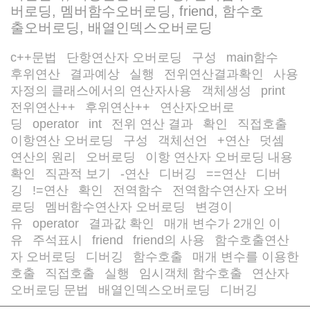
버로딩, 멤버함수오버로딩, friend, 함수호
출오버로딩, 배열인덱스오버로딩
c++문법
단항연산자 오버로딩
구성
main함수
/
/
/
/
후위연산
결과예상
실행
전위연산결과확인
사용
/
/
/
/
자정의 클래스에서의 연산자사용
객체생성
print
/
/
/
전위연산++
후위연산++
연산자오버로
/
/
딩
operator
int
전위 연산 결과
확인
직접호출
/
/
/
/
/
/
이항연산 오버로딩
구성
객체선언
+연산
덧셈
/
/
/
/
연산의 원리
오버로딩
이항 연산자 오버로딩 내용
/
/
확인
직관적 보기
-연산
디버깅
==연산
디버
/
/
/
/
/
깅
!=연산
확인
전역함수
전역함수연산자 오버
/
/
/
/
로딩
멤버함수연산자 오버로딩
변경이
/
/
유
operator
결과값 확인
매개 변수가 2개인 이
/
/
/
유
주석표시
friend
friend의 사용
함수호출연산
/
/
/
/
자 오버로딩
디버깅
함수호출
매개 변수를 이용한
/
/
/
호출
직접호출
실행
임시객체 함수호출
연산자
/
/
/
/
오버로딩 문법
배열인덱스오버로딩
디버깅
/
/