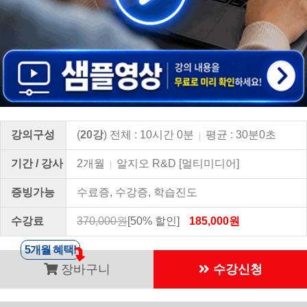
강의구성
(
20강
) 전체 : 10시간 0분
평균 : 30분0초
|
기간 / 강사
2개월
알지오 R&D [멀티미디어]
|
증빙가능
수료증, 수강증, 학습진도
수강료
370,000원
[50% 할인]
185,000원
5개월 혜택!
장바구니
수강신청