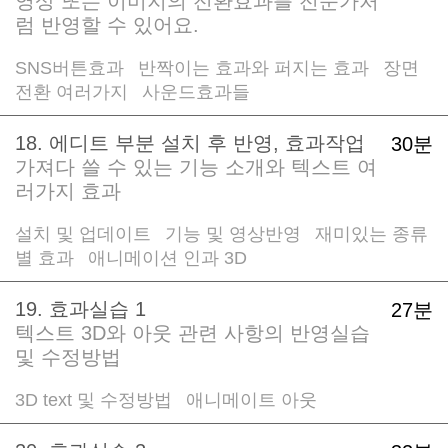
영상 또는 이미지의 전환효과를 전문가처
럼 반영할 수 있어요.
SNS버튼효과
반짝이는 효과와 퍼지는 효과
장면
/
/
전환 여러가지
사운드효과들
/
18. 에디트 부분 설치 후 반영, 효과작업
30분
가져다 쓸 수 있는 기능 소개와 텍스트 여
러가지 효과
설치 및 업데이트
기능 및 영상반영
재미있는 종류
/
/
별 효과
애니메이션 인과 3D
/
19. 효과실습 1
27분
텍스트 3D와 아웃 관련 사항의 반영실습
및 수정방법
3D text 및 수정방법
애니메이트 아웃
/