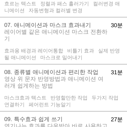
흐르는 텍스트
정렬과 패스 흘러가기
컬러변경 애
/
/
니메이션
자동변형과 컬러별 변경
/
07. 애니메이션과 마스크 효과내기
30분
레이어별 같은 애니메이션 마스크 전환하
기
효과용 배경과 레이어통합
비틀기 효과
실제 반영
/
/
될 애니메이션
마스크로 밀어내기
/
08. 종류별 애니메이션과 편리한 작업
31분
영상 위 문자 반영방법과 애니메이션 여
러개 쉽게하는 방법
마스크효과 텍스트
반영할만한 작업
두가지 작업
/
/
연결하기
페어런트 기능알기
/
09. 특수효과 쉽게 쓰기
27분
연기나는 효과를 다운받아 바로 사용하고