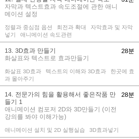
자막과 텍스트효과 속도조절에 관한 애니
메이션 설정
정렬과 중심점 옵션
회전과 확대
자막효과 및 자막
/
/
넣기
애니메이션 속도관련
/
13. 3D효과 만들기
28분
화살표와 텍스트로 효과만들기
화살표 3D효과
텍스트의 이해와 3D효과
한곳에 효
/
/
과 몰아주기
14. 전문가의 힘을 활용해서 좋은작품 만
28분
들기 1
애니메이션 컴포저 2D와 3D만들기 (이전
강의를 봐야 이해가능)
애니메이션 설치 및 2D 실행실습
3D효과넣기
/