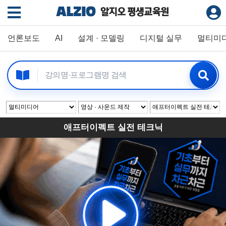
언론보도
AI
설계 · 모델링
디지털 실무
멀티미
애프터이펙트 실전 테크닉