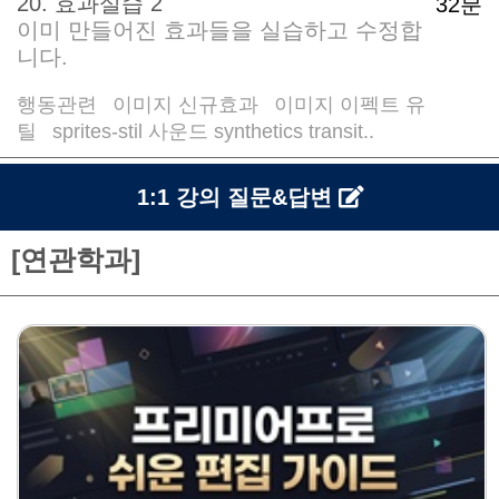
20. 효과실습 2
32분
이미 만들어진 효과들을 실습하고 수정합
니다.
행동관련
이미지 신규효과
이미지 이펙트 유
/
/
틸
sprites-stil 사운드 synthetics transit..
/
1:1 강의 질문&답변
[연관학과]