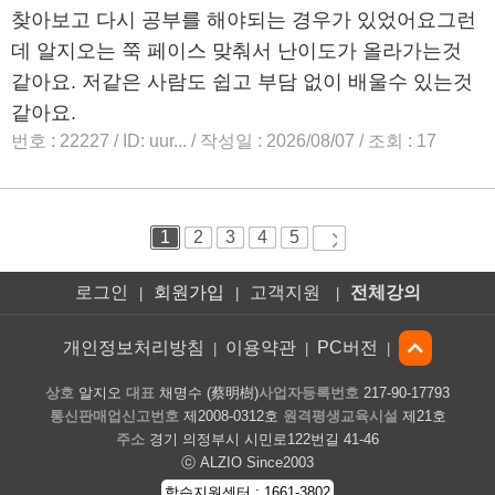
로그인
회원가입
고객지원
전체강의
|
|
|
개인정보처리방침
이용약관
PC버전
|
|
|
상호
알지오
대표
채명수 (蔡明樹)
사업자등록번호
217-90-17793
통신판매업신고번호
제2008-0312호
원격평생교육시설
제21호
주소
경기 의정부시 시민로122번길 41-46
ⓒ ALZIO Since2003
학습지원센터 : 1661-3802