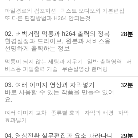
파일경로와 컴포지션
텍스트 오디오와 기본편집
/
/
또 다른 편집방법과 H264 안되는것
02. 버벅거림 먹통과 h264 출력의 정복
28분
환경설정과 드라이브, 원본과 서비스용
선명하게 출력하는 정보
먹통이 되지 않는 세팅과 지우기
일반 출력영역
서
/
/
비스용 파일출력 기술
무손실영상 랜더링
/
03. 여러 이미지 영상과 자막넣기
32분
바로 사용할 수 있는 작품을 만들수 있어
요.
여러 이미지 교차
종류별 효과
자막과 배경
자막
/
/
/
효과넣기
04. 영상전환 실무편집과 요소 따라다니
29분