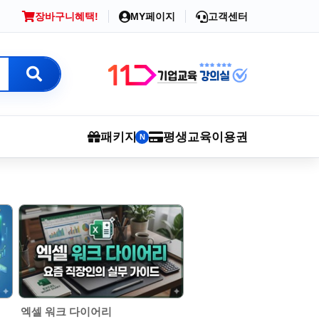
장바구니
혜택!
MY페이지
고객센터
패키지
평생교육이용권
N
엑셀 워크 다이어리