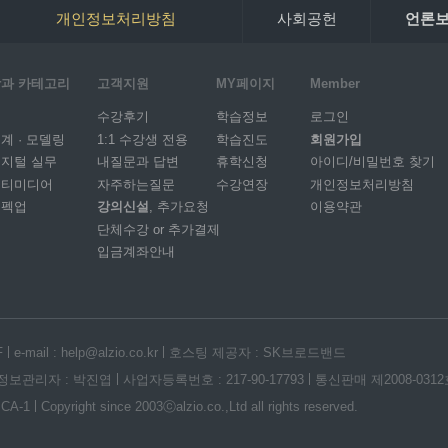
개인정보처리방침
사회공헌
언론
과 카테고리
고객지원
MY페이지
Member
I
수강후기
학습정보
로그인
계 · 모델링
1:1 수강생 전용
학습진도
회원가입
지털 실무
내질문과 답변
휴학신청
아이디/비밀번호 찾기
멀티미디어
자주하는질문
수강연장
개인정보처리방침
스펙업
강의신설
, 추가요청
이용약관
단체수강 or 추가결제
입금계좌안내
F
e-mail : help@alzio.co.kr
호스팅 제공자 : SK브로드밴드
정보관리자 : 박진엽
사업자등록번호 : 217-90-17793
통신판매 제2008-031
 CA-1
Copyright since 2003ⓒalzio.co.,Ltd all rights reserved.