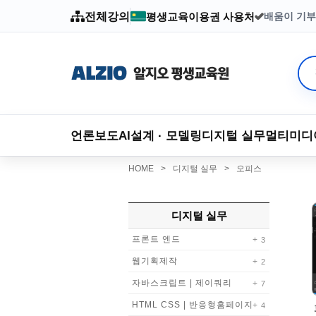
전체강의
평생교육이용권 사용처
배움이 기부
2003년부
언론보도
AI
설계 · 모델링
디지털 실무
멀티미디
HOME
>
디지털 실무
>
오피스
디지털 실무
프론트 엔드
3
웹기획제작
2
자바스크립트 | 제이쿼리
7
HTML CSS | 반응형홈페이지
4