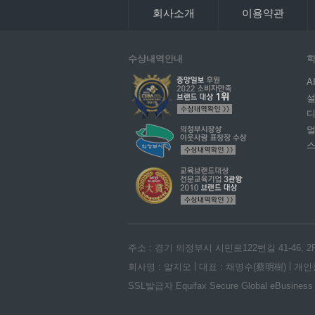
회사소개
이용약관
수상내역안내
학
A
설
디
주소 : 경기 의정부시 시민로122번길 41-46, 2
회사명 : 알지오
대표 : 채명수(蔡明樹)
개인
SSL발급자 Equifax Secure Global eBusiness