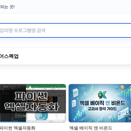
되는 곳!
터 이어온 수강료 기부
어
스펙업
파이썬 엑셀자동화
엑셀 베이직 앤 비욘드