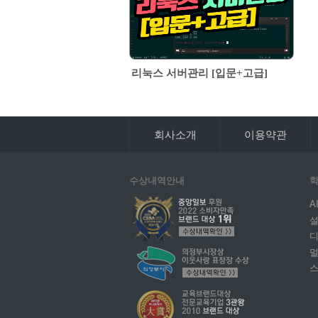
리눅스 서버관리 [입문+고급]
회사소개
이용약관
수상내역안내
학
A
설
디