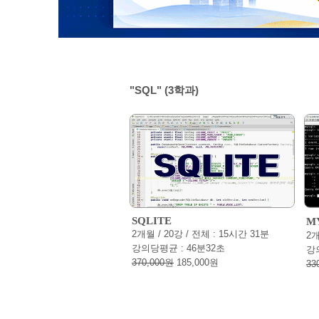
"SQL" (
3
학과)
SQLITE
M
2개월 / 20강 / 전체 : 15시간 31분
2개
강의당평균 : 46분32초
강
370,000원
185,000원
33