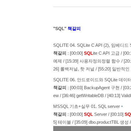
"SQL"
책갈피
SQLITE
04. SQLite C API (2), 임베디
책갈피
:
[00:00]
SQL
ite C API 고급
/
[0
예제
/
[15:39] 사용자정의정렬 함수
/
[2
26] 롤백저널, 핫 저널
/
[55:20] 일반적인
SQLITE
06. 안드로이드와 SQLite 데이터
책갈피
:
[00:03] BackupAgent 구현
/
[03
ew
/
[36:46] getWritableDB
/
[40:13] Vali
MSSQL 기초+실무
01. SQL server
책갈피
:
[00:00]
SQL
Server
/
[00:10]
SQ
5] 테이블
/
[35:09] dbo.productTBL 생성