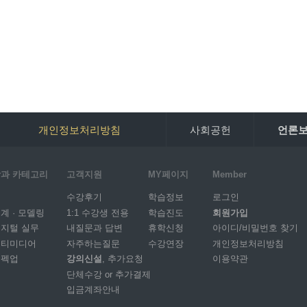
개인정보처리방침
사회공헌
언론
과 카테고리
고객지원
MY페이지
Member
I
수강후기
학습정보
로그인
계 · 모델링
1:1 수강생 전용
학습진도
회원가입
지털 실무
내질문과 답변
휴학신청
아이디/비밀번호 찾기
멀티미디어
자주하는질문
수강연장
개인정보처리방침
스펙업
강의신설
, 추가요청
이용약관
단체수강 or 추가결제
입금계좌안내