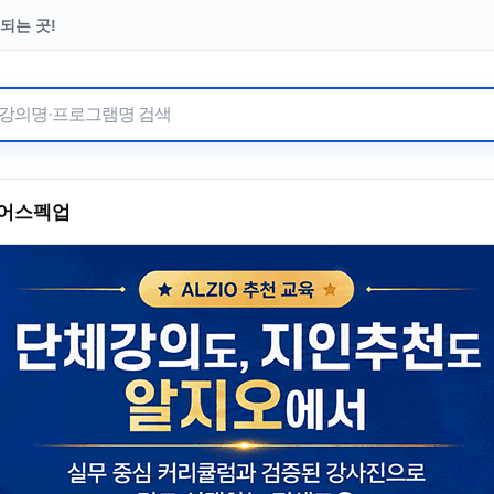
되는 곳!
터 이어온 수강료 기부
어
스펙업