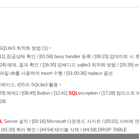
드 SQLite3 최적화 방법 (1)
0:11] 잠금상태 확인
/
[01:58] busy handler 등록
/
[06:23] 업데이트 
0:24] 예제, 결과 확인
/
[26:30] 임베디드 sqlite3 최적화 방법
/
[35:35] u
 파일 db를 사용하여 insert 수행
/
[01:00:36] replace 옵션
베이스, iOS의 SQLite3 활용
:29] 예제1
/
[08:49] Button
/
[12:41]
SQL
exception
/
[17:28] 팀리스트
dDB
L
Server 설치
/
[00:16] Microsoft 다운로드 사이트
/
[05:01] 서버에 
/
[41:20] 쿼리 확인
/
[44:54] 테이블 삭제
/
[44:58] DROP TABLE