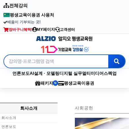
전체강의
평생교육이용권 사용처
배움이 기부되는 곳!
2003년부터 이어온 수강료 기부
MY페이지
장바구니
혜택!
고객센터
언론보도
AI
설계 · 모델링
디지털 실무
멀티미디어
스펙업
패키지
평생교육이용권
N
사회공헌
회사소개
회사소개
언론보도