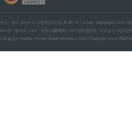
주소 : 경기 의정부시 시민로122번길 41-46, 2F
e-mail : help@alzio.co.kr
호
회사명 : 알지오
대표 : 채명수(蔡明樹)
개인정보관리자 : 박진엽
사업자등록번호
SSL발급자 Equifax Secure Global eBusiness CA-1
Copyright since 2003ⓒalz