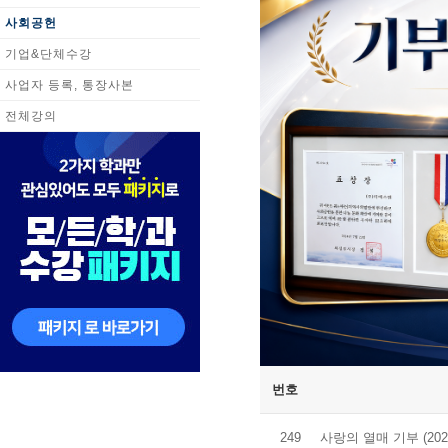
사회공헌
기업&단체수강
사업자 등록, 통장사본
전체강의
번호
249
사랑의 열매 기부 (202