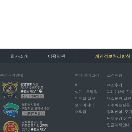
회사소개
이용약관
개인정보처리방침
수상내역안내
학과 카테고리
고객지원
AI
수강후기
설계 · 모델링
1:1 수강생 전
디지털 실무
내질문과 답변
멀티미디어
자주하는질문
스펙업
강의신설
, 추
단체수강 or 
입금계좌안내