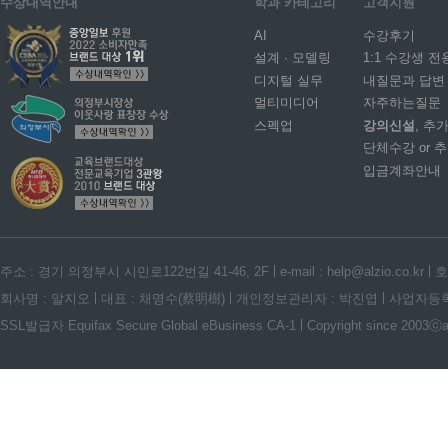
수상내역안내
학과 카테고리
고객지원
AI
수강후기
설계 · 모델링
1:1 수강생 전
디지털 실무
내질문과 답변
멀티미디어
자주하는질문
스펙업
강의신설
, 추
단체수강 or 
입금계좌안내
주소 : 경기 의정부시 시민로122번길 41-46, 2F
e-mail : help@alzio.co.kr
호
회사명 : 알지오
대표 : 채명수(蔡明樹)
개인정보관리자 : 박진엽
사업자등록번호
SSL발급자 Equifax Secure Global eBusiness CA-1
Copyright since 2003ⓒalz