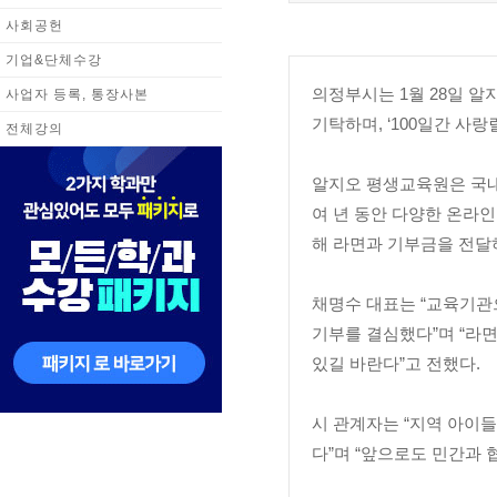
사회공헌
기업&단체수강
의정부시는 1월 28일 알
사업자 등록, 통장사본
기탁하며, ‘100일간 사
전체강의
알지오 평생교육원은 국내 
여 년 동안 다양한 온라
해 라면과 기부금을 전달
채명수 대표는 “교육기관
기부를 결심했다”며 “라
있길 바란다”고 전했다.
시 관계자는 “지역 아이
다”며 “앞으로도 민간과 