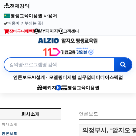
전체강의
평생교육이용권 사용처
배움이 기부되는 곳!
2003년부터 이어온 수강료 기부
MY페이지
장바구니
혜택!
고객센터
언론보도
AI
설계 · 모델링
디지털 실무
멀티미디어
스펙업
패키지
평생교육이용권
N
언론보도
회사소개
회사소개
의정부시, ‘알지오
언론보도