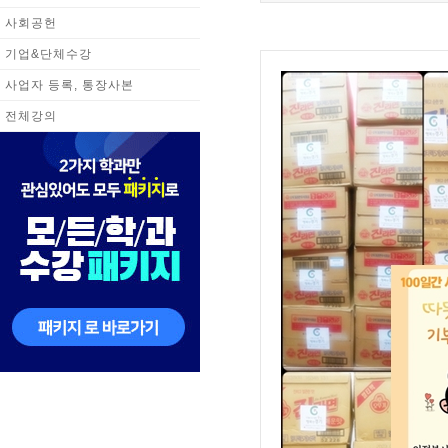
사회공헌
기업&단체수강
사업자 등록, 통장사본
전체강의