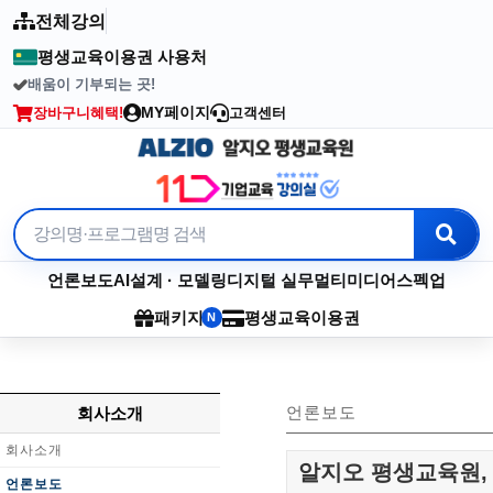
전체강의
평생교육이용권 사용처
배움이 기부되는 곳!
2003년부터 이어온 수강료 기부
MY페이지
장바구니
혜택!
고객센터
언론보도
AI
설계 · 모델링
디지털 실무
멀티미디어
스펙업
패키지
평생교육이용권
N
언론보도
회사소개
회사소개
알지오 평생교육원, 
언론보도