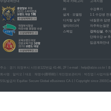
수상내역안내
학과 카테고리
고객지원
AI
수강후기
설계 · 모델링
1:1 수강생 전
디지털 실무
내질문과 답변
멀티미디어
자주하는질문
스펙업
강의신설
, 추
단체수강 or 
입금계좌안내
주소 : 경기 의정부시 시민로122번길 41-46, 2F
e-mail : help@alzio.co.kr
호
회사명 : 알지오
대표 : 채명수(蔡明樹)
개인정보관리자 : 박진엽
사업자등록번호
SSL발급자 Equifax Secure Global eBusiness CA-1
Copyright since 2003ⓒalz