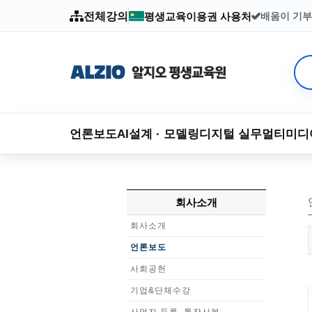
전체강의
평생교육이용권 사용처
배움이 기부
2003년부
언론보도
AI
설계 · 모델링
디지털 실무
멀티미디
회사소개
회사소개
언론보도
사회공헌
기업&단체수강