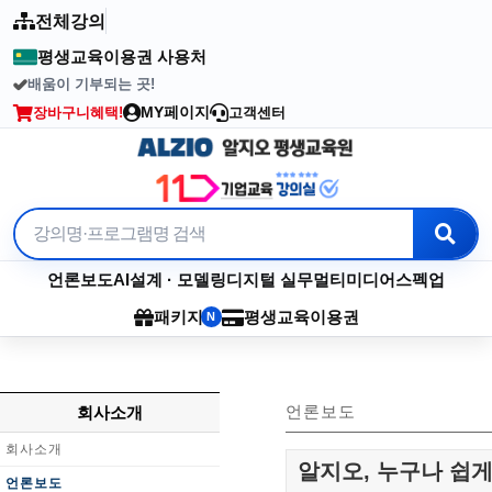
전체강의
평생교육이용권 사용처
배움이 기부되는 곳!
2003년부터 이어온 수강료 기부
MY페이지
장바구니
혜택!
고객센터
언론보도
AI
설계 · 모델링
디지털 실무
멀티미디어
스펙업
패키지
평생교육이용권
N
언론보도
회사소개
회사소개
알지오, 누구나 쉽게
언론보도