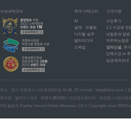
수상내역안내
학과 카테고리
고객지원
AI
수강후기
설계 · 모델링
1:1 수강생 전
디지털 실무
내질문과 답변
멀티미디어
자주하는질문
스펙업
강의신설
, 추
단체수강 or 
입금계좌안내
주소 : 경기 의정부시 시민로122번길 41-46, 2F
e-mail : help@alzio.co.kr
호
회사명 : 알지오
대표 : 채명수(蔡明樹)
개인정보관리자 : 박진엽
사업자등록번호
SSL발급자 Equifax Secure Global eBusiness CA-1
Copyright since 2003ⓒalz