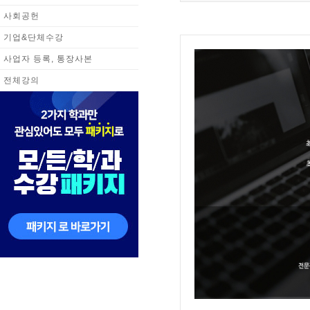
사회공헌
기업&단체수강
사업자 등록, 통장사본
전체강의