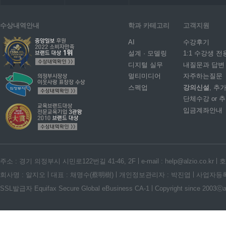
수상내역안내
학과 카테고리
고객지원
AI
수강후기
설계 · 모델링
1:1 수강생 전
디지털 실무
내질문과 답변
멀티미디어
자주하는질문
스펙업
강의신설
, 추
단체수강 or 
입금계좌안내
주소 : 경기 의정부시 시민로122번길 41-46, 2F
e-mail : help@alzio.co.kr
호
회사명 : 알지오
대표 : 채명수(蔡明樹)
개인정보관리자 : 박진엽
사업자등록번호
SSL발급자 Equifax Secure Global eBusiness CA-1
Copyright since 2003ⓒalz