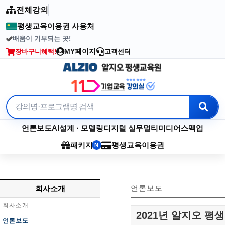
전체강의
평생교육이용권 사용처
배움이 기부되는 곳!
2003년부터 이어온 수강료 기부
MY페이지
장바구니
혜택!
고객센터
언론보도
AI
설계 · 모델링
디지털 실무
멀티미디어
스펙업
패키지
평생교육이용권
N
언론보도
회사소개
회사소개
2021년 알지오 평
언론보도