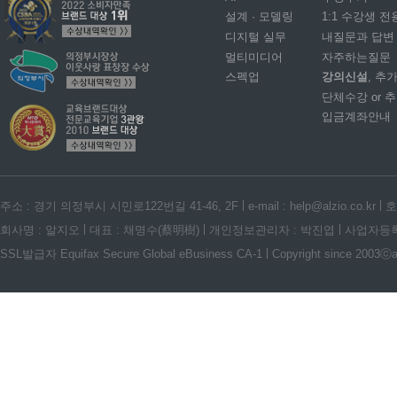
설계 · 모델링
1:1 수강생 전
디지털 실무
내질문과 답변
멀티미디어
자주하는질문
스펙업
강의신설
, 추
단체수강 or 
입금계좌안내
주소 : 경기 의정부시 시민로122번길 41-46, 2F
e-mail : help@alzio.co.kr
호
회사명 : 알지오
대표 : 채명수(蔡明樹)
개인정보관리자 : 박진엽
사업자등록번호
SSL발급자 Equifax Secure Global eBusiness CA-1
Copyright since 2003ⓒalz