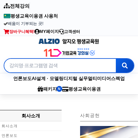
전체강의
평생교육이용권 사용처
배움이 기부되는 곳!
2003년부터 이어온 수강료 기부
MY페이지
장바구니
혜택!
고객센터
언론보도
AI
설계 · 모델링
디지털 실무
멀티미디어
스펙업
패키지
평생교육이용권
N
사회공헌
회사소개
회사소개
언론보도