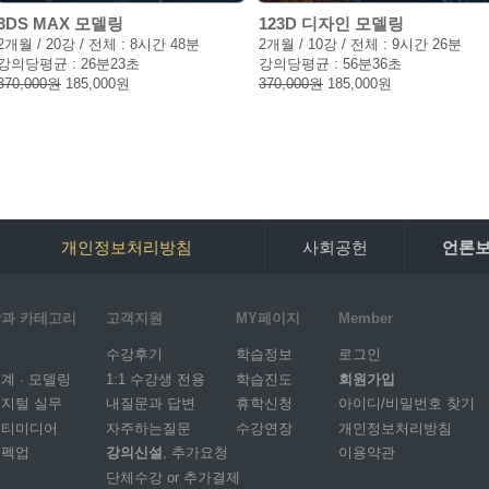
3DS MAX 모델링
123D 디자인 모델링
2개월 / 20강 / 전체 : 8시간 48분
2개월 / 10강 / 전체 : 9시간 26분
강의당평균 : 26분23초
강의당평균 : 56분36초
370,000원
185,000원
370,000원
185,000원
개인정보처리방침
사회공헌
언론
과 카테고리
고객지원
MY페이지
Member
I
수강후기
학습정보
로그인
계 · 모델링
1:1 수강생 전용
학습진도
회원가입
지털 실무
내질문과 답변
휴학신청
아이디/비밀번호 찾기
멀티미디어
자주하는질문
수강연장
개인정보처리방침
스펙업
강의신설
, 추가요청
이용약관
단체수강 or 추가결제