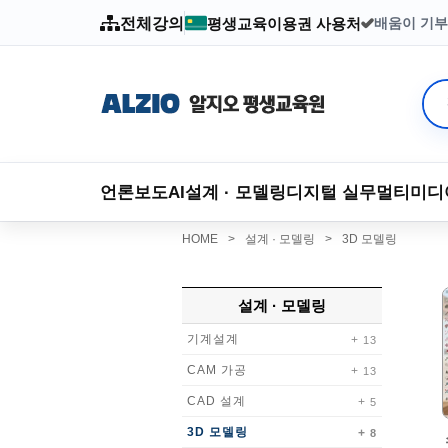
전체강의
평생교육이용권 사용처
배움이 기부
2003년부
언론보도
AI
설계 · 모델링
디지털 실무
멀티미디
HOME
>
설계 · 모델링
>
3D 모델링
설계 · 모델링
기계설계
13
CAM 가공
13
CAD 설계
5
3D 모델링
8