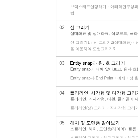
브릭스캐드실행하기
아래화면구성과
/
법
02.
선 그리기
절대좌표 및 상대좌표, 직교모드, 극
선 그리기1
선 그리기2(상대좌표)
/
/
을 이용하여 도형그리기3
03.
Entity snap과 원, 호 그리기
Entity snap에 대해 알아보고, 
Entity snap과 End Point
예제
점 
/
/
04.
폴리라인, 사각형 및 다각형 그리
폴리라인, 직사각형, 타원, 폴리곤에 
폴리라인(선) 그리기
직사각형 그리
/
05.
해치 및 도면층 알아보기
스플라인, 해치, 도면층(레이어). 플
스플라인 그리기
해치그리기
해치