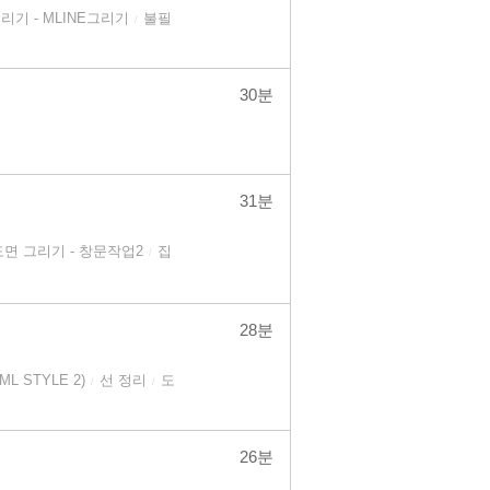
리기 - MLINE그리기
불필
/
30분
31분
도면 그리기 - 창문작업2
집
/
28분
L STYLE 2)
선 정리
도
/
/
26분