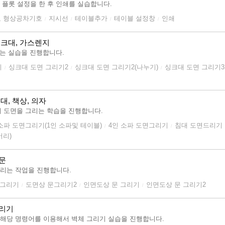
플롯 설정을 한 후 인쇄를 실습합니다.
on, 형상공차기호
지시선
테이블추가
테이블 설정창
인쇄
/
/
/
/
 싱크대, 가스렌지
리는 실습을 진행합니다.
기
싱크대 도면 그리기2
싱크대 도면 그리기2(나누기)
싱크대 도면 그리기3
/
/
/
침대, 책상, 의자
의자의 도면을 그리는 학습을 진행합니다.
 소파 도면그리기(1인 소파및 테이블)
4인 소파 도면그리기
침대 도면드리기
/
/
머리)
 문
그리는 작업을 진행합니다.
문그리기
도면상 문그리기2
인면도상 문 그리기
인면도상 문 그리기2
/
/
/
그리기
보고 해당 명령어를 이용해서 벽체 그리기 실습을 진행합니다.