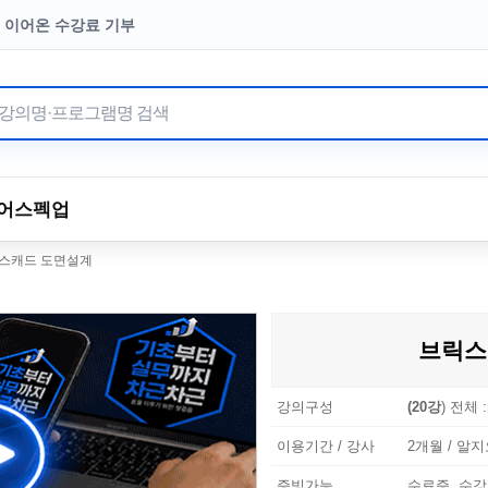
터 이어온 수강료 기부
어
스펙업
스캐드 도면설계
브릭스
강의구성
(20강
) 전체 
이용기간 / 강사
2개월 / 알지
증빙가능
수료증, 수강