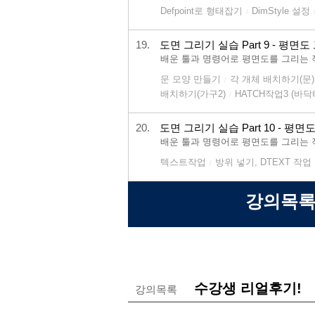
Defpoint로 형태잡기
DimStyle 설정
/
19.
도면 그리기 실습 Part 9 - 평면
배운 툴과 명령어로 평면도를 그리는 
문 모양 만들기
각 개체 배치하기(문)
/
배치하기(가구2)
HATCH작업3 (바닥
/
20.
도면 그리기 실습 Part 10 - 평면
배운 툴과 명령어로 평면도를 그리는 
텍스트작업
방위 넣기, DTEXT 작업
/
강의목록
수강생 리얼후기!
강의목록