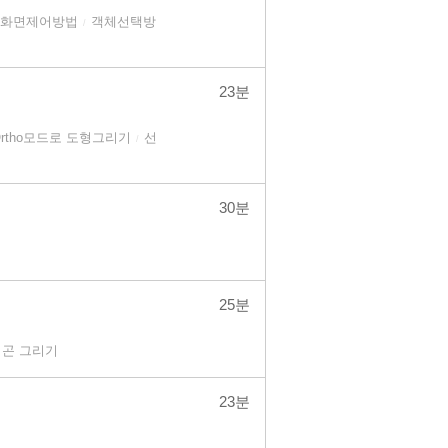
화면제어방법
객체선택방
/
23분
Ortho모드로 도형그리기
선
/
30분
25분
곤 그리기
23분