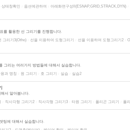
 상태창확인
옵션에관하여
아래화면구성II(ESNAP,GRID,STRACK,DYN)
/
/
/
좌표를 활용한 선 그리기를 진행합니다.
선 그리기3(Otho)
선을 이용하여 도형그리기
선을 이용하여 도형그리기2
/
/
/
원과 호를 그리는 여러가지 방법들에 대해서 실습합니다.
활용과 명칭
원 그리기
호 그리기
실습
실습2
/
/
/
/
기
대해서 알아봅니다.
기
직사각형 그리기2
직사각형 그리기3
타원 그리기
폴리곤 그리기
폴리
/
/
/
/
/
롯 셋팅에 대해서 실습합니다.
그리기2
도면층(레이어)
레이어 확인
레이어 활용