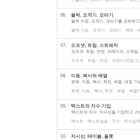
/
/
06.
블럭, 모깍기. 모따기
블럭 지정, 모깍기. 모따기를 공부하고
블럭 기능
모깍기
모따기
예제
/
/
/
/
07.
오프셋, 트림, 스트레치
오프셋, 트림, 연장, 브레이크, 스케
오프셋
트림
연장
브레이크(끊기)
/
/
/
08.
이동, 복사와 배열
분해, 이동, 복사, 회전, 배열, 대칭
분해, 이동
복사, 회전
배열
배열2
/
/
/
09.
텍스트와 치수 기입
텍스트와 치수, 지시선을 기입하고 스
텍스트
텍스트실습
치수
치수입력
/
/
/
10.
지시선, 테이블, 플롯