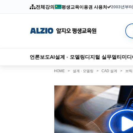
전체강의
평생교육이용권 사용처
2003년부
언론보도
AI
설계 · 모델링
디지털 실무
멀티미디
HOME
>
설계 · 모델링
>
CAD 설계
>
브릭