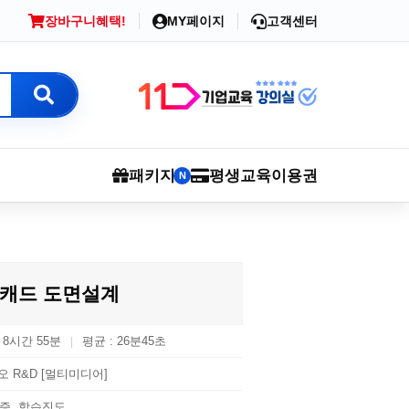
장바구니
혜택!
MY페이지
고객센터
패키지
평생교육이용권
N
캐드 도면설계
: 8시간 55분
평균 : 26분45초
|
오 R&D [멀티미디어]
증, 학습진도