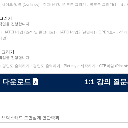
사이즈 입력 (Continue)
창과 난간, 문 부분 그리기
벽부분 그리기(Trim)
/
/
/
/
도 그리기
작업을 진행합니다.
HATCH작업 (조적 및 콘크리트)
HATCH작업2 (단열재)
OPEN표시, 각 
/
/
/
타일)
도 그리기
작업을 진행합니다.
평면도 출력하기
평면도 출력하기 - Plot style 제작하기
CTB파일 (Plot 
/
/
/
 다운로드
1:1 강의 질
브릭스캐드 도면설계 연관학과