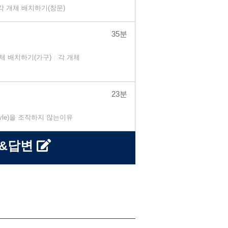
각 개체 배치하기(창문)
35분
개체 배치하기(가구)
각 개체
/
23분
style)을 조작하지 않는이유
문&답변