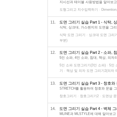
지시선과 테이블 사용방법을 알아보고 
도형그리고 치수입력하기
Dimenti
/
11.
도면 그리기 실습 Part 1 - 식탁,
식탁, 싱크대, 가스렌지의 도면을 그
식탁 도면 그리기
싱크대 도면 그리
/
부분)
12.
도면 그리기 실습 Part 2 - 소파, 
5인 소파, 4인 소파, 침대, 책상, 
5인 소파 도면그리기(3인 소파)
5인
/
기
책상 및 의자 도면 그리기2(의자 
/
13.
도면 그리기 실습 Part 3 - 창호와
STRETCH를 활용하여 창호와 문을 
창호그리기
창호그리기2
도면상 
/
/
14.
도면 그리기 실습 Part 4 - 벽체 
MLINE과 MLSTYLE에 대해 알아