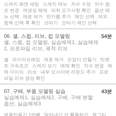
스케치 화면 세팅
스케치 메뉴
치수 수정
치수 참
/
/
/
조 변경
재생성 해제
피쳐 요구사항 확인
옵션 메
/
/
/
뉴 선택
재료 제거
반지름 추가
체인 선택
제외
/
/
/
/
항목 선택 후 확인
모따기
모따기 체인 선택
/
/
06. 셸, 스윕, 리브, 컵 모델링
54분
셸, 스윕, 컵 모델링, 실습예제1, 실습예제
2, 프로파일 리브, 궤적 리브
셸
와이어프레임
재료 제거
손잡이 만들기
탄젠
/
/
/
/
트 구속조건
스케치 보기
예제 확인
치수 변경
예
/
/
/
/
제 이미지
리브
내부 모서리에 라운드 추가
프로
/
/
/
파일 리브 생성 확인
07. 구배, 부품 모델링 실습
43분
실습예제1, 실습예제2, 구배, 구배 분할
옵션, 실습예제3
부품만들기 1번째
밀어내기 선 활용하기
원그리
/
/