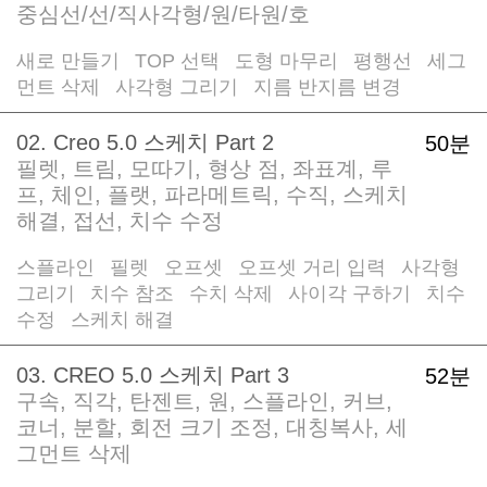
중심선/선/직사각형/원/타원/호
새로 만들기
TOP 선택
도형 마무리
평행선
세그
/
/
/
/
먼트 삭제
사각형 그리기
지름 반지름 변경
/
/
02. Creo 5.0 스케치 Part 2
50분
필렛, 트림, 모따기, 형상 점, 좌표계, 루
프, 체인, 플랫, 파라메트릭, 수직, 스케치
해결, 접선, 치수 수정
스플라인
필렛
오프셋
오프셋 거리 입력
사각형
/
/
/
/
그리기
치수 참조
수치 삭제
사이각 구하기
치수
/
/
/
/
수정
스케치 해결
/
03. CREO 5.0 스케치 Part 3
52분
구속, 직각, 탄젠트, 원, 스플라인, 커브,
코너, 분할, 회전 크기 조정, 대칭복사, 세
그먼트 삭제