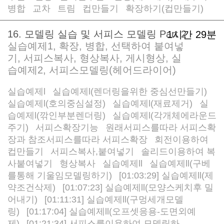
병합
교차
트림
컵만들기
확장하기(컵만들기)
/
/
/
/
16. 모델링 실습 및 서피스 모델링 Part 2
1시간 29분
실습예제1, 확장, 병합, 선택하여 붙여넣
기, 서피스복사, 형상복사, 게시형상, 실
습예제2, 서피스모델링(헤어드라이어)
실습예제l
실습예제l(렌더링을위한 중심선만들기)
/
/
실습예제l(호의중심설정)
실습예제l(재료제거)
실
/
/
습예제l(깎인부분렌더링)
실습예제l(각개체에라운드
/
주기)
서피스확장기능
원래서피스를따라 서피스확
/
/
장과 참조서피스를따라 서피스확장
회전이용하여
/
컵만들기
서피스복사,붙여넣기
솔리드이용하여 복
/
/
사붙여넣기
형상복사
실습예제ll
실습예제ll(구베
/
/
/
를통해 기울임모델링하기)
[01:03:29] 실습예제ll(제
/
약조건삭제)
[01:07:23] 실습예제ll(모양스케치후 밀
/
어내기)
[01:11:31] 실습예제ll(구멍세개모델
/
링)
[01:17:04] 실습예제ll(오프셋응용-도면외예
/
제)
[01:21:34] 서피스를이용하여 모델링하