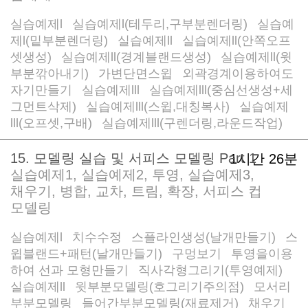
실습예제l
실습예제l(테두리,구부분렌더링)
실습예
/
/
제l(밑부분렌더링)
실습예제ll
실습예제ll(안쪽오프
/
/
셋생성)
실습예제ll(경계블랜드생성)
실습예제ll(윗
/
/
부분깎아내기)
가변단면스윕
외곽경계이용하여도
/
/
자기만들기
실습예제lll
실습예제lll(중심선생성+세
/
/
그먼트삭제)
실습예제lll(스윕,대칭복사)
실습예제
/
/
lll(오프셋,구배)
실습예제lll(구렌더링,라운드작업)
/
15. 모델링 실습 및 서피스 모델링 Part 1
1시간 26분
실습예제1, 실습예제2, 투영, 실습예제3,
채우기, 병합, 교차, 트림, 확장, 서피스 컵
모델링
실습예제l
치수수정
스플라인생성(날개만들기)
스
/
/
/
윕블랜드+패턴(날개만들기)
구멍보기
투영을이용
/
/
하여 선과 모형만들기
직사각형그리기(투영예제)
/
/
실습예제ll
윗부분모델링(호그리기주의점)
모서리
/
/
부분모델링
들어간부분모델링(재료제거)
채우기
/
/
/