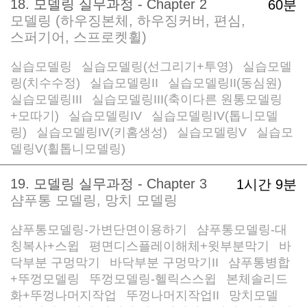
18. 모델링 실무과정 - Chapter 2
60분
모델링 (하우징본체, 하우징커버, 편심,
스퍼기어, 스프로켓휠)
실습모델링
실습모델링(선그리기+투영)
실습모델
/
/
링(치수수정)
실습모델링II
실습모델링II(동심원)
/
/
/
실습모델링III
실습모델링III(축이다른 원통모델링
/
+모따기)
실습모델링IV
실습모델링IV(톱니모델
/
/
링)
실습모델링IV(키홈생성)
실습모델링V
실습모
/
/
/
델링V(휠톱니모델링)
/
19. 모델링 실무과정 - Chapter 3
1시간 9분
샴푸통 모델링, 망치 모델링
샴푸통모델링-가변단면이용하기
샴푸통모델링-대
/
칭복사+스윕
평면디스플레이해체+윗부분막기
바
/
/
닥부분 구멍막기
바닥부분 구멍막기II
샴푸통병합
/
/
+뚜껑모델링
뚜껑모델링-헬릭스스윕
본체솔리드
/
/
화+뚜껑나머지작업
뚜껑나머지작업II
망치모델
/
/