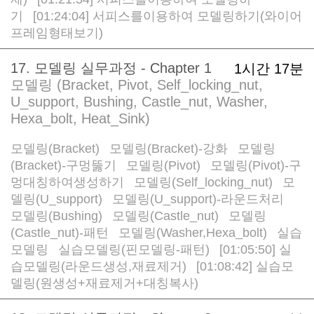
/
기
[01:24:04] 서피스를이용하여 모델링하기(와이어
/
프레임형태보기)
17. 모델링 실무과정 - Chapter 1
1시간 17분
모델링 (Bracket, Pivot, Self_locking_nut,
U_support, Bushing, Castle_nut, Washer,
Hexa_bolt, Heat_Sink)
모델링(Bracket)
모델링(Bracket)-강화
모델링
/
/
(Bracket)-구멍뚫기
모델링(Pivot)
모델링(Pivot)-구
/
/
멍대칭하여생성하기
모델링(Self_locking_nut)
모
/
/
델링(U_support)
모델링(U_support)-라운드처리
/
/
모델링(Bushing)
모델링(Castle_nut)
모델링
/
/
(Castle_nut)-패턴
모델링(Washer,Hexa_bolt)
실습
/
/
모델링
실습모델링(핀모델링-패턴)
[01:05:50] 실
/
/
습모델링(라운드생성,재료제거)
[01:08:42] 실습모
/
델링(원생성+재료제거+대칭복사)