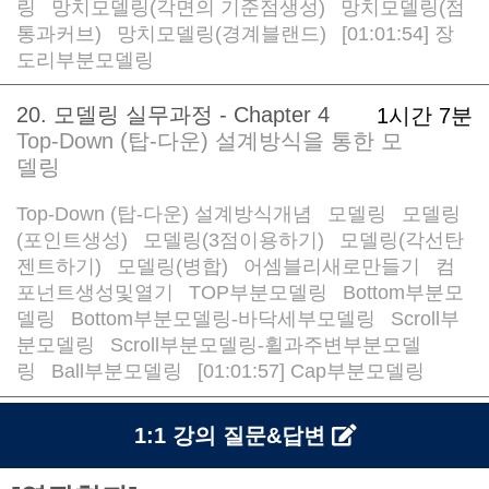
링
망치모델링(각면의 기준점생성)
망치모델링(점
/
/
통과커브)
망치모델링(경계블랜드)
[01:01:54] 장
/
/
도리부분모델링
20. 모델링 실무과정 - Chapter 4
1시간 7분
Top-Down (탑-다운) 설계방식을 통한 모
델링
Top-Down (탑-다운) 설계방식개념
모델링
모델링
/
/
(포인트생성)
모델링(3점이용하기)
모델링(각선탄
/
/
젠트하기)
모델링(병합)
어셈블리새로만들기
컴
/
/
/
포넌트생성및열기
TOP부분모델링
Bottom부분모
/
/
델링
Bottom부분모델링-바닥세부모델링
Scroll부
/
/
분모델링
Scroll부분모델링-휠과주변부분모델
/
링
Ball부분모델링
[01:01:57] Cap부분모델링
/
/
1:1 강의 질문&답변