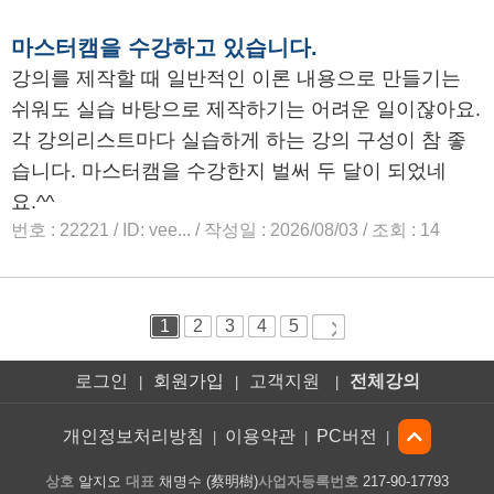
로그인
회원가입
고객지원
전체강의
|
|
|
개인정보처리방침
이용약관
PC버전
|
|
|
상호
알지오
대표
채명수 (蔡明樹)
사업자등록번호
217-90-17793