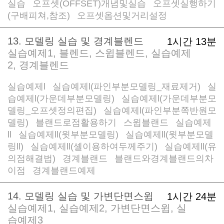
실습
오프셋(OFFSET)개념및실습
오프셋실행하기
/
/
(구배피쳐,참조)
오프셋옵션및거리설정
/
13. 모델링 실습 및 경계블렌드
1시간 13분
실습예제1, 블렌드, 스윕블렌드, 실습예제
2, 경계블렌드
실습예제l
실습예제l(파인부분모델링_재료제거)
실
/
/
습예제l(가운데부분모델링)
실습예제l(가운데부분모
/
델링_오프셋정의편집)
실습예제l(파인부분쪽반원모
/
델링)
블랜드로점활용하기
스윕블랜드
실습예제
/
/
/
ll
실습예제ll(윗부분모델링)
실습예제ll(윗부분모델
/
/
링ll)
실습예제ll(셸이용하여두께주기)
실습예제ll(유
/
/
의점해결법)
경계블랜드
블랜드와경계블랜드의차
/
/
이점
경계블랜드예제
/
14. 모델링 실습 및 가변단면스윕
1시간 24분
실습예제1, 실습예제2, 가변단면스윕, 실
습예제3