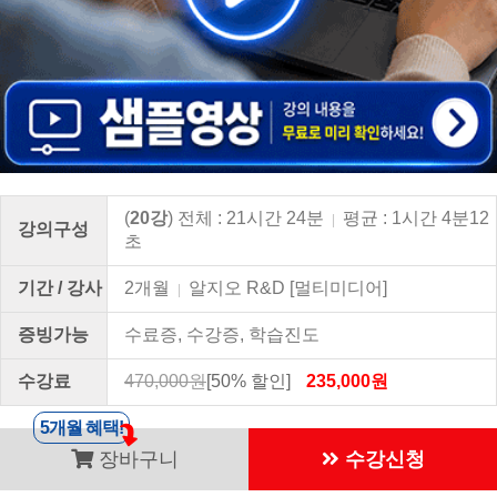
(
20강
) 전체 : 21시간 24분
평균 : 1시간 4분12
|
강의구성
초
기간 / 강사
2개월
알지오 R&D [멀티미디어]
|
증빙가능
수료증, 수강증, 학습진도
수강료
470,000원
[50% 할인]
235,000원
5개월 혜택!
장바구니
수강신청