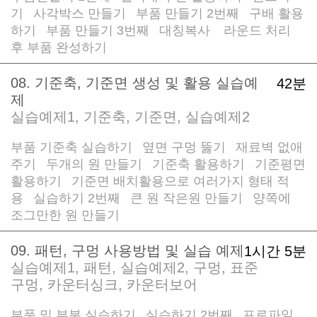
기
사각박스 만들기
부품 만들기 2번째
구배 활용
/
/
/
하기
부품 만들기 3번째
대칭복사
라운드 처리
/
/
/
후 부품 완성하기
08. 기준축, 기준면 생성 및 활용 실습예
42분
제
실습예제1, 기준축, 기준면, 실습예제2
부품 기준축 실습하기
옆면 구멍 뚫기
재료벽 없애
/
/
주기
두개의 원 만들기
기준축 활용하기
기준평면
/
/
/
활용하기
기준면 배치활용으로 여러가지 형태 적
/
용
실습하기 2번째
큰 원 작은원 만들기
양쪽에
/
/
/
조그만한 원 만들기
09. 패턴, 구멍 사용방법 및 실습 예제
1시간 5분
실습예제1, 패턴, 실습예제2, 구멍, 표준
구멍, 카운터싱크, 카운터보어
부품 밑 부분 실습하기
실습하기 2번째
프로파일
/
/