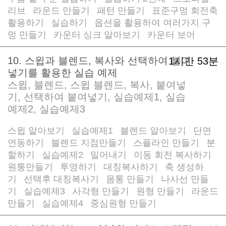
리브
라운드 만들기
패턴 만들기
표준구멍 회전축
/
/
/
활용하기
실습하기
옵션을 활용하여 여러가지 구
/
/
멍 만들기
카운터 싱크 알아보기
카운터 보어
/
/
10. 스윕과 블렌드, 복사와 선택하여 붙여
1시간 53분
넣기를 활용한 실습 예제
스윕, 블렌드, 스윕 블렌드, 복사, 붙여넣
기, 선택하여 붙여넣기, 실습예제1, 실습
예제2, 실습예제3
스윕 알아보기
실습예제1
블렌드 알아보기
단면
/
/
/
연동하기
블렌드 지점만들기
스플라인 만들기
분
/
/
/
할하기
실습예제2
밀어내기
이동 회전 복사하기
/
/
/
/
원통만들기
투영하기
대칭복사하기
축 생성하
/
/
/
기
선택후 대칭복사기
몸통 만들기
나사선 만들
/
/
/
기
실습예제3
사각형 만들기
원형 만들기
라운드
/
/
/
/
만들기
실습예제4
중심원형 만들기
/
/