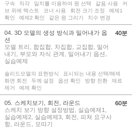
구속
직각
일치를 이용하여 원 선택
같음 사용
커
/
/
/
/
브 위에 텍스트
코너 사용
회전 크기 조정
예제1
/
/
/
확인
예제2 확인
같은 원 그리기
치수 변경
/
/
/
04. 3D 모델의 생성 방식과 밀어내가 옵
40분
션
모델 트리, 합집합, 차집합, 교집합, 밀어
내기, 부모와 자식 관계, 밀어내기 옵션,
실습예제
솔리드모델의 표현방식
표시되는 내용 선택/해제
/
/
화면 회전
두께 설정
옵션 확인
방향 전환
재료
/
/
/
/
제거
예제 확인
/
05. 스케치보기, 회전, 라운드
60분
스케치 보기 방향 설정방법, 실습예제1,
실습예제2, 실습예제3, 회전, 피쳐 요구사
항, 라운드, 모따기