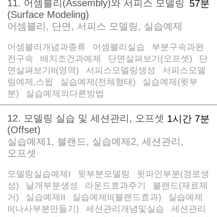
11. 어셈블리(Assembly)와 서피스 모델링
57분
(Surface Modeling)
어셈블리, 단면, 서피스 모델링, 실습예제
어셈블리개념과종류
어셈블리실습
부분구속과완
/
/
전구속
배치조건과예제
단면살펴보기(오프셋)
단
/
/
/
면살펴보기II(영역)
서피스모델링생성
서피스모델
/
/
링예제,스윕
실습예제(전체형태)
실습예제(윗부
/
/
분)
실습예제의다른방법
/
12. 모델링 실습 및 세션관리, 오프셋
1시간 7분
(Offset)
실습예제1, 블랜드, 실습예제2, 세션관리,
오프셋
모델링실습예제I
윗부분모델링
윗파인부분(경로생
/
/
성)
날개부분생성
라운드효과주기
블랜드(재료제
/
/
/
거)
실습예제II
실습예제II(블랜드효과)
실습예제
/
/
/
II(나사부분만들기)
세션관리개념및실습
세션관리
/
/