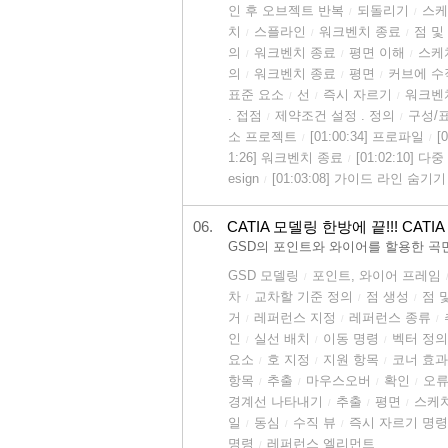
인 후 오브젝트 반복
되돌리기
스케
/
/
치
스플라인
워크벤치 종료
점 및
/
/
/
의
워크벤치 종료
평면 이해
스케
/
/
/
의
워크벤치 종료
평면
커브에 수
/
/
/
표준 요소
선
즉시 자르기
워크벤
/
/
/
. 접점
제약조건 설정 . 정의
구성/
/
/
소 프로젝트
[01:00:34] 프로파일
[
/
/
1:26] 워크벤치 종료
[01:02:10] 
/
esign
[01:03:08] 가이드 라인 숨기기
/
06.
CATIA 모델링 한방에 끝!!! CATIA 
GSD의 포인트와 와이어를 할용한 곡
GSD 모델링
포인트, 와이어 프레임
/
차
교차할 기준 정의
점 생성
점 
/
/
/
거
레퍼런스 지정
레퍼런스 종류
/
/
/
인
실선 배치
이동 명령
벡터 정의
/
/
/
요소
호 지정
지원 항목
코너 효과
/
/
/
항목
추출
마우스오버
확인
오
/
/
/
/
경계선 나타내기
추출
평면
스케
/
/
/
일
동심
수직 뷰
즉시 자르기 명령
/
/
/
명령
레퍼런스 엘리먼트
/