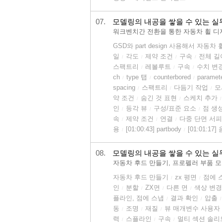
07.
모델링의 내공을 쌓을 수 있는 실무강좌
워크벤치간 전환을 통한 자동차 휠 디
GSD와 part design 사용해서 자동차
일
각도
제약 조건
구속
전체 길
/
/
/
/
스팩트리
레볼루트
구속
수치 변
/
/
/
ch
type 탭
counterbored
parame
/
/
/
spacing
스팩트리
다듬기 작업
모
/
/
/
약 조건
숨긴 것 표현
스케치 추가
/
/
/
인
등각 뷰
구성/표준 요소
점 생
/
/
/
속
제약 조건
연결
다중 단면 서
/
/
/
용
[01:00:43] partbody
[01:01:17
/
/
08.
모델링의 내공을 쌓을 수 있는 실무강좌
자동차 후드 만들기, 프로펠러 부품 
자동차 후드 만들기
zx 평면
점에 
/
/
인
분할
ZX면
다른 면
색상 변경
/
/
/
/
플라인, 점에 스냅
결과 확인
압출
/
/
/
동
조명
재질
뷰 매개변수 사용자
/
/
/
력
스플라인
구속
멀티 섹션 솔리
/
/
/