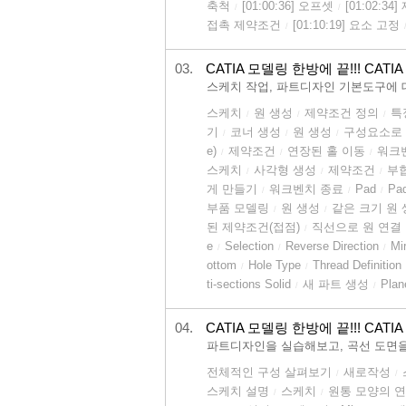
축척
[01:00:36] 오프셋
[01:02:3
/
/
접촉 제약조건
[01:10:19] 요소 고정
/
03.
CATIA 모델링 한방에 끝!!! CATIA 
스케치 작업, 파트디자인 기본도구에 
스케치
원 생성
제약조건 정의
특
/
/
/
기
코너 생성
원 생성
구성요소로
/
/
/
e)
제약조건
연장된 홀 이동
워크
/
/
/
스케치
사각형 생성
제약조건
부합
/
/
/
게 만들기
워크벤치 종료
Pad
Pa
/
/
/
부품 모델링
원 생성
같은 크기 원
/
/
된 제약조건(접점)
직선으로 원 연결
/
e
Selection
Reverse Direction
Mi
/
/
/
ottom
Hole Type
Thread Definition
/
/
ti-sections Solid
새 파트 생성
Pla
/
/
04.
CATIA 모델링 한방에 끝!!! CATIA 
파트디자인을 실습해보고, 곡선 도면을
전체적인 구성 살펴보기
새로작성
/
/
스케치 설명
스케치
원통 모양의 연
/
/