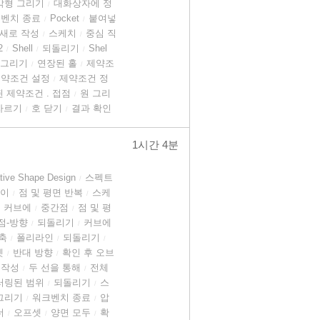
각형 그리기
대화상자에 정
/
벤치 종료
Pocket
붙여넣
/
/
새로 작성
스케치
중심 직
/
/
2
Shell
되돌리기
Shel
/
/
/
 그리기
연장된 홀
제약조
/
/
약조건 설정
제약조건 정
/
 제약조건 . 접점
원 그리
/
자르기
호 닫기
결과 확인
/
/
1시간 4분
tive Shape Design
스펙트
/
이
점 및 평면 반복
스케
/
/
커브에
중간점
점 및 평
/
/
점-방향
되돌리기
커브에
/
/
축
폴리라인
되돌리기
/
/
/
셋
반대 방향
확인 후 오브
/
/
 작성
두 선을 통해
전체
/
/
러링된 범위
되돌리기
스
/
/
그리기
워크벤치 종료
압
/
/
더
오프셋
양면 모두
확
/
/
/