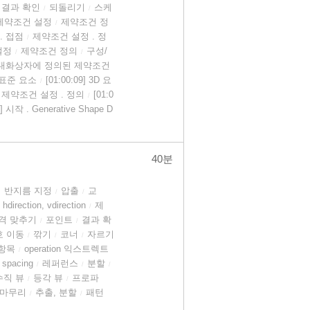
결과 확인
되돌리기
스케
/
/
제약조건 설정
제약조건 정
/
. 접점
제약조건 설정 . 정
/
설정
제약조건 정의
구성/
/
/
대화상자에 정의된 제약조건
성/표준 요소
[01:00:09] 3D 요
/
05] 제약조건 설정 . 정의
[01:0
/
8] 시작 . Generative Shape D
40분
 반지름 지정
압출
교
/
/
direction, vdirection
제
/
격 맞추기
포인트
결과 확
/
/
호 이동
깎기
코너
자르기
/
/
/
항목
operation 익스트렉트
/
spacing
레퍼런스
분할
/
/
/
수직 뷰
등각 뷰
프로파
/
/
 마무리
추출, 분할
패턴
/
/