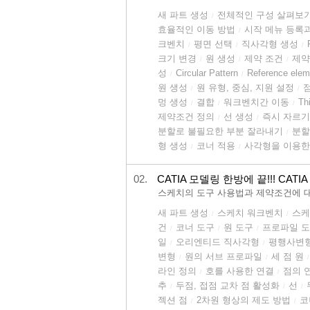
새 파트 생성
전체적인 구성 살펴보
/
효율적인 이동 방법
시작 메뉴 등록
/
크벤치
평면 선택
직사각형 생성
/
/
/
크기 변경
원 생성
제약 조건
제약
/
/
/
성
Circular Pattern
Reference ele
/
/
원 생성
원 유형, 중심, 지원 설정
/
/
멍 생성
결합
워크벤치간 이동
Th
/
/
/
제약조건 정의
선 생성
즉시 자르기
/
/
분할로 불필요한 부분 잘라내기
분할
/
형 생성
코너 적용
사각형을 이용한
/
/
02.
CATIA 모델링 한방에 끝!!! CATIA 
스케치의 도구 사용법과 제약조건에 
새 파트 생성
스케치 워크벤치
스케
/
/
건
코너 도구
원 도구
프로파일 
/
/
/
일
오리엔티드 직사각형
평행사변
/
/
변형
원의 서브 프로파일
세 점 원
/
/
/
라인 정의
호를 사용한 연결
점의 
/
/
추
두점, 접점 교차 점 활성화
선
/
/
/
젝션 점
2차원 형상의 제도 방법
코
/
/