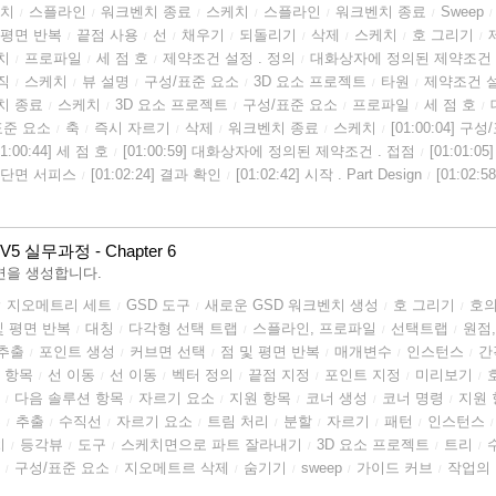
치
스플라인
워크벤치 종료
스케치
스플라인
워크벤치 종료
Sweep
/
/
/
/
/
/
/
 평면 반복
끝점 사용
선
채우기
되돌리기
삭제
스케치
호 그리기
/
/
/
/
/
/
/
/
치
프로파일
세 점 호
제약조건 설정 . 정의
대화상자에 정의된 제약조건 
/
/
/
/
직
스케치
뷰 설명
구성/표준 요소
3D 요소 프로젝트
타원
제약조건 
/
/
/
/
/
/
치 종료
스케치
3D 요소 프로젝트
구성/표준 요소
프로파일
세 점 호
/
/
/
/
/
/
표준 요소
축
즉시 자르기
삭제
워크벤치 종료
스케치
[01:00:04] 구
/
/
/
/
/
/
01:00:44] 세 점 호
[01:00:59] 대화상자에 정의된 제약조건 . 접점
[01:01:
/
/
다중 단면 서피스
[01:02:24] 결과 확인
[01:02:42] 시작 . Part Design
[01:02:5
/
/
/
V5 실무과정 - Chapter 6
면을 생성합니다.
지오메트리 세트
GSD 도구
새로운 GSD 워크벤치 생성
호 그리기
호의
/
/
/
/
/
및 평면 반복
대칭
다각형 선택 트랩
스플라인, 프로파일
선택트랩
원점, h
/
/
/
/
/
추출
포인트 생성
커브면 선택
점 및 평면 반복
매개변수
인스턴스
간
/
/
/
/
/
/
 항목
선 이동
선 이동
벡터 정의
끝점 지정
포인트 지정
미리보기
/
/
/
/
/
/
/
다음 솔루션 항목
자르기 요소
지원 항목
코너 생성
코너 명령
지원 
/
/
/
/
/
/
류
추출
수직선
자르기 요소
트림 처리
분할
자르기
패턴
인스턴스
/
/
/
/
/
/
/
/
/
치
등각뷰
도구
스케치면으로 파트 잘라내기
3D 요소 프로젝트
트리
/
/
/
/
/
/
구성/표준 요소
지오메트르 삭제
숨기기
sweep
가이드 커브
작업의
/
/
/
/
/
/