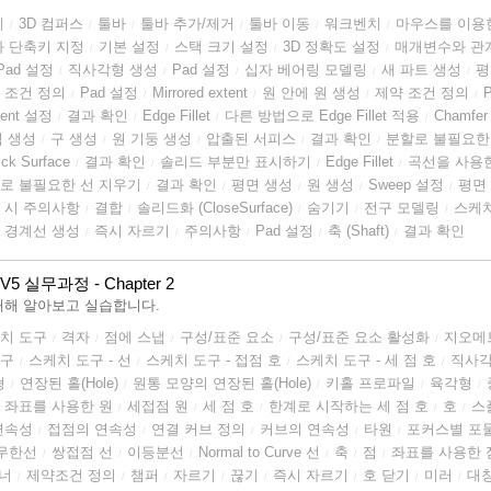
기
3D 컴퍼스
툴바
툴바 추가/제거
툴바 이동
워크벤치
마우스를 이용
/
/
/
/
/
/
과 단축키 지정
기본 설정
스택 크기 설정
3D 정확도 설정
매개변수와 관
/
/
/
/
Pad 설정
직사각형 생성
Pad 설정
십자 베어링 모델링
새 파트 생성
평
/
/
/
/
/
 조건 정의
Pad 설정
Mirrored extent
원 안에 원 생성
제약 조건 정의
/
/
/
/
/
ment 설정
결과 확인
Edge Fillet
다른 방법으로 Edge Fillet 적용
Chamfer
/
/
/
/
점 생성
구 생성
원 기둥 생성
압출된 서피스
결과 확인
분할로 불필요한
/
/
/
/
/
ick Surface
결과 확인
솔리드 부분만 표시하기
Edge Fillet
곡선을 사용
/
/
/
/
로 불필요한 선 지우기
결과 확인
평면 생성
원 생성
Sweep 설정
평면
/
/
/
/
/
 시 주의사항
결합
솔리드화 (CloseSurface)
숨기기
전구 모델링
스케
/
/
/
/
/
 경계선 생성
즉시 자르기
주의사항
Pad 설정
축 (Shaft)
결과 확인
/
/
/
/
/
V5 실무과정 - Chapter 2
대해 알아보고 실습합니다.
치 도구
격자
점에 스냅
구성/표준 요소
구성/표준 요소 활성화
지오메
/
/
/
/
/
도구
스케치 도구 - 선
스케치 도구 - 접점 호
스케치 도구 - 세 점 호
직사
/
/
/
/
형
연장된 홀(Hole)
원통 모양의 연장된 홀(Hole)
키홀 프로파일
육각형
/
/
/
/
/
좌표를 사용한 원
세접점 원
세 점 호
한계로 시작하는 세 점 호
호
스
/
/
/
/
/
연속성
접점의 연속성
연결 커브 정의
커브의 연속성
타원
포커스별 포
/
/
/
/
/
무한선
쌍접점 선
이등분선
Normal to Curve 선
축
점
좌표를 사용한 
/
/
/
/
/
/
너
제약조건 정의
챔퍼
자르기
끊기
즉시 자르기
호 닫기
미러
대
/
/
/
/
/
/
/
/