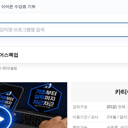
터 이어온 수강료 기부
어
스펙업
 3D모델링
카티
강의구성
(21강
) 전체 
이용기간 / 강사
2개월 / 알지
증빙가능
수료증, 수강