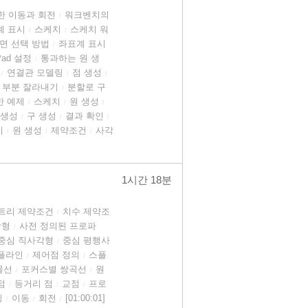
한 이동과 회전
워크벤치의
/
계 표시
스케치
스케치 워
/
/
면 선택 방법
좌표계 표시
/
Pad 설정
통과하는 원 생
/
연결관 모델링
점 생성
/
/
/
 부분 잘라내기
분할로 구
/
한 예제
스케치
원 생성
/
/
/
 생성
구 생성
결과 확인
/
/
/
치
원 생성
제약조건
사각
/
/
/
1시간 18분
트리 제약조건
치수 제약조
/
각형
사전 정의된 프로파
/
중심 직사각형
중심 평행사
/
플라인
제어점 정의
스플
/
/
물선
포커스별 쌍곡선
원
/
/
점
등거리 점
교점
프로
/
/
/
칭
이동
회전
[01:00:01]
/
/
/