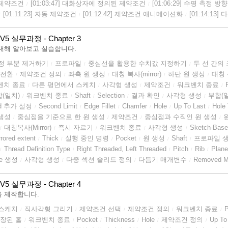
4] 제약조건
[01:03:47] 대화상자에 정의된 제약조건
[01:06:29] 수평 측정 
/
/
[01:11:23] 자동 제약조건
[01:12:42] 제약조건 애니메이션화
[01:14:13
/
/
/
V5 실무과정 - Chapter 3
대해 알아보고 실습합니다.
정 부분 제거하기
프로파일
중심선을 활용한 수치값 지정하기
두 선 간의
/
/
/
 전환
제약조건 정의
좌측 원 생성
대칭 복사(mirror)
하단 원 생성
대칭 복
/
/
/
/
/
벤치 종료
다른 평면에서 스케치
사각형 생성
제약조건
워크벤치 종료
/
/
/
/
/
(일치)
워크벤치 종료
Shaft
Selection
결과 확인
사각형 생성
부합(
/
/
/
/
/
/
d 추가 설정
Second Limit
Edge Fillet
Chamfer
Hole
Up To Last
Hole
/
/
/
/
/
/
 생성
중심점을 기준으로 한 원 생성
제약조건
중심점과 수직인 원 생성
/
/
/
/
대칭복사(Mirror)
즉시 자르기
워크벤치 종료
사각형 생성
Sketch-Base
/
/
/
/
/
rrored extent
Thick
실행 중인 명령
Pocket
원 생성
Shaft
프로파일 
/
/
/
/
/
/
Thread Definition Type
Right Threaded, Left Threaded
Pitch
Rib
Plan
/
/
/
/
/
ne 생성
사각형 생성
다중 섹션 솔리드 정의
다듬기 매개변수
Removed Mul
/
/
/
/
V5 실무과정 - Chapter 4
 제작합니다.
스케치
직사각형 그리기
제약조건 선택
제약조건 정의
워크벤치 종료
/
/
/
/
/
장된 홀
워크벤치 종료
Pocket
Thickness
Hole
제약조건 정의
Up To
/
/
/
/
/
/