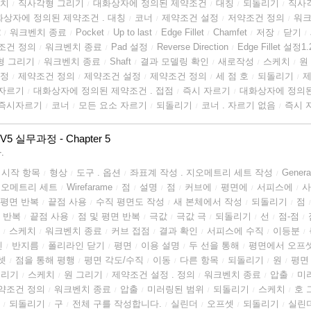
치
직사각형 그리기
대화상자에 정의된 제약조건
대칭
되돌리기
직사
/
/
/
/
/
화상자에 정의된 제약조건 . 대칭
코너
제약조건 설정
저약조건 정의
워크
/
/
/
/
2
워크벤치 종료
Pocket
Up to last
Edge Fillet
Chamfet
저장
닫기
/
/
/
/
/
/
/
/
조건 정의
워크벤치 종료
Pad 설정
Reverse Direction
Edge Fillet 설정1.
/
/
/
/
형 그리기
워크벤치 종료
Shaft
결과 모델링 확인
새로작성
스케치
원
/
/
/
/
/
/
설정
제약조건 정의
제약조건 설정
제약조건 정의
세 점 호
되돌리기
제
/
/
/
/
/
/
 자르기
대화상자에 정의된 제약조건 . 접점
즉시 자르기
대화상자에 정의된
/
/
/
즉시자르기
코너
모든 요소 자르기
되돌리기
코너 . 자르기 없음
즉시 
/
/
/
/
/
V5 실무과정 - Chapter 5
.
시작 항목
형상
도구 . 옵션
좌표계 작성 . 지오메트리 세트 작성
Genera
/
/
/
/
 지오메트리 세트
Wirefarame
점
설명
점
커브에
평면에
서피스에
사
/
/
/
/
/
/
/
/
 평면 반복
끝점 사용
수직 평면도 작성
새 본체에서 작성
되돌리기
점
/
/
/
/
/
/
 반복
끝점 사용
점 및 평면 반복
극값
극값 극
되돌리기
선
점-점
/
/
/
/
/
/
/
/
스케치
워크벤치 종료
커브 접점
결과 확인
서피스에 수직
이등분
/
/
/
/
/
/
/
인
반지름
폴리라인 닫기
평면
이용 설명
두 선을 통해
평면에서 오프
/
/
/
/
/
/
셋
점을 통해 평행
평면 각도/수직
이동
다른 항목
되돌리기
원
평면
/
/
/
/
/
/
/
돌리기
스케치
원 그리기
제약조건 설정 . 정의
워크벤치 종료
압출
미
/
/
/
/
/
/
약조건 정의
워크벤치 종료
압출
미러링된 범위
되돌리기
스케치
호 
/
/
/
/
/
/
되돌리기
구
전체 구를 작성합니다.
실린더
오프셋
되돌리기
실린
/
/
/
/
/
/
/