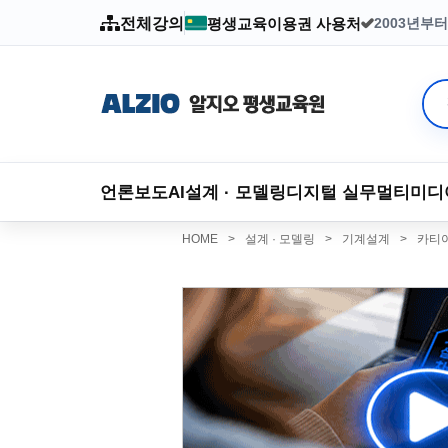
전체강의
평생교육이용권 사용처
2003년부
언론보도
AI
설계 · 모델링
디지털 실무
멀티미디
HOME
>
설계 · 모델링
>
기계설계
>
카티아