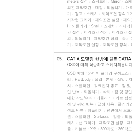
meters 설정
스펙트리
Mirror
스케
/
/
/
의된 제약조건
대칭
되돌리기
대
/
/
/
기
경고
스케치
제약조건 정의 1.
/
/
/
사각형 그리기
제약조건 설정
제약
/
/
l
되돌리기
Shell
스케치
직사각
/
/
/
/
건 설정
제약조건 정의
제약조건 
/
/
의
되돌리기
제약조건 정의
즉시
/
/
/
기
제약조건 설정
제약조건 정의
/
/
/
05.
CATIA 모델링 한방에 끝!!! CATIA 
GSD에 대해 학습하고 스케치해봅니다
GSD 이해
와이어 프레임 구성요소
/
/
리
PartBody
삽입 . 본체
삽입 .
/
/
/
치
스플라인
워크벤치 종료
점 및
/
/
/
면 반복
되돌리기
삭제
점 및 평면
/
/
/
대한 각도/수직
되돌리기
커브 접점
/
/
점 및 평면 반복
끝점 사용
폴리라
/
/
젝트 반복
되돌리기
평면에서 오프
/
/
원
스플라인
Surfaces
압출
되
/
/
/
/
케치
선 그리기
제약조건 설정
제
/
/
/
출
리볼브
X축
300각도
360각도
/
/
/
/