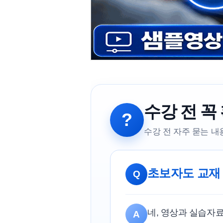
수강 전 꼭
?
수강 전 자주 묻는 
초보자도 교재
Q
네, 영상과 실습자
A