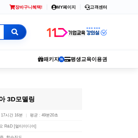
장바구니
혜택!
MY페이지
고객센터
패키지
평생교육이용권
N
아 3D모델링
: 17시간 16분
평균 : 49분20초
|
오 R&D [멀티미디어]
증, 학습진도