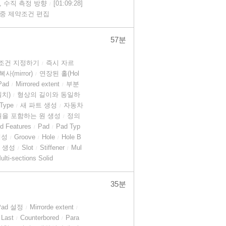
방향, 수직 측정 방향
[01:09:28]
/
] 다중 제약조건 편집
57분
 조건 지정하기
즉시 자르
/
사(mirror)
연장된 홀(Hol
/
Pad
Mirrored extent
부분
/
/
일치)
형상의 길이와 동일하
/
 Type
새 파트 생성
자동차
/
/
원을 포함하는 원 생성
정의
/
d Features
Pad
Pad Typ
/
/
생성
Groove
Hole
Hole B
/
/
/
e 생성
Slot
Stiffener
Mul
/
/
/
ti-sections Solid
35분
Pad 설정
Mirrorde extent
/
/
 Last
Counterbored
Para
/
/