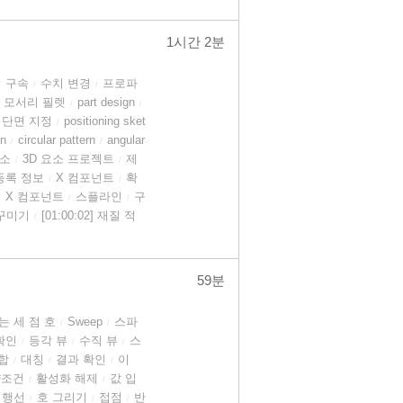
1시간 2분
구속
수치 변경
프로파
/
/
/
모서리 필렛
part design
/
/
단면 지정
positioning sket
/
rn
circular pattern
angular
/
/
요소
3D 요소 프로젝트
제
/
/
등록 정보
X 컴포넌트
확
/
/
X 컴포넌트
스플라인
구
/
/
/
꾸미기
[01:00:02] 재질 적
/
59분
 세 점 호
Sweep
스파
/
/
확인
등각 뷰
수직 뷰
스
/
/
/
합
대칭
결과 확인
이
/
/
/
약조건
활성화 해제
값 입
/
/
평행선
호 그리기
접점
반
/
/
/