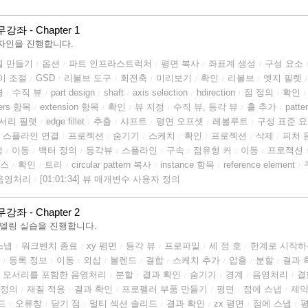
 - Chapter 1
자인을 진행합니다.
 휠 만들기
옵션
파트 인프라스트럭처
평면 복사
좌표계 생성
구성 요소
/
/
/
/
/
이 조절
GSD
리볼브 도구
회전축
미리보기
확인
리볼브
엣지 필렛
/
/
/
/
/
/
/
/
경
수직 뷰
part design
shaft
axis selection
hdirection
점 정의
확인
/
/
/
/
/
/
/
/
ters 항목
extension 항목
확인
뷰 지정
수직 뷰, 등각 뷰
홀 추가
patte
/
/
/
/
/
/
서리 필렛
edge fillet
추출
샤프트
평면 오프셋
레볼루트
구성 표준 
/
/
/
/
/
/
스플라인 연결
프로젝션
숨기기
스케치
확인
프로젝션
삭제
피처 
/
/
/
/
/
/
/
성
이동
백터 정의
등각뷰
스플라인
구속
점유형 커
이동
프로젝션
/
/
/
/
/
/
/
/
피스
확인
트리
circular pattern 복사
instance 항목
reference element
/
/
/
/
/
/
] 음영처리
[01:01:34] 뷰 매개변수 사용자 정의
/
 - Chapter 2
모델링 실습을 진행합니다.
스냅
워크벤치 종료
xy 평면
등각 뷰
프로파일
세 점 호
한계로 시작하는
/
/
/
/
/
/
등록 정보
이동
외삽
블렌드
결합
스케치 추가
압출
분할
결과 
/
/
/
/
/
/
/
/
/
모서리를 포함한 음영처리
분할
결과 확인
숨기기
경계
음영처리
결
/
/
/
/
/
/
 정의
재질 적용
결과 확인
프로펠러 부품 만들기
평면
점에 스냅
제
/
/
/
/
/
/
드
오류창
닫기 점
멀티 섹션 솔리드
결과 확인
zx 평면
점에 스냅
/
/
/
/
/
/
/