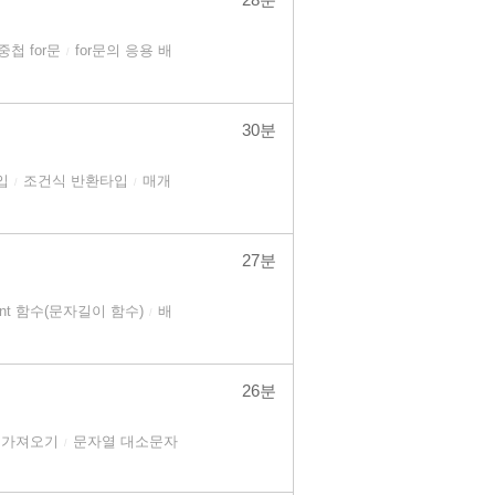
중첩 for문
for문의 응용 배
/
30분
입
조건식 반환타입
매개
/
/
27분
unt 함수(문자길이 함수)
배
/
26분
g 가져오기
문자열 대소문자
/