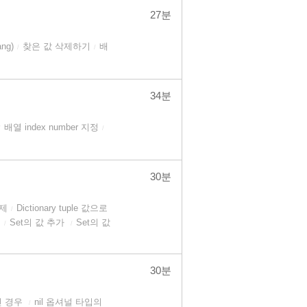
27분
ng)
찾은 값 삭제하기
배
/
/
34분
배열 index number 지정
/
/
30분
복제
Dictionary tuple 값으로
/
기
Set의 값 추가
Set의 값
/
/
30분
인 경우
nil 옵셔널 타입의
/