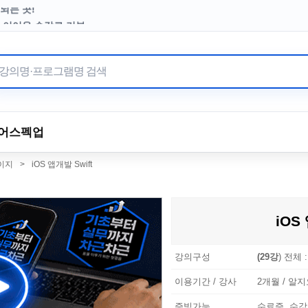
터 이어온 수강료 기부
어
스펙업
페이지
>
iOS 앱개발 Swift
iOS
강의구성
(29강
) 전체 
이용기간 / 강사
2개월 / 알지오
증빙가능
수료증, 수강