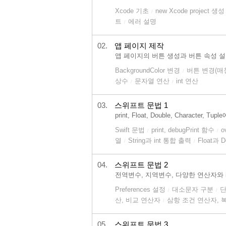
Xcode 기초
new Xcode project 생성
/
트
에러 설명
/
02.
앱 페이지 제작
앱 페이지의 버튼 생성과 버튼 속성 설정
BackgroundColor 변경
버튼 변경(매
/
상수
문자열 연산
int 연산
/
/
03.
스위프트 문법 1
print, Float, Double, Character,
Swift 문법
print, debugPrint 함수
o
/
/
열
String과 int 통합 출력
Float과 D
/
/
04.
스위프트 문법 2
전역변수, 지역변수, 다양한 연산자와 
Preferences 설정
대소문자 구분
단
/
/
산, 비교 연산자
삼항 조건 연산자, 
/
05.
스위프트 문법 3