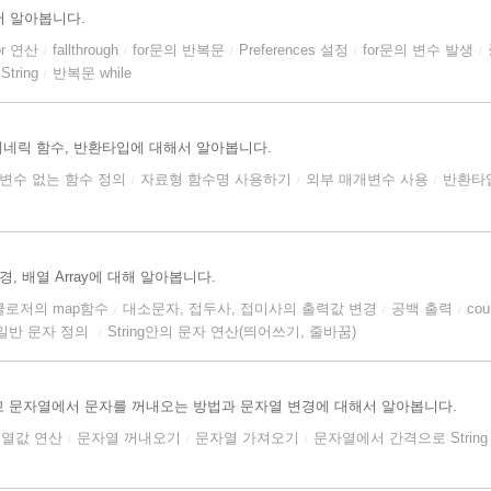
해서 알아봅니다.
or 연산
fallthrough
for문의 반복문
Preferences 설정
for문의 변수 발생
/
/
/
/
/
String
반복문 while
/
제네릭 함수, 반환타입에 대해서 알아봅니다.
변수 없는 함수 정의
자료형 함수명 사용하기
외부 매개변수 사용
반환타
/
/
/
, 배열 Array에 대해 알아봅니다.
클로저의 map함수
대소문자, 접두사, 접미사의 출력값 변경
공백 출력
co
/
/
/
일반 문자 정의
String안의 문자 연산(띄어쓰기, 줄바꿈)
/
 문자열에서 문자를 꺼내오는 방법과 문자열 변경에 대해서 알아봅니다.
열값 연산
문자열 꺼내오기
문자열 가져오기
문자열에서 간격으로 Strin
/
/
/