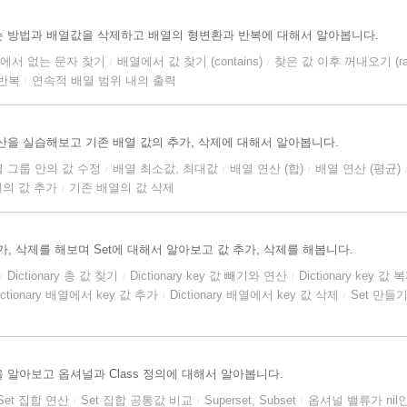
 방법과 배열값을 삭제하고 배열의 형변환과 반복에 대해서 알아봅니다.
에서 없는 문자 찾기
배열에서 값 찾기 (contains)
찾은 값 이후 꺼내오기 (ra
/
/
반복
연속적 배열 범위 내의 출력
/
산을 실습해보고 기존 배열 값의 추가, 삭제에 대해서 알아봅니다.
 그룹 안의 값 수정
배열 최소값, 최대값
배열 연산 (합)
배열 연산 (평균)
/
/
/
의 값 추가
기존 배열의 값 삭제
/
과 추가, 삭제를 해보며 Set에 대해서 알아보고 값 추가, 삭제를 해봅니다.
Dictionary 총 값 찾기
Dictionary key 값 빼기와 연산
Dictionary key 값 
/
/
/
ictionary 배열에서 key 값 추가
Dictionary 배열에서 key 값 삭제
Set 만들
/
/
bset을 알아보고 옵셔널과 Class 정의에 대해서 알아봅니다.
Set 집합 연산
Set 집합 공통값 비교
Superset, Subset
옵셔널 밸류가 nil
/
/
/