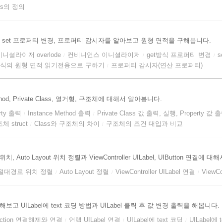
ss의 정의
, set 프로퍼티 변경, 프로퍼티 감시자를 알아보고 원형 면적을 구해봅니다.
이니셜라이저 overlode
컨비니언스 이니셜라이저
get방식 프로퍼티 변경
/
/
/
형식의 원형 면적 읽기전용으로 구하기
프로퍼티 감시자(연산 프로퍼티)
/
ce Method, Private Class, 열거형, 구조체에 대해서 알아봅니다.
erty 출력
Instance Method 출력
Private Class 값 출력, 실행, Property 값 
/
/
체 struct
Class와 구조체의 차이
구조체의 조건 대입과 비교
/
/
uto Layout 위치 정렬과 ViewController UILabel, UIButton 연결에 
 절대경로 위치 정렬
Auto Layout 정렬
ViewController UILabel 연결
ViewCo
/
/
/
을 해보고 UILabel에 text 코딩 방법과 UILabel 클릭 후 값 변경 출력을 해봅니다.
 Action 연결해제와 연결
언랩 UILabel 연결
UILabel에 text 코딩
UILabel에
/
/
/