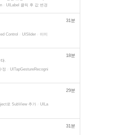
on
UILabel 클릭 후 값 변경
/
31분
ed Control
UISlider
이미
/
/
18분
니다.
수정
UITapGestureRecogni
/
29분
bject로 SubView 추가
UILa
/
31분