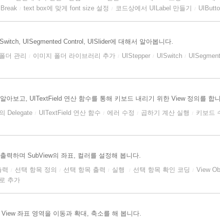
 Break
text box에 맞게 font size 설정
코드상에서 UILabel 만들기
UIButt
/
/
/
Switch, UISegmented Control, UISlider에 대해서 알아봅니다.
지 폴더 관리
이미지 폴더 라이브러리 추가
UIStepper
UISwitch
UISegment
/
/
/
/
te를 알아보고, UITextField 연산 함수를 통해 키보드 내리기 위한 View 정의를 합
d의 Delegate
UITextField 연산 함수
에러 수정
곱하기 계산 실행
키보드 
/
/
/
/
고 출력하며 SubView의 좌표, 컬러를 설정해 봅니다.
출력
선택 항목 정의
선택 항목 출력
실행
선택 항목 확인 코딩
View O
/
/
/
/
/
으로 추가
고 View 좌표 영역을 이동과 확대, 축소를 해 봅니다.