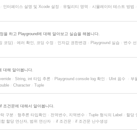
인터페이스 설명 및 Xcode 설정
유틸리티 영역
시뮬레이터 테스트 방법
/
/
/
/
을 하고 Playground에 대해 알아보고 실습을 해봅니다.
칭 코딩)
에러 확인, 코딩 수정
인자값 권한변경
Playground 실습
변수 
/
/
/
/
 Tuple에 대해 알아봅니다.
verride
String, int 타입 추론
Playground console log 확인
UInt 음수
부
/
/
/
/
ouble
Character
Tuple
/
/
if 조건문에 대해서 알아봅니다.
락 구분
형추론 타입확인
전역변수, 지역변수
Tuple 형식의 Label
할당 
/
/
/
/
복합 할당 연산자, 범위 연산자
if 조건문
if 조건문 난수생성
/
/