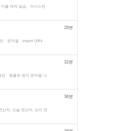
어플 제작 실습
어시스턴
/
28분
선언
문자열
import UIKit
/
/
/
32분
울린
템플릿 방식 문자열 나
/
36분
연산자, 산술 연산자, 논리 연
28분