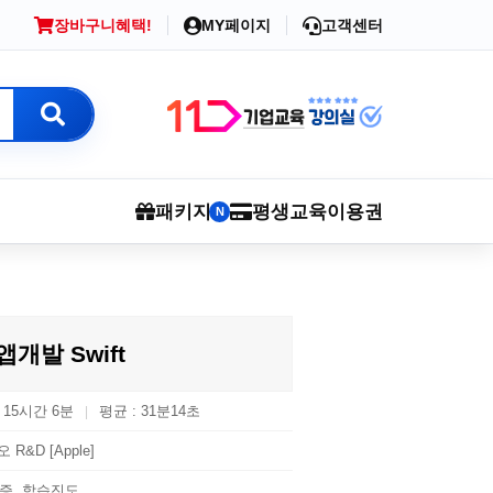
장바구니
혜택!
MY페이지
고객센터
패키지
평생교육이용권
N
 앱개발 Swift
: 15시간 6분
평균 : 31분14초
|
 R&D [Apple]
증, 학습진도