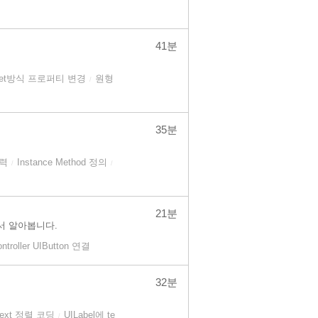
41분
set방식 프로퍼티 변경
원형
/
35분
출력
Instance Method 정의
/
/
21분
대해서 알아봅니다.
ntroller UIButton 연결
32분
 text 정렬 코딩
UILabel에 te
/