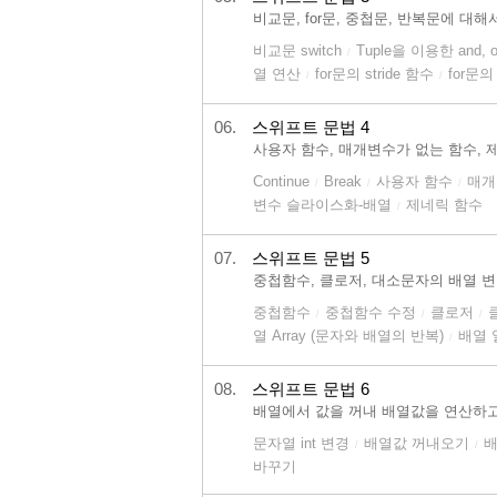
비교문, for문, 중첩문, 반복문에 대
비교문 switch
Tuple을 이용한 and, 
/
열 연산
for문의 stride 함수
for문의 
/
/
06.
스위프트 문법 4
사용자 함수, 매개변수가 없는 함수, 
Continue
Break
사용자 함수
매개
/
/
/
변수 슬라이스화-배열
제네릭 함수
/
07.
스위프트 문법 5
중첩함수, 클로저, 대소문자의 배열 변경
중첩함수
중첩함수 수정
클로저
/
/
/
열 Array (문자와 배열의 반복)
배열 
/
08.
스위프트 문법 6
배열에서 값을 꺼내 배열값을 연산하고
문자열 int 변경
배열값 꺼내오기
배
/
/
바꾸기