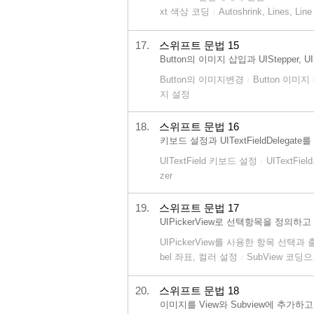
xt 색상 코딩
Autoshrink, Lines, Line
/
17.
스위프트 문법 15
Button의 이미지 삽입과 UIStepper, UI
Button의 이미지변경
Button 이미
/
지 설정
18.
스위프트 문법 16
키보드 설정과 UITextFieldDelega
UITextField 키보드 설정
UITextFiel
/
zer
19.
스위프트 문법 17
UIPickerView로 선택항목을 정의하
UIPickerView를 사용한 항목 선택과 
bel 좌표, 컬러 설정
SubView 코딩
/
20.
스위프트 문법 18
이미지를 View와 Subview에 추가하