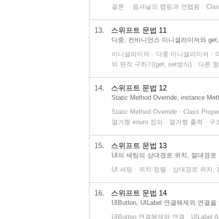
결론
옵셔널의 랩핑과 언랩핑
Cla
/
/
13.
스위프트 문법 11
다중, 컨비니언스 이니셜라이저와 get
이니셜라이저
다중 이니셜라이저
/
/
의 면적 구하기(get, set방식)
다른 
/
14.
스위프트 문법 12
Static Method Override, instan
Static Method Override
Class Prop
/
열거형 enum 정의
열거형 출력
구조
/
/
15.
스위프트 문법 13
UI의 세팅의 상대경로 위치, 절대경로 위치, A
UI 세팅
위치 정렬
상대경로 위치,
/
/
16.
스위프트 문법 14
UIButton, UILabel 연결해제와 연결
UIButton 연결해제와 연결
UILabel
/