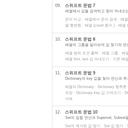
09.
스위프트 문법 7
배열에서 값을 검색하고 찾아 꺼내오는
문자 비교
배열에서 문자 검색
배열
/
/
열 형변환
배열 (count 함수 )
배열 
/
/
10.
스위프트 문법 8
배열의 그룹을 알아보며 값 찾기와 연
배열 범위 조건 출력
배열 그룹
배열
/
/
배열 first, last 값 꺼내오기
기존 배열
/
11.
스위프트 문법 9
Dictionary의 key 값을 찾아 연산
배열의 Dictionary
Dictionary 형추론
/
저장
Dictionary key 값 가져오기
D
/
/
삭제
12.
스위프트 문법 10
Set의 집합 연산과 Superset, Su
Set의 제거된 값 찾기
Set 값 찾기
/
/