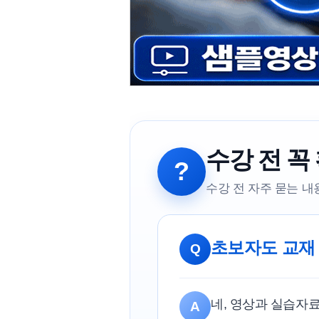
수강 전 꼭
?
수강 전 자주 묻는 
초보자도 교재
Q
네, 영상과 실습자
A