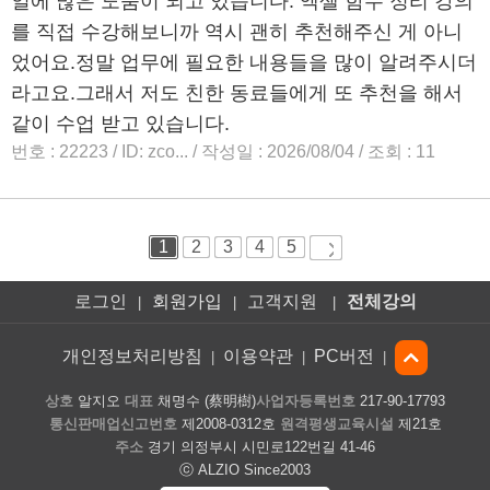
로그인
회원가입
고객지원
전체강의
|
|
|
개인정보처리방침
이용약관
PC버전
|
|
|
상호
알지오
대표
채명수 (蔡明樹)
사업자등록번호
217-90-17793
통신판매업신고번호
제2008-0312호
원격평생교육시설
제21호
주소
경기 의정부시 시민로122번길 41-46
ⓒ ALZIO Since2003