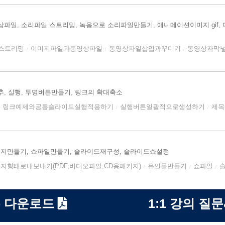
상파일, 소리파일 스트리밍, 녹음으로 소리파일만들기, 애니메이션이미지 gi
스트리밍
이미지파일과동영상파일
동영상파일삽입과꾸미기
동영상자막
/
/
/
추, 실행, 투명버튼만들기, 링크의 확대축소
링크예제와공통슬라이드실행적용하기
실행버튼일괄적으로생성하기
제목
/
/
용패키지만들기, 쇼파일만들기, 슬라이드재구성, 슬라이드쇼설정
지형태로내보내기(PDF,비디오파일,CD용패키지)
유인물만들기
쇼파일
/
/
/
 다운로드
1:1 강의 질