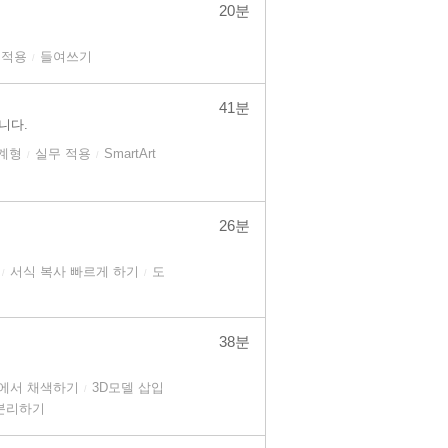
20분
 적용
들여쓰기
/
41분
니다.
계형
실무 적용
SmartArt
/
/
26분
서식 복사 빠르게 하기
도
/
/
38분
nt에서 채색하기
3D모델 삽입
/
분리하기