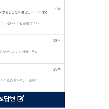
23분
f, 다양한동영상파일삽입과 꾸미기및
넣기
플래시파일삽입과온라
/
23분
끝부분슬라이드실행단추적
25분
슬라이드쇼와재구성
슬라이
/
문&답변