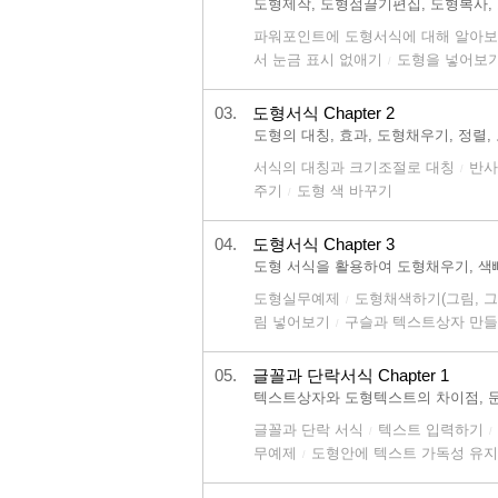
도형제작, 도형점끌기편집, 도형복사,
파워포인트에 도형서식에 대해 알아
서 눈금 표시 없애기
도형을 넣어보
/
03.
도형서식 Chapter 2
도형의 대칭, 효과, 도형채우기, 정렬
서식의 대칭과 크기조절로 대칭
반사
/
주기
도형 색 바꾸기
/
04.
도형서식 Chapter 3
도형 서식을 활용하여 도형채우기, 색
도형실무예제
도형채색하기(그림, 
/
림 넣어보기
구슬과 텍스트상자 만
/
05.
글꼴과 단락서식 Chapter 1
텍스트상자와 도형텍스트의 차이점, 
글꼴과 단락 서식
텍스트 입력하기
/
/
무예제
도형안에 텍스트 가독성 유지
/