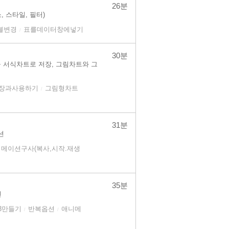
26분
 스타일, 필터)
블변경
표를데이터창에넣기
/
30분
 서식차트로 저장, 그림차트와 그
장과사용하기
그림형차트
/
31분
션
메이션구사(복사,시작.재생
35분
현
3만들기
반복옵션
애니메
/
/