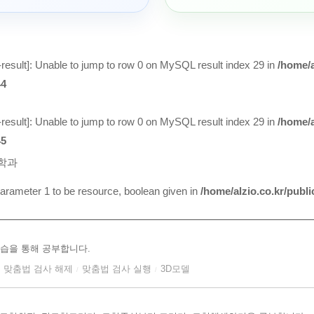
result
]: Unable to jump to row 0 on MySQL result index 29 in
/home/a
44
result
]: Unable to jump to row 0 on MySQL result index 29 in
/home/a
45
학과
arameter 1 to be resource, boolean given in
/home/alzio.co.kr/publ
습을 통해 공부합니다.
맞춤법 검사 해제
맞춤법 검사 실행
3D모델
/
/