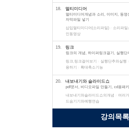
18.
멀티미디어
멀티미디어개념과 소리, 이미지, 동영
자막파일 넣기
삽입멀티미디어(소리파일)
소리파일
/
인동영상
19.
링크
링크의 개념, 하이퍼링크걸기, 실행단
링크,링크걸어보기
실행단추와실행
/
/
용하기
확대축소기능
/
20.
내보내기와 슬라이드쇼
pdf문서, 비디오파일 만들기, cd
내보내기와슬라이드쇼의개념
여러가
/
드숨기기와예행연습
강의목록