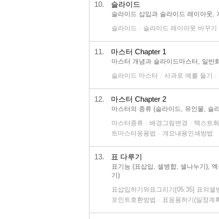
10.
슬라이드
슬라이드 삽입과 슬라이드 레이아웃, 
슬라이드
슬라이드 레이아웃 바꾸기
/
11.
마스터 Chapter 1
마스터 개념과 슬라이드마스터, 일반
슬라이드 마스터
사과로 예를 들기
/
/
12.
마스터 Chapter 2
마스터의 종류 (슬라이드, 유인물, 슬라
마스터종류
배경그림변경
텍스트화
/
/
트마스터응용법
개요내용인쇄방법
/
13.
표 다루기
표기능 (표삽입, 셀병합, 셀나누기)
기)
표삽입하기와표그리기[05:35] 표의
포인트호환방법
표응용하기(일정계
/