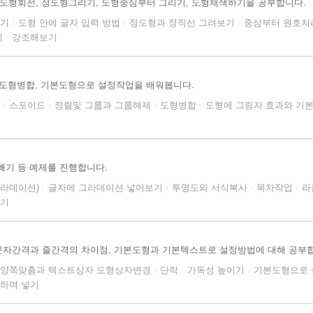
 도형회전, 정도형그리기, 도형중심부터 그리기, 도형채색하기을 공부합니다.
보기
도형 안에 글자 입력 방법
정도형과 정직선 그려보기
중심부터 원호처리(
/
/
/
기
강조해보기
/
, 도형병합, 기본도형으로 설정작업을 배워봅니다.
스포이드
정렬및 그룹과 그룹해제
도형병합
도형에 그림자 효과와 기
/
/
/
/
빼기 등 예제를 진행합니다.
그라데이션)
글자에 그라데이션 넣어보기
투명도와 서식복사
목차작업
라
/
/
/
/
들기
문자간격과 줄간격의 차이점, 기본도형과 기본텍스트로 설정방법에 대해 공부
양쪽맞춤과 텍스트상자 도형상자변경
단락
가독성 높이기
기본도형으로 
/
/
/
하며 넣기