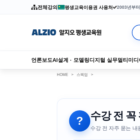
전체강의
평생교육이용권 사용처
2003년부
언론보도
AI
설계 · 모델링
디지털 실무
멀티미디
HOME
>
스펙업
>
수강 전 꼭
?
수강 전 자주 묻는 