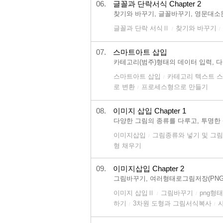
06.
글꼴과 단락서식 Chapter 2
찾기와 바꾸기, 글꼴바꾸기, 영문대소
글꼴과 단락 서식Ⅱ
찾기와 바꾸기
/
/
07.
스마트아트 삽입
카테고리(범주)형태의 데이터 입력, 
스마트아트 삽입
카테고리 텍스트 
/
로 변환
프로세스형으로 만들기
/
08.
이미지 삽입 Chapter 1
다양한 그림의 종류를 다루고, 투명한
이미지삽입
그림종류와 넣기 및 그
/
형 채우기
09.
이미지삽입 Chapter 2
그림바꾸기, 여러형태로그림저장(PNG,
이미지 삽입Ⅱ
그림바꾸기
png형
/
/
하기
3차원 도형과 그림서식복사
/
/