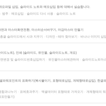
개요파일 삽입, 슬라이드 노트와 메모삽입 등에 대해서 실습합니다.
범주
메모삽입
슬라이드 다시 사용
슬라이드 노트
/
/
/
/
화면과 마스터화면전환, 마스터순서바꾸기, 마감마스터 만들기
총괄 슬라이드에서 사과 지우기
디자인 - 테마 찾아보기
바나나 이미지 삽
/
/
이드노트), 인쇄 (슬라이드, 유인물, 슬라이드노트, 개요)
면변경 및 슬라이드번호삽입하기
유인물마스터에관하여
슬라이드노트마
/
/
, 엑셀파워포인트의 표화하기(복사붙이기, 표형태로삽입, 개체형태로삽입), 한
셀병합과나누기
표에효과주기
엑셀데이터 표형태로 가져오기
개체형태의 
/
/
/
획표만들기)