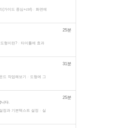
가이드 중심+ctrl)
화면에
/
25분
본도형이란?
타이틀에 효과
/
31분
운드 작업해보기
도형에 그
/
25분
합니다.
설정과 기본텍스트 설정
실
/