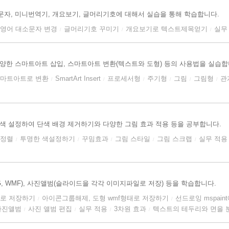
문자, 미니번역기, 개요보기, 글머리기호에 대해서 실습을 통해 학습합니다.
영어 대소문자 변경
글머리기호 꾸미기
개요보기로 텍스트제목얻기
실무
/
/
/
다양한 스마트아트 삽입, 스마트아트 변환(텍스트와 도형) 등의 사용법을 실습합
스마트아트로 변환
SmartArt Insert
프로세서형
주기형
그림
그림형
관
/
/
/
/
/
/
 색 설정하여 단색 배경 제거하기와 다양한 그림 효과 적용 등을 공부합니다.
림정렬
투명한 색설정하기
꾸밈효과
그림 스타일
그림 스크랩
실무 적용
/
/
/
/
/
 WMF), 사진앨범(슬라이드을 각각 이미지파일로 저장) 등을 학습합니다.
태로 저장하기
아이콘그룹해제, 도형 wmf형태로 저장하기
선드로잉 mspai
/
/
사진앨범
사진 앨범 편집
실무 적용
3차원 효과
텍스트의 테두리와 면을 
/
/
/
/