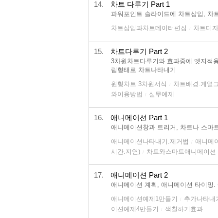
14.
차트 다루기 Part 1
파워포인트 슬라이드에 차트삽입, 차트
차트삽입과차트데이터편집
차트디자
/
15.
차트다루기 Part 2
3차원차트다루기와 효과중에 엣지적용,
림형태로 차트나타내기
원형차트 3차원서식
차트배경.계열
/
와이용방법
실무예제
/
16.
애니메이션 Part 1
애니메이션창과 트리거, 차트나 스마
애니메이션나타내기.제거법
애니메이
/
시간.지연)
차트와스마트애니메이션
/
17.
애니메이션 Part 2
애니메이션 계획, 애니메이션 타이밍.
애니메이션예제1만들기
추가나타내
/
이션예제4만들기
색칠하기효과
/