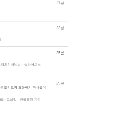
27분
23분
입
25분
스터와인쇄방법
슬라이드노
/
29분
글파워포인트의 표화하기(복사붙이
워크시트삽입
한글표와 파워
/