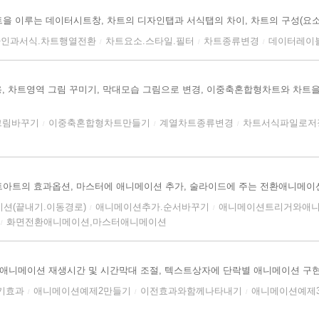
을 이루는 데이터시트창, 차트의 디자인탭과 서식탭의 차이, 차트의 구성(요소,
인과서식.차트행열전환
차트요소.스타일.필터
차트종류변경
데이터레이
/
/
/
 차트영역 그림 꾸미기, 막대모습 그림으로 변경, 이중축혼합형차트와 차트을
그림바꾸기
이중축혼합형차트만들기
계열차트종류변경
차트서식파일로저
/
/
/
트아트의 효과옵션, 마스터에 애니메이션 추가, 술라이드에 주는 전환애니메이
션(끝내기.이동경로)
애니메이션추가.순서바꾸기
애니메이션트리거와애니
/
/
화면전환애니메이션,마스터애니메이션
/
 애니메이션 재생시간 및 시간막대 조절, 텍스트상자에 단락별 애니메이션 구
기효과
애니메이션예제2만들기
이전효과와함께나타내기
애니메이션예제
/
/
/