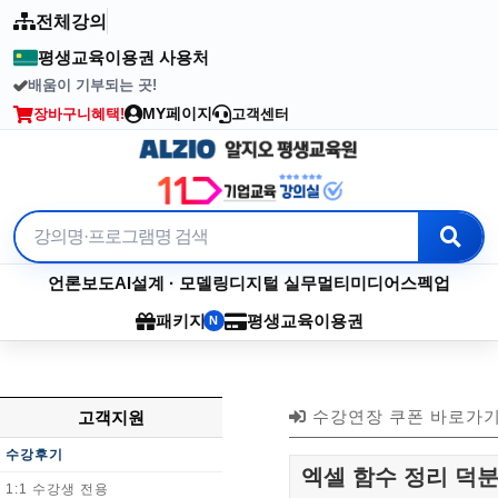
전체강의
평생교육이용권 사용처
배움이 기부되는 곳!
2003년부터 이어온 수강료 기부
MY페이지
장바구니
혜택!
고객센터
언론보도
AI
설계 · 모델링
디지털 실무
멀티미디어
스펙업
패키지
평생교육이용권
N
수강연장 쿠폰 바로가
고객지원
수강후기
엑셀 함수 정리 덕분
1:1 수강생 전용