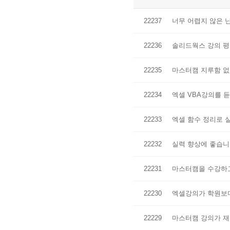
22237
너무 어렵지 않은 난
22236
솔리드웍스 강의 평
22235
마스터캠 지루함 없
22234
엑셀 VBA강의를 
22233
엑셀 함수 정리로 
22232
실력 향상에 좋습
22231
마스터캠을 수강하
22230
엑셀강의가 학원보
22229
마스터캠 강의가 재미