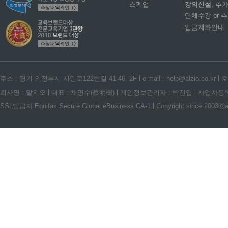
스펙업
강의신설
, 추
단체수강 or 
입금계좌안내
주소 : 경기 의정부시 시민로122번길 41-46, 2F
e-mail : help@alzio.co.kr
호
회사명 : 알지오
대표 : 채명수(蔡明樹)
개인정보관리자 : 박진엽
사업자등록번호
SSL발급자 Equifax Secure Global eBusiness CA-1
Copyright since 2003ⓒalz