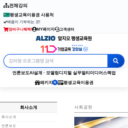
전체강의
평생교육이용권 사용처
배움이 기부되는 곳!
2003년부터 이어온 수강료 기부
MY페이지
장바구니
혜택!
고객센터
언론보도
AI
설계 · 모델링
디지털 실무
멀티미디어
스펙업
패키지
평생교육이용권
N
사회공헌
회사소개
회사소개
언론보도