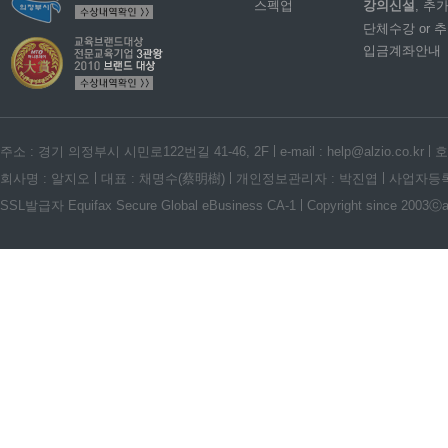
스펙업
강의신설
, 추
단체수강 or 
입금계좌안내
주소 : 경기 의정부시 시민로122번길 41-46, 2F
e-mail : help@alzio.co.kr
호
회사명 : 알지오
대표 : 채명수(蔡明樹)
개인정보관리자 : 박진엽
사업자등록번호
SSL발급자 Equifax Secure Global eBusiness CA-1
Copyright since 2003ⓒalz