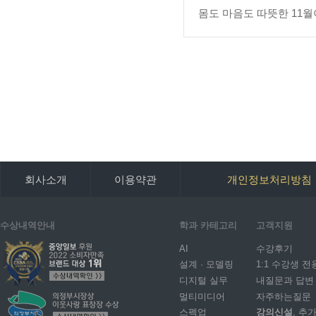
몸도 마음도 따뜻한 11
회사소개
이용약관
개인정보처리방침
수상내역안내
학과 카테고리
고객지원
AI
수강후기
설계 · 모델링
1:1 수강생 전
디지털 실무
내질문과 답변
멀티미디어
자주하는질문
스펙업
강의신설
, 추