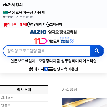
전체강의
평생교육이용권 사용처
배움이 기부되는 곳!
2003년부터 이어온 수강료 기부
MY페이지
장바구니
혜택!
고객센터
언론보도
AI
설계 · 모델링
디지털 실무
멀티미디어
스펙업
패키지
평생교육이용권
N
사회공헌
회사소개
회사소개
언론보도