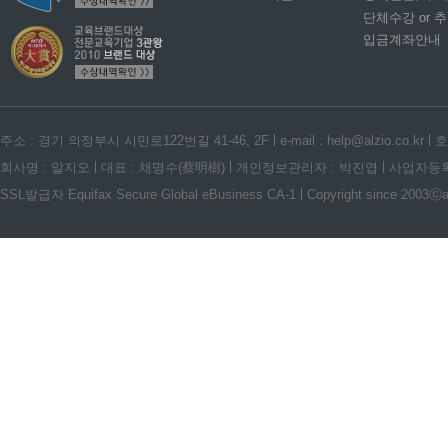
단체수강 or 
입금계좌안내
주소 : 경기 의정부시 시민로122번길 41-46, 2F
e-mail : help@alzio.co.kr
호
회사명 : 알지오
대표 : 채명수(蔡明樹)
개인정보관리자 : 박진엽
사업자등록번호
SSL발급자 Equifax Secure Global eBusiness CA-1
Copyright since 2003ⓒalz